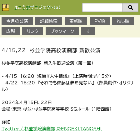
はこうまプロジェクト(a)
検
索：
今月の公演
詳細検索
更新順
PV順
推し順
広報
リンク
ブックマーク
↓
4/15,22 杉並学院高校演劇部 新歓公演
杉並学院高校演劇部 新入生歓迎公演 (第一回)
- 4/15 16:20 短編 『人生相談』 （上演時間：約15分）
- 4/22 16:20 『それでも佐藤は夢を見ない』 （部員創作・オリジナ
ル）
2024年4月15日、22日
会場：東京 杉並・杉並学院高等学校 SGホール (1階西館)
詳細
Twitter / 杉並学院演劇部 @ENGEKITANOSHI