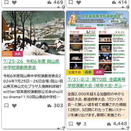
469
414
-7/23-27名古屋第2地区会場：愛知
@uchuohdramaclubTwitter/宇
＋ 9
＋ 9
名古屋・守山文化小劇場-7/24-27名
都宮女子高校演劇部@ujk_dramaT
古屋第1地区会場：愛知名古屋・名東文
witter/@mmm_aoya※タイムテーブ
化小劇場-7/24-27名古屋第3地区会
ルTwitter/@atelier_tokko宇
場：愛知名古屋・南文
岡山
演劇
7/25-26 令和６年度 岡山県
中学校演劇発表会
全国大会
岐阜
演劇
令和６年度岡山県中学校演劇発表会2
7/31-8/2 第70回 全国高等
024年7月25日～26日会場：岡山・岡
学校演劇大会 （岐阜大会・ぎふ総
山県天神山文化プラザ入場無料詳細T
witter/就実高校演劇部公式@shujit
文）
全国2,000を超える加盟校の中から
su_drama11:50岡山桑田中学校演
地区大会、都道府県大会、ブロック大
劇部『沈黙の夏』13:00岡山市操山中
会…と険しい道を経て推薦された精鋭
303
学校演劇部『朗らかに〜今、知覧に生き
12校が、3日間にわたって熱いステー
る〜』14:10岡山味野中学校演劇部
ジを繰り広げます。幕間に実施される、
『ハナビーな人たち』15:20岡山倉敷
各ブロックから選ばれた12名の生徒講
西中学校演劇部『ずっとそばにいるよ』
4,448
3
評委員による公開講評会にも注目で
9:30岡山御南中学
＋ 7
＋ 7
す。熱のこもった演技と、それを支える