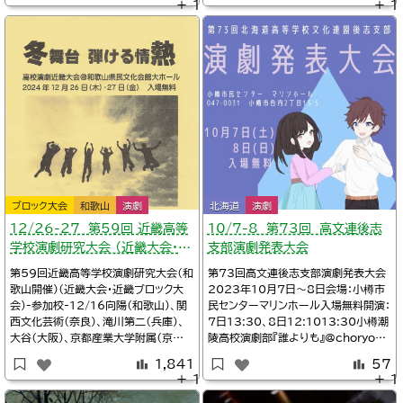
＋ 1
＋ 1
部『さらば、愛おしき日々よ〜麻倉次郎
ブル、上演作品（富山県高校演劇大会
吉愛の物語〜』作：スズカチヒロ@msd
日程一覧2024）-8/24高岡・砺波地
c_koushiki-6/1616:00市立千葉高
区-9/21-22新川・富山地区-11/3-4
校
富山県大会
ブロック大会
和歌山
演劇
北海道
演劇
12/26-27 第59回 近畿高等
10/7-8 第73回 高文連後志
学校演劇研究大会 （近畿大会・和
支部演劇発表大会
歌山開催）
第59回近畿高等学校演劇研究大会（和
第73回高文連後志支部演劇発表大会
歌山開催）（近畿大会・近畿ブロック大
2023年10月7日～8日会場：小樽市
会）-参加校-12/16向陽（和歌山）、関
民センターマリンホール入場無料開演：
西文化芸術（奈良）、滝川第二（兵庫）、
7日13:30、8日12:1013:30小樽潮
大谷（大阪）、京都産業大学附属（京
陵高校演劇部『誰よりも』@choryoge
都）、都島工業（大阪）-12/17那賀（和
kibu14:40倶知安高校演劇部15:50
1,841
57
歌山）、精華（大阪）、水口東（滋賀）、神
小樽桜陽高校演劇部12:10余市紅志
＋ 1
＋ 1
戸常盤女子（兵庫）2024年１２月２６日
高校演劇部13:20小樽明峰高校演劇
～２７日会場：和歌山和歌山市・和歌山
部『君死にたまうことなかれ』関連小樽