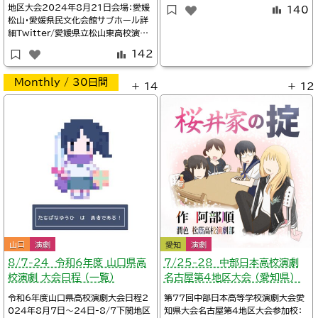
場無料詳細三重県高等学校演劇連盟※
地区大会2024年8月21日会場：愛媛
140
日程Twitter/四西劇場@yonnisige
松山・愛媛県民文化会館サブホール詳
kijyou（四日市西高校演劇部）暁高等
細Twitter/愛媛県立松山東高校演劇
学校/北勢地区大会上演日のお知らせ
部@MEAC_mtym_east愛媛県立東
関連10/19-20第69回三重県高等学
142
温高等学校/演劇中予地区大会Twitt
校演劇大会（県大会）
er/びぶ屋台本堂@bibuyadaihond
Monthly / 30日間
ouTwitter/@blackgrasp※タイム
＋ 14
＋ 12
テーブル10:10愛媛松山南高校演劇
部11:
山口
演劇
愛知
演劇
8/7-24 令和6年度 山口県高
7/25-28 中部日本高校演劇
校演劇 大会日程 （一覧）
名古屋第4地区大会 （愛知県）
令和6年度山口県高校演劇大会日程2
第77回中部日本高等学校演劇大会愛
024年8月7日～24日-8/7下関地区
知県大会名古屋第4地区大会参加校：