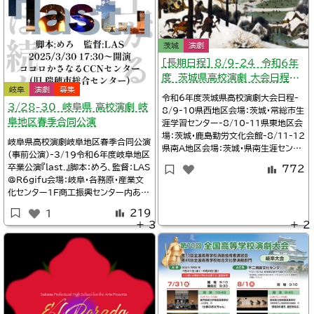
茨城
演劇
［長期日程］ 8/9-24 令和6年
度 茨城県高校演劇 大会日程
岐阜
演劇
募集
（一覧）
令和6年度茨城県高校演劇大会日程-
3/28-30 岐阜県 高校演劇 岐
8/9-10県西地区会場：茨城・常総市生
阜地区春季合同公演
涯学習センター-8/10-11県東地区会
場：茨城・鹿島勤労文化会館-8/11-12
岐阜県高校演劇岐阜地区春季合同公演
県南A地区会場：茨城・県南生涯センタ
（事前公演）-3/19令和6年度岐阜地区
ー-8/17-18県央地区会場：茨城・ひ
卒業公演『last.』脚本：めろ、監督：LAS
772
たちなか市文化会館-8/22-23県南B
@R6gifu会場：岐阜・各務原・産業文
地区会場：茨城・牛久市生涯学習センタ
化センター1F商工振興センター内あす
ー-8/24県北地区会場：茨城・多賀市
かホール（合同公演）-3/3017:00令
民会館-11/16-17第38回茨城県高
219
1
和6年度岐阜地区卒業公演『last.』脚
等学校演劇祭（
＋ 3
＋ 2
本：めろ、監督：LAS@R6gifu2025
年3月28日～30日会場：岐阜瑞穂・コ
コロかさなるCCNセンター詳細Twitt