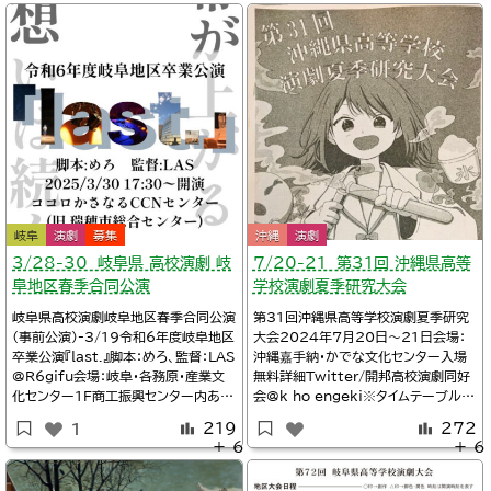
スタッフワーク。ふたつが掛け合わさっ
て生まれる珠玉の舞台をぜひお楽しみ
ください。
岐阜
演劇
募集
沖縄
演劇
3/28-30 岐阜県 高校演劇 岐
7/20-21 第31回 沖縄県高等
阜地区春季合同公演
学校演劇夏季研究大会
岐阜県高校演劇岐阜地区春季合同公演
第31回沖縄県高等学校演劇夏季研究
（事前公演）-3/19令和6年度岐阜地区
大会2024年7月20日～21日会場：
卒業公演『last.』脚本：めろ、監督：LAS
沖縄嘉手納・かでな文化センター入場
@R6gifu会場：岐阜・各務原・産業文
無料詳細Twitter/開邦高校演劇同好
化センター1F商工振興センター内あす
会@k_ho_engeki※タイムテーブル1
かホール（合同公演）-3/3017:00令
0:30沖縄普天間高校演劇部11:20沖
219
272
1
和6年度岐阜地区卒業公演『last.』脚
縄浦添工業高校演劇部13:00沖縄球
＋ 6
＋ 6
本：めろ、監督：LAS@R6gifu2025
陽高校演劇部13:50沖縄開邦高校演
年3月28日～30日会場：岐阜瑞穂・コ
劇部B『青春アンチテーゼ』@k_ho_en