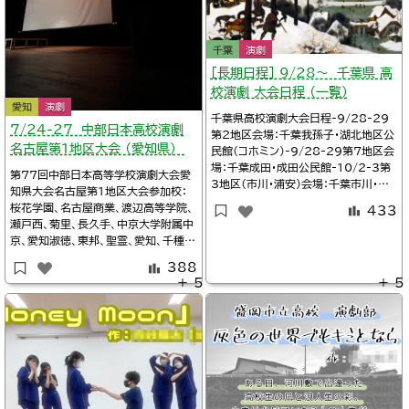
千葉
演劇
［長期日程］ 9/28～ 千葉県 高
校演劇 大会日程 （一覧）
愛知
演劇
千葉県高校演劇大会日程-9/28-29
7/24-27 中部日本高校演劇
第2地区会場：千葉我孫子・湖北地区公
名古屋第1地区大会 （愛知県）
民館（コホミン）-9/28-29第7地区会
場：千葉成田・成田公民館-10/2-3第
第77回中部日本高等学校演劇大会愛
3地区（市川・浦安）会場：千葉市川・市
知県大会名古屋第1地区大会参加校：
川市文化会館-10/5第12地区会場：
桜花学園、名古屋商業、渡辺高等学院、
433
千葉・成東文化会館のぎくプラザ-10/
瀬戸西、菊里、長久手、中京大学附属中
5-6第5地区会場：千葉・宮本公民館-1
京、愛知淑徳、東邦、聖霊、愛知、千種、
0/5-6第9地区会場：千葉・千葉市南部
聖カピタニオ女子、名東2024年7月2
青少年センター-10/12-13第1地区
388
4日～27日会場：愛知名古屋・名東文
会場：千葉
＋ 5
＋ 5
化小劇場詳細愛知の高校演劇/地区大
会※タイムテーブル、上演作品Twitte
r/愛知高校演劇部@AHDhotoke関
連Twitter/名古屋第1地区高