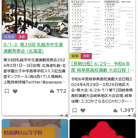
コロかさなるCCNセンター詳細Twitt
geki14:40沖縄昭和薬科高校演劇部
@shoyaku
北海道
演劇
8/1-3 第39回 札幌市中文連
演劇発表会 （北海道）
岐阜
演劇
第39回札幌市中文連演劇発表会202
［長期日程］ 6/29～ 令和6年
4年8月1日～3日会場：北海道札幌・北
度 岐阜県高校演劇 大会日程 （一
星学園女子中学高等学校スミス記念講
堂モンクホール（南4西17）入場無料、
覧）
令和6年度岐阜県高校演劇大会日程2
上靴持参詳細Twitter/@papapaay
024年6月29日～8月26日地区大
apa※タイムテーブル、上演作品札幌
会・県大会-6/29-7/1第72回岐阜県
772
市立啓明中学校/演劇部の活動12:40
高校演劇大会岐阜地区大会会場：岐阜
北海道中央中学校演劇部『河童』既成1
瑞穂・ココロかさなるCCNセンター@
4:00北海道札苗北中学校演劇部『ふ
gifu_engeki_r4-7/5-7第72回岐阜
ぶきのあした』既成15:30北海道北星
1,397
県高校演劇大会中東濃飛騨地区大会会
女子中学校演劇部『ゆめへ
＋ 6
＋ 5
場：岐阜・美濃市文化会館-7/6-7第7
2回岐阜県高校演劇大会西濃地区大会
会場：岐阜瑞穂・ココロかさなるCCN
センター@seino_