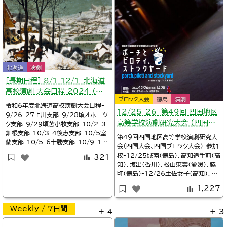
県民文化会館大ホール開演9:40一般
明峰高等学校/校長だより【134号】役
公開あり・入場無料・
作りがんばれ！
北海道
演劇
［長期日程］ 8/1-12/1 北海道
高校演劇 大会日程 2024 （一
ブロック大会
徳島
演劇
覧）
令和6年度北海道高校演劇大会日程-
12/25-26 第4９回 四国地区
9/26-27上川支部-9/28頃オホーツ
高等学校演劇研究大会 （四国大
ク支部-9/29頃苫小牧支部-10/2-3
釧根支部-10/3-4後志支部-10/5室
会・徳島開催）
第4９回四国地区高等学校演劇研究大
蘭支部-10/5-6十勝支部-10/9-10
会（四国大会、四国ブロック大会）-参加
道南支部-10/11-17石狩支部-未確
校-12/25城南（徳島）、高知追手前（高
321
認空知-11/15-17第74回全道高等
知）、坂出（香川）、松山東雲（愛媛）、脇
学校演劇発表大会（中学校）-8/1-3第
町（徳島）-12/26土佐女子（高知）、善
39回札幌市中文連演劇発表会-11/3
通寺第一（香川）、松山東（愛媛）、城東
0-12/1第19回北海道中学生演劇発
1,227
（徳島）2024年12月25日～26日会
場：徳島徳島市・あわぎんホール一般公
Weekly / 7日間
開あり・入場無料・予約不要詳細insta
＋ 4
＋ 3
gram/四国演劇大会2024【公式】※