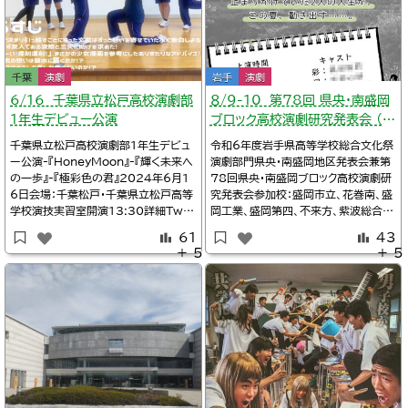
千葉
演劇
岩手
演劇
6/16 千葉県立松戸高校演劇部
８/9-10 第78回 県央・南盛岡
1年生デビュー公演
ブロック高校演劇研究発表会 （岩
手県）
千葉県立松戸高校演劇部1年生デビュ
令和6年度岩手県高等学校総合文化祭
ー公演-『HoneyMoon』-『輝く未来へ
演劇部門県央・南盛岡地区発表会兼第
の一歩』-『極彩色の君』2024年6月1
78回県央・南盛岡ブロック高校演劇研
6日会場：千葉松戸・千葉県立松戸高等
究発表会参加校：盛岡市立、花巻南、盛
学校演技実習室開演13:30詳細Twit
岡工業、盛岡第四、不来方、紫波総合、
ter/千葉県立松戸高校演劇部@dram
盛岡第二、岩手女子2024年8月9日
61
43
a_matsudoこんばんは🌙松高演劇部
～10日会場：岩手盛岡・トーサイクラシ
＋ 5
＋ 5
です！！明日の1年生デビュー公演に
ックホール岩手（岩手県民会館）中ホー
向けて2チームがリハーサルをしました
ル入場無料詳細岩手・高校演劇の小部
🙌🏻照明がついたり音響がつくと、ま
屋/【県央・南盛岡】8月9日、10日県央・
た違った雰囲気になりま
南盛岡地区発表会※タイムテーブル、
上演