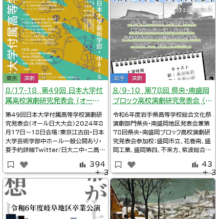
東京
演劇
岩手
演劇
8/17-18 第49回 日本大学付
８/9-10 第78回 県央・南盛岡
属高校演劇研究発表会 (オール
ブロック高校演劇研究発表会 （岩
日大大会、東京都)
手県）
第49回日本大学付属高等学校演劇研
令和6年度岩手県高等学校総合文化祭
究発表会(オール日大大会)2024年8
演劇部門県央・南盛岡地区発表会兼第
月17日～18日会場：東京江古田・日本
78回県央・南盛岡ブロック高校演劇研
大学芸術学部中ホール一般公開あり・
究発表会参加校：盛岡市立、花巻南、盛
要予約詳細Twitter/日大二中・二高演
岡工業、盛岡第四、不来方、紫波総合、
劇部@nichi2_drama※タイムテーブ
盛岡第二、岩手女子2024年8月9日
394
43
ル、上演作品１０：００東京日大櫻丘高校
～10日会場：岩手盛岡・トーサイクラシ
＋ 3
＋ 3
演劇部『溺れるいちごとママの嘘』作：
ックホール岩手（岩手県民会館）中ホー
遠野太陽既成11:15東京日大豊山女
ル入場無料詳細岩手・高校演劇の小部
子高校演劇部『ハッピーエンド』生徒創
屋/【県央・南盛岡】8月9日、10日県央・
作１３：４５千葉千葉日大
南盛岡地区発表会※タイムテーブル、
上演