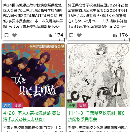
第34回茨城県高等学校演劇祭県北地
埼玉県高等学校演劇連盟2024年高校
区大会第75回県北地区高等学校演劇
演劇熊谷地区秋季発表会2024年9月
部合同公演２０２４年8月２4日会場：茨
16日会場：埼玉熊谷・熊谷文化創造館
城・多賀市民会館2Fホール入場無料詳
さくらめいと月のホール入場無料詳細
細Twitter/東海高校演劇部@Tokai_
Twitter/熊女演劇部@kmj_DC※タ
engekiTwitter/@mihara_r※タイ
イムテーブル10:00埼玉熊谷西高校演
174
176
ムテーブル、上演作品号外NET日立市
劇部10:50埼玉鴻巣女子高校演劇部1
＋ 1
＋ 1
（県北）/【日立市】8月24日に茨城県高
2:40埼玉鴻巣高校演劇部14:00埼玉
等学校演劇祭の県北地区大会が多賀市
進修館高校演劇部15:00埼玉熊谷女
民会館で開催されます！Twitter/び
子高校演劇部『絵空事』作：ちーBOW
ぶ屋台本堂
静かな美術室で少年少女は黙
岩手
演劇
千葉
演劇
4/28 不来方高校演劇部 春公
11/1-3 千葉県高校演劇 第8
演 「コズと共に去りぬ」
地区秋季発表会
不来方高校演劇部春公演「コズと共に
千葉県高等学校文化連盟演劇専門部会