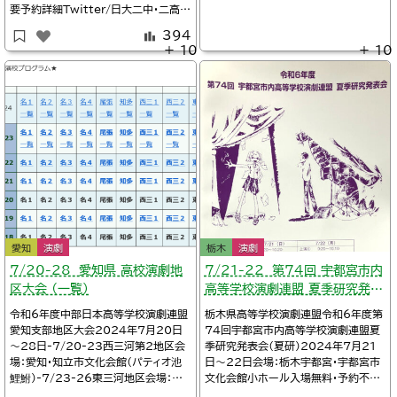
地区会場：茨城・牛久市生涯学習センタ
要予約詳細Twitter/日大二中・二高演
ー-8/24県北地区会場：茨城・多賀市
劇部@nichi2_drama※タイムテーブ
民会館-11/16-17第38回茨城県高
394
ル、上演作品１０：００東京日大櫻丘高校
等学校演劇祭（
＋ 10
＋ 10
演劇部『溺れるいちごとママの嘘』作：
遠野太陽既成11:15東京日大豊山女
子高校演劇部『ハッピーエンド』生徒創
作１３：４５千葉千葉日大
愛知
演劇
栃木
演劇
7/20-28 愛知県 高校演劇地
7/21-22 第74回 宇都宮市内
区大会 （一覧）
高等学校演劇連盟 夏季研究発表
会
令和6年度中部日本高等学校演劇連盟
栃木県高等学校演劇連盟令和6年度第
愛知支部地区大会2024年7月20日
74回宇都宮市内高等学校演劇連盟夏
～28日-7/20-23西三河第2地区会
季研究発表会（夏研）2024年7月21
場：愛知・知立市文化会館（パティオ池
日～22日会場：栃木宇都宮・宇都宮市
鯉鮒）-7/23-26東三河地区会場：愛
文化会館小ホール入場無料・予約不要
知豊橋・穂の国とよはし芸術劇場PLAT
詳細Twitter/宇都宮中央高校演劇部