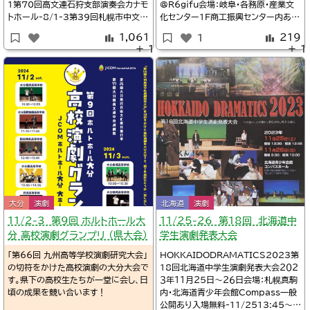
1第70回高文連石狩支部演奏会カナモ
@R6gifu会場：岐阜・各務原・産業文
トホール-8/1-3第39回札幌市中文連
化センター1F商工振興センター内あす
演劇発表会-10/9-17第74回高文連
かホール（合同公演）-3/3017:00令
1,061
219
1
石狩支部高校演劇発表大会札幌市教育
和6年度岐阜地区卒業公演『last.』脚
＋ 1
＋ 1
文化会館-10/27,11/3第76回札幌
本：めろ、監督：LAS@R6gifu2025
市中学校音楽会カナモトホール-11/3
年3月28日～30日会場：岐阜瑞穂・コ
0-12/1第19回北海道中学生演劇発
コロかさなるCCNセンター詳細Twitt
表大会札幌市教育
大分
演劇
北海道
演劇
11/2-3 第9回 ホルトホール大
11/25-26 第18回 北海道中
分 高校演劇グランプリ （県大会）
学生演劇発表大会
「第66回 九州高等学校演劇研究大会」
HOKKAIDODRAMATICS2023第
の切符をかけた高校演劇の大分大会で
18回北海道中学生演劇発表大会２０２
す。県下の高校生たちが一堂に会し、日
３年１１月２５日～２６日会場：札幌真駒
頃の成果を競い合います！
内・北海道青少年会館Compass一般
公開あり入場無料-11/2513:45～開