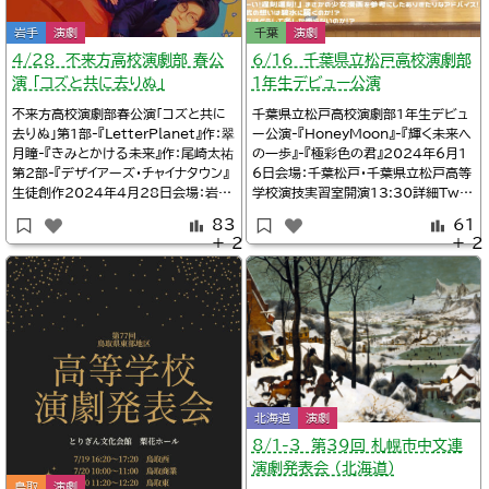
岩手
演劇
千葉
演劇
4/28 不来方高校演劇部 春公
6/16 千葉県立松戸高校演劇部
演 「コズと共に去りぬ」
1年生デビュー公演
不来方高校演劇部春公演「コズと共に
千葉県立松戸高校演劇部1年生デビュ
去りぬ」第1部-『LetterPlanet』作：翠
ー公演-『HoneyMoon』-『輝く未来へ
月瞳-『きみとかける未来』作：尾崎太祐
の一歩』-『極彩色の君』2024年6月1
第2部-『デザイアーズ・チャイナタウン』
6日会場：千葉松戸・千葉県立松戸高等
生徒創作2024年4月28日会場：岩手
学校演技実習室開演13:30詳細Twit
盛岡市・盛岡劇場タウンホール入場無
ter/千葉県立松戸高校演劇部@dram
83
61
料・要予約開演11:00/14:20一般公
a_matsudoこんばんは🌙松高演劇部
＋ 2
＋ 2
開あり詳細Twitter/不来方高校演劇
です！！明日の1年生デビュー公演に
部@KOZ_Engeki関連4/10不来方高
向けて2チームがリハーサルをしました
校演劇部校内公演「コズと共に去りぬ」
🙌🏻照明がついたり音響がつくと、ま
（公
た違った雰囲気になりま
北海道
演劇
8/1-3 第39回 札幌市中文連
演劇発表会 （北海道）
鳥取
演劇