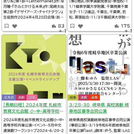
去りぬ」第1部-『LetterPlanet』作：翠
（第8地区）秋季演劇発表会-参加校-1
月瞳-『きみとかける未来』作：尾崎太祐
1/1植草学園大学附属、千葉商業千葉
第2部-『デザイアーズ・チャイナタウン』
女子-11/2磯辺、千葉北、千葉東、若
生徒創作2024年4月28日会場：岩手
松、幕張総合-11/3千葉経済大学附
盛岡市・盛岡劇場タウンホール入場無
属、犢橋、渋谷教育学園幕張、市立千葉
83
175
料・要予約開演11:00/14:20一般公
2024年11月1日～3日会場：千葉・千
＋ 1
＋ 1
開あり詳細Twitter/不来方高校演劇
葉市生涯学習センター詳細Twitter/
部@KOZ_Engeki関連4/10不来方高
磯辺高校演劇部@isoenTwitter/市
校演劇部校内公演「コズと共に去りぬ」
立千葉高等学校演劇部@ich_doram
（公
a_clubTwi
北海道
演劇
音楽
岐阜
演劇
募集
［長期日程］ 2024年度 札幌市
3/28-30 岐阜県 高校演劇 岐
教育文化会館 小・中・高等学校
阜地区春季合同公演
共催公演・イベント （北海道）
2024年度札幌市教育文化会館小・中・
岐阜県高校演劇岐阜地区春季合同公演
高等学校共催公演・イベント-5月中文
（事前公演）-3/19令和6年度岐阜地区
連演劇ワークショップ2024-6/20-2
卒業公演『last.』脚本：めろ、監督：LAS