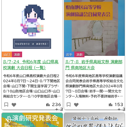
タイムテー
山口
演劇
岩手
演劇
8/7-24 令和6年度 山口県高
8/7-8 岩手県高総文祭 演劇部
校演劇 大会日程 （一覧）
門 県南地区大会
令和6年度山口県高校演劇大会日程2
令和6年度県南地区高等学校演劇協議
024年8月7日～24日-8/7下関地区
会合同発表会岩手県高等学校総合文化
会場：山口下関・下関生涯学習プラザ-
祭演劇部門県南地区大会2024年8月
8/10山防地区会場：山口山口市・山口
7日～8日会場：岩手一関・一関文化セ
南総合センター-8/10宇部地区会場：
ンター入場無料・予約不要詳細岩手・高
山口山陽小野田・不二輸送機ホール-
校演劇の小部屋/【県央・南盛岡】８月９
236
153
8/24周防地区会場：山口下松・スター
日、１０日県央・南盛岡地区発表会※タ
＋ 3
＋ 3
ピアくだまつ展示ホール-10/26-27
イムテーブル、上演作品Twitter/一関
山口県大会会場：山口下関・下関市民会
文化センター＠岩手県一関市@Ichi_b
館詳細Twitter/山口県高等学校演劇
un_center一関文化センター（岩手
協議会@Yamaguchi
県）/イベントカレンダー※日