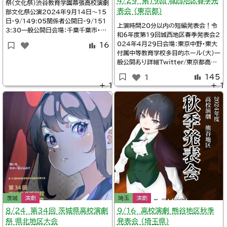
4/29 第19回 城西地区春季発
祭（文化祭）渋谷教育学園幕張高校演劇
表会 （東京都）
部文化祭公演2024年9月14日～15
日-9/149:05関係者公開日-9/151
上演時間20分以内の短編発表会！令
3:30一般公開日会場：千葉千葉市・渋
和6年度第19回城西地区春季発表会2
谷教育学園幕張中学校・高等学校講堂
024年4月29日会場：東京中野・東大
16
詳細Twitter/渋幕演劇部@SBMKe
付属中等教育学校多目的ホール(大)一
ngeki渋谷教育学園幕張中学校・高等
般公開あり詳細Twitter/東京都高校
学校/9月15日（日）の槐祭（本校の文
演劇連盟城西地区@tokyo_jyosai9:
化祭）にご来場いただく皆様へ（検索
145
1
00東京都立杉並総合高校『イン・ワー
用：渋谷幕張高校演劇部）
＋ 1
＋ 1
ルド』作：レベル√3の天使サリエル生
徒創作@sugisoengekibu9:25東
京都立第四商業高校『五人のやかまし
い会社員』作：St
茨城
演劇
埼玉
演劇
８/24 第34回 茨城県高校演劇
9/16 高校演劇 熊谷地区秋季
祭 県北地区大会
発表会 （埼玉県）