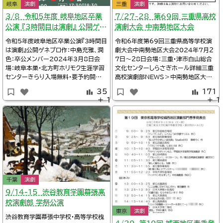
岐阜
演劇
三重
演劇
3/8 令和5年度 岐阜地区卒業
7/27-28 第69回 三重県高校
公演 『3時間目は演劇』 公開ゲネ
演劇大会 中南勢地区大会
プロ
令和5年度岐阜地区卒業公演『3時間目
令和6年度第69回三重県高等学校演
は演劇』公開ゲネプロ作：中島充雅、潤
劇大会中南勢地区大会2024年７月２
色：卒公メンバー2024年3月8日会
7日～２8日会場：三重・津市白山総合
場：岐阜本巣・北方町ホリモク生涯学習
文化センターしらさぎホール詳細三重
センターきらり入場無料・要予約開演1
高校演劇部NEWS＞中南勢地区大会
7:30詳細Twitter/R5岐阜地区卒業
日程表※タイムテーブル、上演作品三
35
171
公演@R5gifutiku公開ゲネについて
重県高等学校演劇連盟中南勢地区/第
＋ 1
＋ 1
お知らせします！！演目「3時間目は演
69回三重県高等学校演劇大会中南勢
劇」日時：3月8日（金）開場：17時開演：
地区大会結果※舞台写真三重県高等学
17時30分会場：北方町ホリモク生涯学
校演劇連盟※日程9:40三重伊勢学園
習センターきらり料
高校演劇部『ファイト・オン・ステージ』
作：たなか11:
千葉
演劇
9/14-15 渋谷教育学園幕張高
校演劇部 学祭公演
東京
演劇
渋谷教育学園幕張中学校・高等学校槐