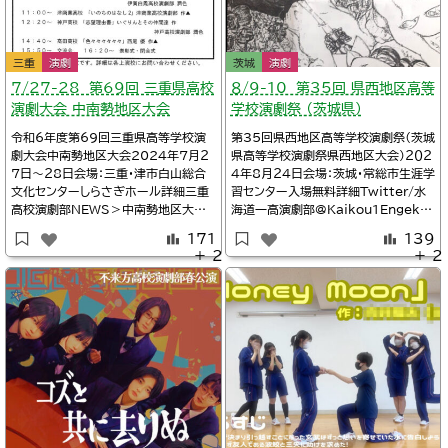
三重
演劇
茨城
演劇
7/27-28 第69回 三重県高校
８/9-10 第35回 県西地区高等
演劇大会 中南勢地区大会
学校演劇祭 （茨城県）
令和6年度第69回三重県高等学校演
第35回県西地区高等学校演劇祭（茨城
劇大会中南勢地区大会2024年７月２
県高等学校演劇祭県西地区大会）２０２
7日～２8日会場：三重・津市白山総合
４年8月２4日会場：茨城・常総市生涯学
文化センターしらさぎホール詳細三重
習センター入場無料詳細Twitter/水
高校演劇部NEWS＞中南勢地区大会
海道一高演劇部@Kaikou1EngekiT
日程表※タイムテーブル、上演作品三
witter/下妻一高演劇部@tsumaich
171
139
重県高等学校演劇連盟中南勢地区/第
_dramaTwitter/@papa5688※タ
＋ 2
＋ 2
69回三重県高等学校演劇大会中南勢
イムテーブル、上演作品10：00茨城古
地区大会結果※舞台写真三重県高等学
河第二高校演劇部『煙突のないカフェ』
校演劇連盟※日程9:40三重伊勢学園
生徒創作10：45茨城下妻第二高校演
高校演劇部『ファイト・オン・ステージ』
作：たなか11: