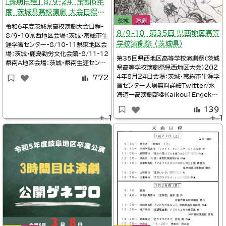
［長期日程］ 8/9-24 令和6年
度 茨城県高校演劇 大会日程
茨城
演劇
（一覧）
令和6年度茨城県高校演劇大会日程-
８/9-10 第35回 県西地区高等
8/9-10県西地区会場：茨城・常総市生
学校演劇祭 （茨城県）
涯学習センター-8/10-11県東地区会
場：茨城・鹿島勤労文化会館-8/11-12
第35回県西地区高等学校演劇祭（茨城
県南A地区会場：茨城・県南生涯センタ
県高等学校演劇祭県西地区大会）２０２
ー-8/17-18県央地区会場：茨城・ひ
４年8月２4日会場：茨城・常総市生涯学
772
たちなか市文化会館-8/22-23県南B
習センター入場無料詳細Twitter/水
地区会場：茨城・牛久市生涯学習センタ
海道一高演劇部@Kaikou1EngekiT
ー-8/24県北地区会場：茨城・多賀市
witter/下妻一高演劇部@tsumaich
民会館-11/16-17第38回茨城県高
139
_dramaTwitter/@papa5688※タ
等学校演劇祭（
＋ 1
＋ 1
イムテーブル、上演作品10：00茨城古
河第二高校演劇部『煙突のないカフェ』
生徒創作10：45茨城下妻第二高校演