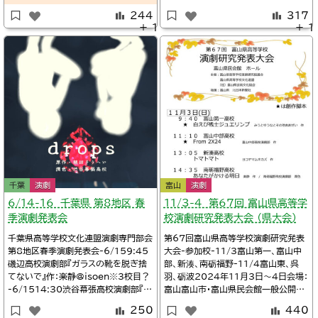
会式・群読『大地に風が吹く』-11/261
244
317
0:00～上演詳細第18回北海道中学生
＋ 1
＋ 1
演劇発表大会（さっぽろアートステージ
2023）10:00札幌札苗北中学校演劇
部『ナイトスイミング』作：弦巻啓太、潤
色：札苗
千葉
演劇
富山
演劇
6/1４-16 千葉県 第8地区 春
11/3-4 第67回 富山県高等学
季演劇発表会
校演劇研究発表大会 （県大会）
千葉県高等学校文化連盟演劇専門部会
第67回富山県高等学校演劇研究発表
第8地区春季演劇発表会-6/159:45
大会-参加校-11/3富山第一、富山中
磯辺高校演劇部『ガラスの靴を脱ぎ捨
部、新湊、南砺福野-11/4富山東、呉
てないで』作：楽静@isoen※3校目？
羽、砺波2024年11月3日～4日会場：
-6/1514:30渋谷幕張高校演劇部『d
富山富山市・富山県民会館一般公開あ
rops』作：植田そうへい@SBMKeng
り・入場無料詳細Twitter/富山第一高
250
440
eki-6/1516:00幕張総合高校演劇
校演劇部@tomiichi_dc※タイムテー