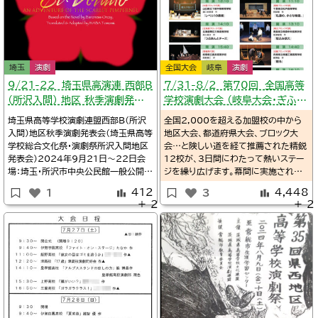
埼玉
演劇
全国大会
岐阜
演劇
９/21-22 埼玉県高演連 西部B
7/31-8/2 第70回 全国高等
（所沢入間） 地区 秋季演劇発表
学校演劇大会 （岐阜大会・ぎふ総
会
文）
埼玉県高等学校演劇連盟西部B（所沢
全国2,000を超える加盟校の中から
入間）地区秋季演劇発表会（埼玉県高等
地区大会、都道府県大会、ブロック大
学校総合文化祭・演劇祭所沢入間地区
会…と険しい道を経て推薦された精鋭
発表会）2024年9月21日～22日会
12校が、3日間にわたって熱いステー
場：埼玉・所沢市中央公民館一般公開あ
ジを繰り広げます。幕間に実施される、
り・予約不要詳細Twitter/所沢北高校
各ブロックから選ばれた12名の生徒講
412
4,448
1
3
演劇部@tokokitagekiTwitter/中
評委員による公開講評会にも注目で
＋ 2
＋ 2
劇所沢中央高校演劇部@nakageki2
す。熱のこもった演技と、それを支える
021Twitter/@INABA_Tomomi9:
スタッフワーク。ふたつが掛け合わさっ
50埼玉所沢高校演劇部『Brillia
て生まれる珠玉の舞台をぜひお楽しみ
ください。