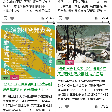
会場：山口下関・下関生涯学習プラザ-
惟信、中村、西陵、同朋、山田、富田、熱
8/10山防地区会場：山口山口市・山口
田、名古屋市立北、南陽、名古屋西、啓
南総合センター-8/10宇部地区会場：
明学館、愛知芸術高専(通信)、愛知松
山口山陽小野田・不二輸送機ホール-
蔭、名城大学附属2024年7月25日～
236
574
8/24周防地区会場：山口下松・スター
28日会場：愛知名古屋・中村文化小劇
＋ 12
＋ 10
ピアくだまつ展示ホール-10/26-27
場詳細愛知の高校演劇/地区大会※タ
山口県大会会場：山口下関・下関市民会
イムテーブル、上演作品Twitter/愛知
館詳細Twitter/山口県高等学校演劇
松蔭高校演劇部@sh_in_dramaTwit
協議会@Yamaguchi
ter/熱田高校演劇部@a
茨城
演劇
［長期日程］ 8/9-24 令和6年
度 茨城県高校演劇 大会日程
東京
演劇
（一覧）
令和6年度茨城県高校演劇大会日程-
8/17-18 第49回 日本大学付
8/9-10県西地区会場：茨城・常総市生
属高校演劇研究発表会 (オール
涯学習センター-8/10-11県東地区会
場：茨城・鹿島勤労文化会館-8/11-12
日大大会、東京都)
第49回日本大学付属高等学校演劇研
県南A地区会場：茨城・県南生涯センタ
究発表会(オール日大大会)2024年8
ー-8/17-18県央地区会場：茨城・ひ
月17日～18日会場：東京江古田・日本
772
たちなか市文化会館-8/22-23県南B
大学芸術学部中ホール一般公開あり・