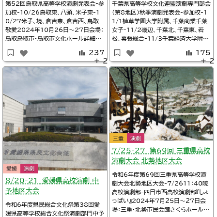
第52回鳥取県高等学校演劇発表会-参
千葉県高等学校文化連盟演劇専門部会
加校-10/26鳥取東、八頭、米子東-1
（第8地区）秋季演劇発表会-参加校-1
0/27米子、境、倉吉東、倉吉西、鳥取
1/1植草学園大学附属、千葉商業千葉
敬愛2024年10月26日～27日会場：
女子-11/2磯辺、千葉北、千葉東、若
鳥取鳥取市・鳥取市文化ホール詳細T
松、幕張総合-11/3千葉経済大学附
witter/鳥取の演劇部@engeki_isoi
属、犢橋、渋谷教育学園幕張、市立千葉
237
175
so_※タイムテーブル第52回鳥取県高
2024年11月1日～3日会場：千葉・千
＋ 2
＋ 2
等学校演劇発表会会場：#鳥取市文化
葉市生涯学習センター詳細Twitter/
ホール10月26日(土)13:00～#鳥
磯辺高校演劇部@isoenTwitter/市
取東14:20～#八頭15:40～#米子
立千葉高等学校演劇部@ich_doram
東10月2
a_clubTwi
三重
演劇
7/25-27 第69回 三重県高校
演劇大会 北勢地区大会
愛媛
演劇
令和6年度第69回三重県高等学校演
8/20-21 愛媛県高校演劇 中
劇大会北勢地区大会-7/2611：40暁
予地区大会
高校演劇部-四日市西高校演劇部『しょ
っぱい』2024年７月２5日～２７日会
令和6年度県民総合文化祭第38回愛
場：三重・北勢市民会館さくらホール入
媛県高等学校総合文化祭演劇部門中予