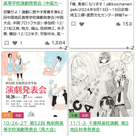
高等学校演劇発表会 （中国大会・
『俺、勇者になります！』@kosinanen
geki2024年9月13日～15日会場：
島根開催）
目撃せよ！演劇に燃やす青春を第62
埼玉三郷・鷹野文化センター詳細Twit
回中国地区高等学校演劇発表会（中国
ter/越谷南高校演劇部@kosinanen
大会、中国ブロック大会）-参加校-12/
153
geki埼玉県立越谷南高等学校/【校長
21松江南、鴨方、福山、防府商工、米子
室】「俺、勇者になります！」（演劇部秋
東、横田-12/22米子、宇部中央、尾
季演劇祭）関連令和6年度埼玉県高校
道、岡山東商業、松江工業-2Fロビー生
演劇大会日程（一覧）埼玉県高等学校演
1,884
1
徒講評委員会-1Fロビー・南広場Pマル
劇連盟【文化
＋ 2
＋ 2
シェ2024年12月21日～22日会場：
島根松江・島根県民会館大ホール詳細
島根県高等学校文化連盟/R6年度の中
国地区高等学校演劇発表大会が島
鳥取
演劇
千葉
演劇
10/26-27 第52回 鳥取県高
11/1-3 千葉県高校演劇 第8
等学校演劇発表会 （県大会）
地区秋季発表会