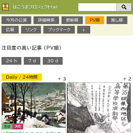
はこうまプロジェクト(a)
検
索：
今月の公演
詳細検索
更新順
PV順
推し順
広報
リンク
ブックマーク
↓
注目度の高い記事 （PV順）
24 h
7 d
30 d
Daily / 24時間
＋ 3
＋ 2
茨城
演劇