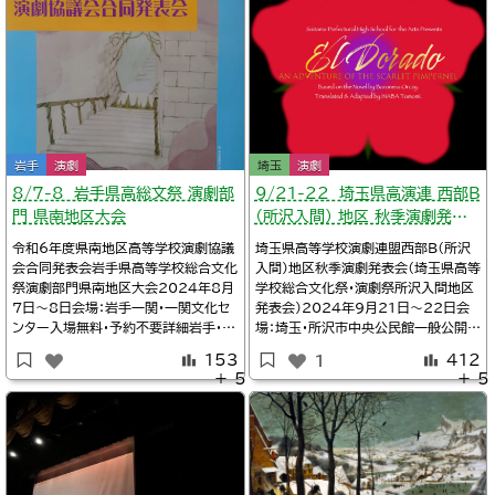
岩手
演劇
埼玉
演劇
8/7-8 岩手県高総文祭 演劇部
９/21-22 埼玉県高演連 西部B
門 県南地区大会
（所沢入間） 地区 秋季演劇発表
会
令和6年度県南地区高等学校演劇協議
埼玉県高等学校演劇連盟西部B（所沢
会合同発表会岩手県高等学校総合文化
入間）地区秋季演劇発表会（埼玉県高等
祭演劇部門県南地区大会2024年8月
学校総合文化祭・演劇祭所沢入間地区
7日～8日会場：岩手一関・一関文化セ
発表会）2024年9月21日～22日会
ンター入場無料・予約不要詳細岩手・高
場：埼玉・所沢市中央公民館一般公開あ
校演劇の小部屋/【県央・南盛岡】８月９
り・予約不要詳細Twitter/所沢北高校
153
412
1
日、１０日県央・南盛岡地区発表会※タ
演劇部@tokokitagekiTwitter/中
＋ 5
＋ 5
イムテーブル、上演作品Twitter/一関
劇所沢中央高校演劇部@nakageki2
文化センター＠岩手県一関市@Ichi_b
021Twitter/@INABA_Tomomi9:
un_center一関文化センター（岩手
50埼玉所沢高校演劇部『Brillia
県）/イベントカレンダー※日