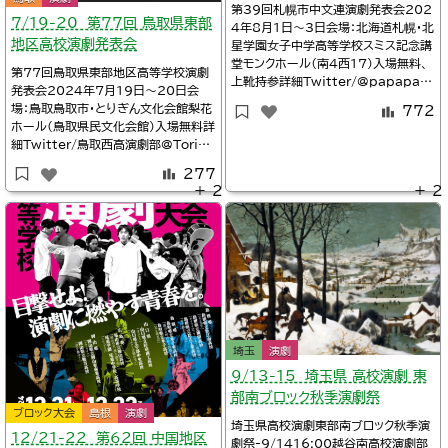
第39回札幌市中文連演劇発表会202
7/19-20 第77回 鳥取県東部
4年8月1日～3日会場：北海道札幌・北
地区高校演劇発表会
星学園女子中学高等学校スミス記念講
堂モンクホール（南4西17）入場無料、
第77回鳥取県東部地区高等学校演劇
上靴持参詳細Twitter/@papapaay
発表会2024年7月19日～20日会
apa※タイムテーブル、上演作品札幌
場：鳥取鳥取市・とりぎん文化会館梨花
772
市立啓明中学校/演劇部の活動12:40
ホール(鳥取県民文化会館)入場無料詳
北海道中央中学校演劇部『河童』既成1
細Twitter/鳥取西高演劇部@Torini
4:00北海道札苗北中学校演劇部『ふ
shiengeki※タイムテーブルTwitte
ぶきのあした』既成15:30北海道北星
277
r/とりぎん文化会館（鳥取県立県民文
女子中学校演劇部『ゆめへ
＋ 2
＋ 2
化会館）@torigin_bunka16:20鳥
取鳥取西高校演劇部『藤の花』@torini
shiengeki10:00鳥取鳥取商業
埼玉
演劇
9/13-15 埼玉県 高校演劇 東
部南ブロック秋季演劇祭
ブロック大会
島根
演劇
埼玉県高校演劇東部南ブロック秋季演
12/21-22 第62回 中国地区
劇祭-9/1416:00越谷南高校演劇部