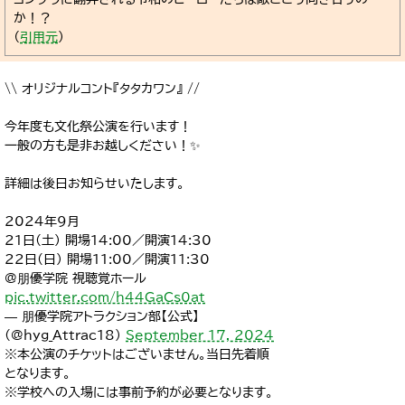
か！？
（
引用元
）
\\ オリジナルコント『タタカワン』 //
今年度も文化祭公演を行います！
一般の方も是非お越しください！✨️
詳細は後日お知らせいたします。
2024年9月
21日(土) 開場14:00／開演14:30
22日(日) 開場11:00／開演11:30
@朋優学院 視聴覚ホール
pic.twitter.com/h44GaCs0at
— 朋優学院アトラクション部【公式】
(@hyg_Attrac18)
September 17, 2024
※本公演のチケットはございません。当日先着順
となります。
※学校への入場には事前予約が必要となります。