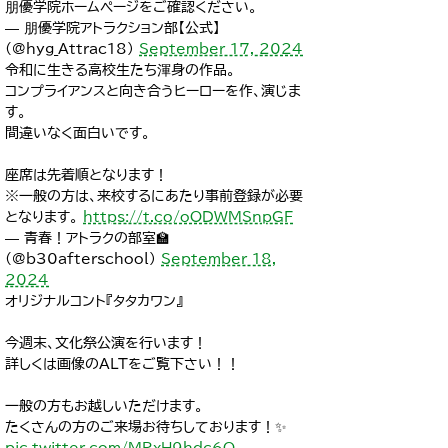
朋優学院ホームページをご確認ください。
— 朋優学院アトラクション部【公式】
(@hyg_Attrac18)
September 17, 2024
令和に生きる高校生たち渾身の作品。
コンプライアンスと向き合うヒーローを作、演じま
す。
間違いなく面白いです。
座席は先着順となります！
※一般の方は、来校するにあたり事前登録が必要
となります。
https://t.co/oODWMSnpGF
— 青春！アトラクの部室🏫
(@b30afterschool)
September 18,
2024
オリジナルコント『タタカワン』
今週末、文化祭公演を行います！
詳しくは画像のALTをご覧下さい！！
一般の方もお越しいただけます。
たくさんの方のご来場お待ちしております！✨️