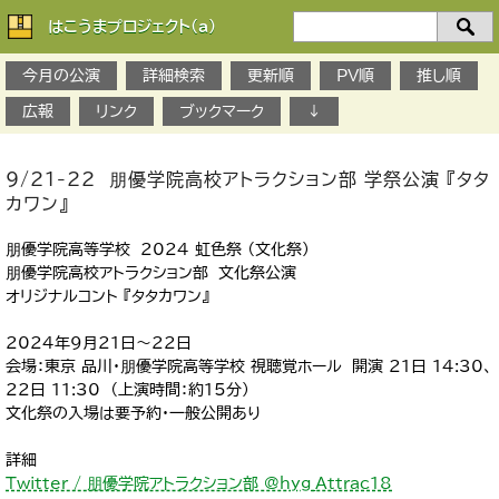
はこうまプロジェクト(a)
検
索：
今月の公演
詳細検索
更新順
PV順
推し順
広報
リンク
ブックマーク
↓
9/21-22 朋優学院高校アトラクション部 学祭公演 『タタ
カワン』
朋優学院高等学校 2024 虹色祭 （文化祭）
朋優学院高校アトラクション部 文化祭公演
オリジナルコント 『タタカワン』
2024年9月21日～22日
会場：東京 品川・朋優学院高等学校 視聴覚ホール 開演 21日 14:30、
22日 11:30 （上演時間：約15分）
文化祭の入場は要予約・一般公開あり
詳細
Twitter / 朋優学院アトラクション部 @hyg_Attrac18