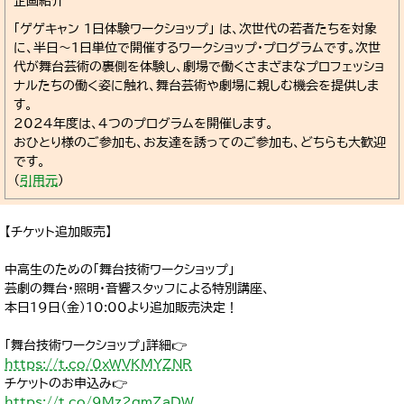
企画紹介
「ゲゲキャン 1日体験ワークショップ」 は、次世代の若者たちを対象
に、半日～1日単位で開催するワークショップ・プログラムです。次世
代が舞台芸術の裏側を体験し、劇場で働くさまざまなプロフェッショ
ナルたちの働く姿に触れ、舞台芸術や劇場に親しむ機会を提供しま
す。
2024年度は、4つのプログラムを開催します。
おひとり様のご参加も、お友達を誘ってのご参加も、どちらも大歓迎
です。
（
引用元
）
【チケット追加販売】
中高生のための「舞台技術ワークショップ」
芸劇の舞台・照明・音響スタッフによる特別講座、
本日19日（金）10:00より追加販売決定！
「舞台技術ワークショップ」詳細👉
https://t.co/0xWVKMYZNR
チケットのお申込み👉
https://t.co/9Mz2qmZaDW