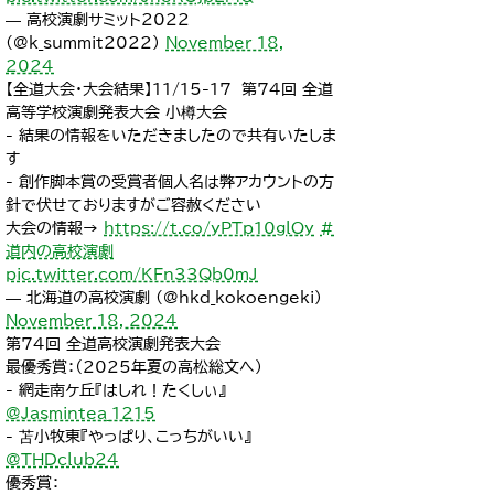
— 高校演劇サミット2022
(@k_summit2022)
November 18,
2024
【全道大会・大会結果】11/15-17 第74回 全道
高等学校演劇発表大会 小樽大会
- 結果の情報をいただきましたので共有いたしま
す
- 創作脚本賞の受賞者個人名は弊アカウントの方
針で伏せておりますがご容赦ください
大会の情報→
https://t.co/yPTp10glOy
#
道内の高校演劇
pic.twitter.com/KFn33Qb0mJ
— 北海道の高校演劇 (@hkd_kokoengeki)
November 18, 2024
第74回 全道高校演劇発表大会
最優秀賞：（2025年夏の高松総文へ）
- 網走南ケ丘『はしれ！たくしぃ』
@Jasmintea_1215
- 苫小牧東『やっぱり、こっちがいい』
@THDclub24
優秀賞：