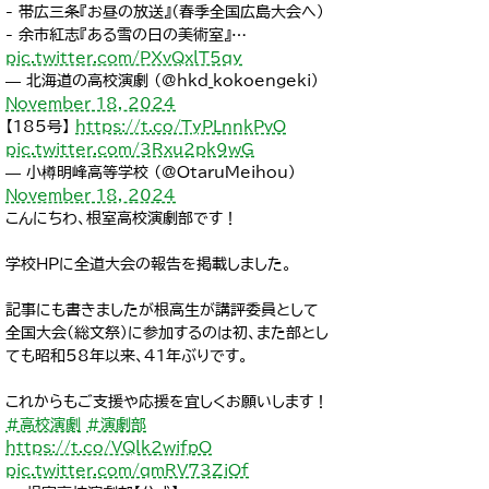
- 帯広三条『お昼の放送』（春季全国広島大会へ）
- 余市紅志『ある雪の日の美術室』…
pic.twitter.com/PXvQxlT5qy
— 北海道の高校演劇 (@hkd_kokoengeki)
November 18, 2024
【185号】
https://t.co/TyPLnnkPvO
pic.twitter.com/3Rxu2pk9wG
— 小樽明峰高等学校 (@OtaruMeihou)
November 18, 2024
こんにちわ、根室高校演劇部です！
学校HPに全道大会の報告を掲載しました。
記事にも書きましたが根高生が講評委員として
全国大会(総文祭)に参加するのは初、また部とし
ても昭和58年以来、41年ぶりです。
これからもご支援や応援を宜しくお願いします！
#高校演劇
#演劇部
https://t.co/VQlk2wifpO
pic.twitter.com/qmRV73ZiOf