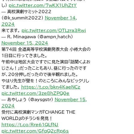
し）
pic.twitter.com/7wKX1UhZtY
— 高校演劇サミット2022
(@k_summit2022)
November 14,
2024
来てます。
pic.twitter.com/OTLzra3Rwj
— R. Minagawa (@ampn_hatch)
November 15, 2024
第74回 全道高等学校演劇発表大会 小樽大会の
1日目に行ってきました。
午前中は地区大会ですでに見た演目「話聞くよお
じさん！」だったこともあり、昼に行ったのです
が、20分押しだったので後半観れました。
やはり先生が壁を！のところにみんなビックリし
てました。
https://t.co/bkn4KaeNCz
pic.twitter.com/3ze8hZPQ0e
— あやしょう (@aysgstr)
November 15,
2024
受付に高校演劇マンガ『CHANGE THE
WORLD』のチラシを発見！
https://t.co/Rre61QLfNJ
pic.twitter.com/GfqQ2cRp6s