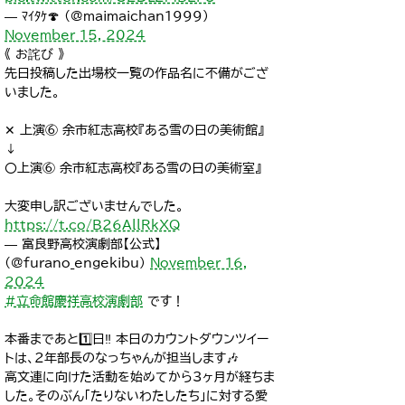
— ﾏｲﾀｹ🍄 (@maimaichan1999)
November 15, 2024
《 お詫び 》
先日投稿した出場校一覧の作品名に不備がござ
いました。
✕ 上演⑥ 余市紅志高校『ある雪の日の美術館』
↓
〇上演⑥ 余市紅志高校『ある雪の日の美術室』
大変申し訳ございませんでした。
https://t.co/B26AllRkXQ
— 富良野高校演劇部【公式】
(@furano_engekibu)
November 16,
2024
#立命館慶祥高校演劇部
です！
本番まであと1️⃣日‼️ 本日のカウントダウンツイー
トは、2年部長のなっちゃんが担当します🎶
高文連に向けた活動を始めてから3ヶ月が経ちま
した。そのぶん「たりないわたしたち」に対する愛