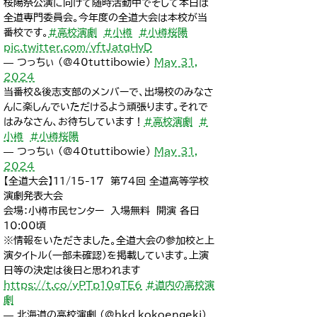
桜陽祭公演に向けて随時活動中でそして本日は
全道専門委員会。今年度の全道大会は本校が当
番校です。
#高校演劇
#小樽
#小樽桜陽
pic.twitter.com/vftJatqHvD
— つっちぃ (@40tuttibowie)
May 31,
2024
当番校&後志支部のメンバーで、出場校のみなさ
んに楽しんでいただけるよう頑張ります。それで
はみなさん、お待ちしています！
#高校演劇
#
小樽
#小樽桜陽
— つっちぃ (@40tuttibowie)
May 31,
2024
【全道大会】11/15-17 第74回 全道高等学校
演劇発表大会
会場：小樽市民センター 入場無料 開演 各日
10:00頃
※情報をいただきました。全道大会の参加校と上
演タイトル（一部未確認）を掲載しています。上演
日等の決定は後日と思われます
https://t.co/yPTp10gTE6
#道内の高校演
劇
— 北海道の高校演劇 (@hkd_kokoengeki)