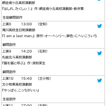
網走南ケ丘高校演劇部
『はしれ、たくしぃ！』 作：網走南ケ丘高校演劇部・新井繁
生徒顧問創作
8
13:00
空知
滝川高校全日制演劇部
『I am a last man.』 原作：オー・ヘンリー、脚色：にへいこういち
顧問創作
9
14:20
石狩
札幌北斗高校演劇部
『猫を猫と呼ぶ』 作：須知英生
顧問創作
10
15:40
苫小牧
苫小牧東高校演劇部
『やっぱり、こっちがいい』
生徒創作
11
17:00
石狩