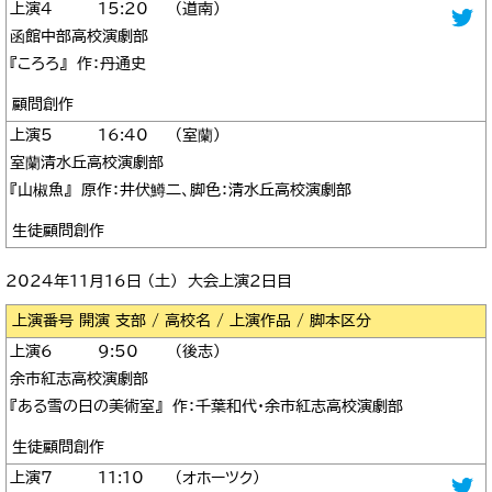
4
15:20
道南
函館中部高校演劇部
『ころろ』 作：丹通史
顧問創作
5
16:40
室蘭
室蘭清水丘高校演劇部
『山椒魚』 原作：井伏鱒二、脚色：清水丘高校演劇部
生徒顧問創作
2024年11月16日 （土） 大会上演2日目
区分
6
9:50
後志
余市紅志高校演劇部
『ある雪の日の美術室』 作：千葉和代・余市紅志高校演劇部
生徒顧問創作
7
11:10
オホーツク