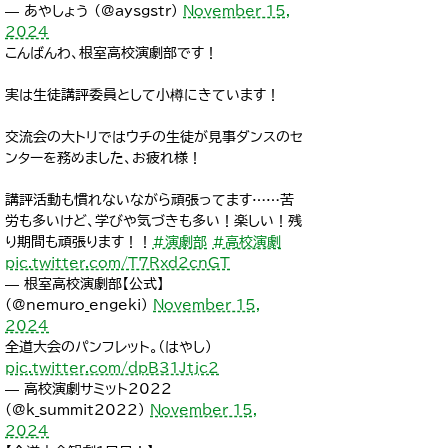
— あやしょう (@aysgstr)
November 15,
2024
こんばんわ、根室高校演劇部です！
実は生徒講評委員として小樽にきています！
交流会の大トリではウチの生徒が見事ダンスのセ
ンターを務めました、お疲れ様！
講評活動も慣れないながら頑張ってます……苦
労も多いけど、学びや気づきも多い！楽しい！残
り期間も頑張ります！！
#演劇部
#高校演劇
pic.twitter.com/T7Rxd2cnGT
— 根室高校演劇部【公式】
(@nemuro_engeki)
November 15,
2024
全道大会のパンフレット。（はやし）
pic.twitter.com/dpB31Jtjc2
— 高校演劇サミット2022
(@k_summit2022)
November 15,
2024