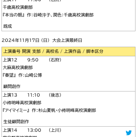
千歳高校演劇部
『本当の朝』 作：谷崎淳子、潤色：千歳高校演劇部
既成
2024年11月17日 （日） 大会上演最終日
区分
12
9:50
石狩
大麻高校演劇部
『春望』 作：山崎公博
顧問創作
13
11:10
後志
小樽明峰高校演劇部
『アイマイミー』 作：杉山夏帆・小樽明峰高校演劇部
生徒顧問創作
14
13:00
上川