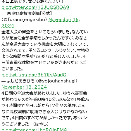
本日上演です、ぜひお越ください！
pic.twitter.com/K3JUQSROA9
— 富良野高校演劇部【公式】
(@furano_engekibu)
November 16,
2024
全道大会の審査をさせてもらいました。なんてい
うか芝居も全部素晴らしかったんですが、みなさ
んが全道大会っていう機会を大切にされていて、
交流されてて、単なるコンクールじゃない、宝物の
ような時間や場所なんだなと感じ入りました。４
日間貴重な体験をさせていただきありがとうご
ざいました。
pic.twitter.com/3h7KsIAgdO
— よしだあきひろ (@yojouhanshugi)
November 18, 2024
4日間の全道大会が終わりました。ゆうべ審査会
が終わったのが午前0時40分。みんなで1杯飲ん
で4時間寝て今日は朝から17作品の講評。こん
なに高校演劇に耽溺できる大会はなかなかない
です。4日間のすべてが楽しかったです。ありがと
うございました！（はやし）
pic.twitter.com/JhoROjpEMQ