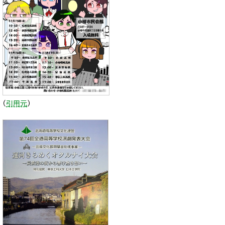
（
引用元
）