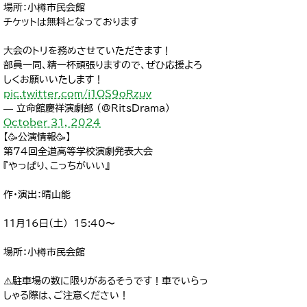
場所：小樽市民会館
チケットは無料となっております
大会のトリを務めさせていただきます！
部員一同、精一杯頑張りますので、ぜひ応援よろ
しくお願いいたします！
pic.twitter.com/i1OS9oRzuv
— 立命館慶祥演劇部 (@RitsDrama)
October 31, 2024
【🥳公演情報🥳】
第74回全道高等学校演劇発表大会
『やっぱり、こっちがいい』
作・演出：晴山能
11月16日(土) 15:40〜
場所：小樽市民会館
⚠️駐車場の数に限りがあるそうです！車でいらっ
しゃる際は、ご注意ください！