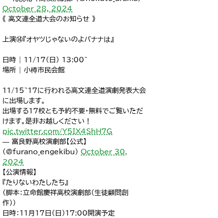
October 28, 2024
《 高文連全道大会のお知らせ 》
上演⑭『オヤツじゃないのよバナナは』
日時 | 11/17(日) 13:00~
場所 | 小樽市民会館
11/15~17に行われる高文連全道演劇発表大会
に出場します。
出場する17校とも予約不要・無料でご覧いただ
けます。是非お越しください！
pic.twitter.com/Y5IX4ShH7G
— 富良野高校演劇部【公式】
(@furano_engekibu)
October 30,
2024
【公演情報】
『たりないわたしたち』
（脚本：立命館慶祥高校演劇部（生徒顧問創
作））
日時：11月17日（日）17:00開演予定