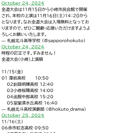
October 24, 2024
全道大会は１１月１５日から小樽市民会館で開催
され、本校の上演は１１月１６日（土）１４：２０から
となります。なお全道大会は入場無料となってお
りますので、ぜひご観劇・応援いただけますようよ
ろしくお願いいたします。
— 札幌北斗高等学校 (@sapporohokuto)
October 24, 2024
時程の訂正です。すみません！
全道大会（小樽）上演順
11/15（金）
01 藻岩高校 10:50
02釧路明輝高校 12:40
03小樽桜陽高校 14:00
04函館中部高校 15:20
05室蘭清水丘高校 16:40
— 札幌北斗高校演劇部 (@hokuto_drama)
October 28, 2024
11/16（土）
06余市紅志高校 09:50