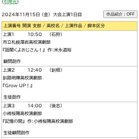
（
引用元
）
作品紹介：OFF
2024年11月15日 （金） 大会上演1日目
区分
1
10:50
石狩
市立札幌藻岩高校演劇部
『話聞くよおじさん！』 作：米永道裕
顧問創作
2
12:40
釧根
釧路明輝高校演劇部
『Grow UP！』
生徒創作
3
14:00
後志
小樽桜陽高校演劇部
『記憶の間』 作：小樽桜陽高校演劇部
生徒顧問創作