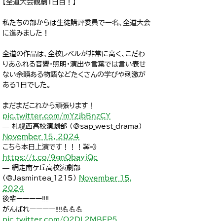
【全道大会観劇1日目！】
私たちの部からは生徒講評委員で一名、全道大会
に進みました！
全道の作品は、全校レベルが非常に高く、こだわ
りあふれる音響・照明・演出や言葉では言い表せ
ない余韻ある物語などたくさんの学びや刺激が
ある1日でした。
まだまだこれから頑張ります！
pic.twitter.com/mYzjbBnzCY
— 札幌西高校演劇部 (@sap_west_drama)
November 15, 2024
こちら本日上演です！！！🚕💨
https://t.co/9gnObayjQc
— 網走南ケ丘高校演劇部
(@Jasmintea_1215)
November 15,
2024
後輩ーーーー‼️‼️
がんばれーーーー‼️‼️💪💪💪
pic.twitter.com/O2DL2MBEP5