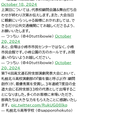
October 18, 2024
上演日については、代表校顧問会議&舞台打ち合
わせが終わり次第お伝えします。また、大会当日
に観劇にいらっしゃる皆様におかれましては、で
きるだけ公共交通機関にてお越しくださるよう、
お願いいたします。
— つっちぃ (@40tuttibowie)
October
20, 2024
あと、会場は小樽市市民センターではなく、小樽
市民会館です。小樽公園の方のホールです。お間
違いのないようお越しください。
— つっちぃ (@40tuttibowie)
October
20, 2024
第７４回高文連石狩支部演劇発表大会において、
札幌北斗高校演劇部の『猫を猫と呼ぶ』（作：顧問
創作）が、最優秀賞を受賞し、３年連続７度目の全
道大会に石狩支部３３校の代表として出場するこ
とになりました。多くのお客様に来場いただき、
部員たちは大きな力をもらえたことに感謝いたし
ます。
pic.twitter.com/RukUG08lkq
— 札幌北斗高等学校 (@sapporohokuto)