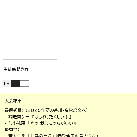
生徒顧問創作
大会結果
最優秀賞： （2025年夏の香川・高松総文へ）
- 網走南ケ丘 『はしれ、たくしぃ！』
- 苫小牧東 『やっぱり、こっちがいい』
優秀賞：
- 帯広三条 『お昼の放送』 （春季全国広島大会へ）