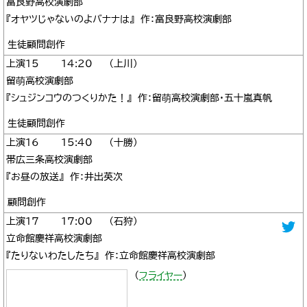
富良野高校演劇部
『オヤツじゃないのよバナナは』 作：富良野高校演劇部
生徒顧問創作
15
14:20
上川
留萌高校演劇部
『シュジンコウのつくりかた！』 作：留萌高校演劇部・五十嵐真帆
生徒顧問創作
16
15:40
十勝
帯広三条高校演劇部
『お昼の放送』 作：井出英次
顧問創作
17
17:00
石狩
立命館慶祥高校演劇部
『たりないわたしたち』 作：立命館慶祥高校演劇部
（
フライヤー
）