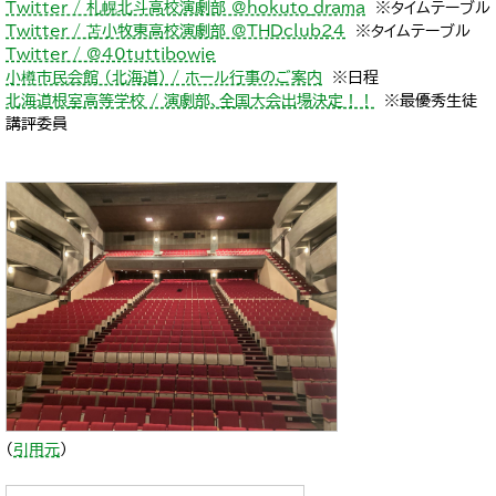
Twitter / 札幌北斗高校演劇部 @hokuto_drama
※タイムテーブル
Twitter / 苫小牧東高校演劇部 @THDclub24
※タイムテーブル
Twitter / @40tuttibowie
小樽市民会館 （北海道） / ホール行事のご案内
※日程
北海道根室高等学校 / 演劇部、全国大会出場決定！！
※最優秀生徒
講評委員
（
引用元
）