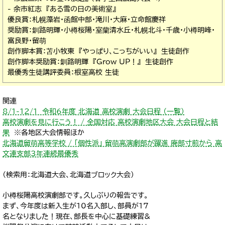
- 余市紅志 『ある雪の日の美術室』
優良賞：札幌藻岩・函館中部・滝川・大麻・立命館慶祥
奨励賞：釧路明輝・小樽桜陽・室蘭清水丘・札幌北斗・千歳・小樽明峰・
富良野・留萌
創作脚本賞：苫小牧東 『やっぱり、こっちがいい』 生徒創作
創作脚本奨励賞：釧路明輝 『Grow UP！』 生徒創作
最優秀生徒講評委員：根室高校 生徒
関連
8/1-12/1 令和6年度 北海道 高校演劇 大会日程 （一覧）
高校演劇を見に行こう！ / 全国対応 高校演劇地区大会 大会日程と結
果
※各地区大会情報ほか
北海道留萌高等学校 / 「個性派」 留萌高演劇部が躍進 廃部寸前から 高
文連支部3年連続最優秀
（検索用：北海道大会、北海道ブロック大会）
小樽桜陽高校演劇部です。久しぶりの報告です。
まず、今年度は新入生が10名入部し、部員が17
名となりました！現在、部長を中心に基礎練習&