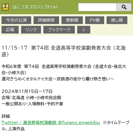
はこうまプロジェクト(a)
検
索：
今月の公演
詳細検索
更新順
PV順
推し順
広報
リンク
ブックマーク
↓
11/15-17 第74回 全道高等学校演劇発表大会 （北海
道）
令和6年度 第74回 全道高等学校演劇発表大会 （全道大会・後志大
会・小樽大会）
運河きらめくオタルナイ大会～炭鉄港の街から響け熱き想い～
2024年11月15日～17日
会場：北海道 小樽・小樽市民会館
一般公開あり・入場無料・予約不要
詳細
Twitter / 富良野高校演劇部 @furano_engekibu
※タイムテーブ
ル、上演作品