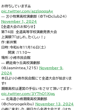
お待ちしています🙇
pic.twitter.com/azzlqqqsAy
— 苫小牧東高校演劇部 (@THDclub24)
November 1, 2024
【全道大会のお知らせ】
第74回 全道高等学校演劇発表大会
上演順７「はしれ、たくしぃ！」
作：新井繁
日時：令和6年11月16日(土)
開演 :11:10〜
場所：小樽市民会館
— 網走南ケ丘高校演劇部
(@Jasmintea_1215)
November 9,
2024
本日より小樽市民会館にて全道大会が始まりま
す‼️
潮陵高校は運営の手伝いをさせて頂いてます✨
pic.twitter.com/3Y7hO1Xigs
— 北海道小樽潮陵高校演劇部
(@choryogekibu)
November 13, 2024
小樽に来ました。明日から全道大会です。（はや