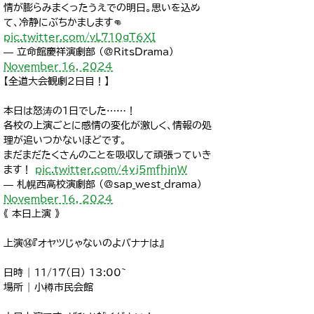
情が膨らみまくったうえでの明日。思いを込め
て、冷静にぶちかまします👊
pic.twitter.com/vL710gT6XI
— 立命館慶祥演劇部 (@RitsDrama)
November 16, 2024
【全道大会観劇2日目！】
本日は怒涛の1日でした……！
各校の上演ごとに感情の変化が激しく、情報の処
理が追いつかないほどです。
まだまだたくさんのことを吸収して頑張っていき
ます！
pic.twitter.com/4yj5mfhinW
— 札幌西高校演劇部 (@sap_west_drama)
November 16, 2024
《 本日上演 》
上演⑭『オヤツじゃないのよバナナは』
日時 | 11/17(日) 13:00~
場所 | 小樽市民会館