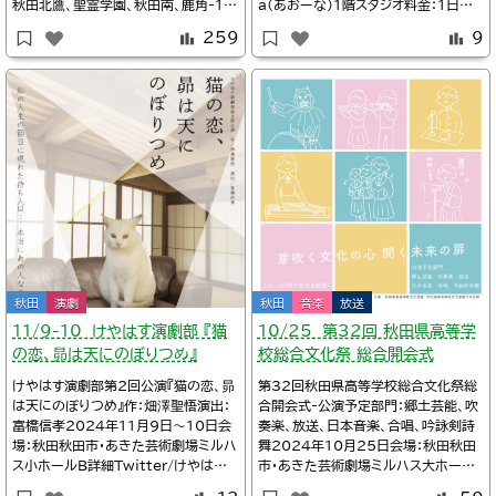
秋田北鷹、聖霊学園、秋田南、鹿角-1
a（あおーな）1階スタジオ料金：1日￥1
1/17秋田北、大館鳳鳴、大館国際情報
500詳細あきコネ/【あきたの物語】ブ
259
9
学院、本荘2024年11月16日～17日
ルーベリー畑で演劇ワークショップ参
会場：秋田大館・ほくしか鹿鳴ホール
加者募集中！【秋田県横手市】Twitte
（大館市民文化会館）詳細Twitter/秋
r/秋田中央街区演劇研究室@centhe
田県高校演劇協議会@chighek※タイ
alab来週の11月16日(土)と17日
ムテーブル、上演作品Twit
(日)2日間に
秋田
演劇
秋田
音楽
放送
11/9-10 けやはす演劇部 『猫
10/25 第32回 秋田県高等学
の恋、昴は天にのぼりつめ』
校総合文化祭 総合開会式
けやはす演劇部第2回公演『猫の恋、昴
第32回秋田県高等学校総合文化祭総
は天にのぼりつめ』作：畑澤聖悟演出：
合開会式-公演予定部門：郷土芸能、吹
富橋信孝2024年11月9日～10日会
奏楽、放送、日本音楽、合唱、吟詠剣詩
場：秋田秋田市・あきた芸術劇場ミルハ
舞2024年10月25日会場：秋田秋田
ス小ホールB詳細Twitter/けやはす
市・あきた芸術劇場ミルハス大ホール
演劇部@keyahasu_dc【チケット情
開演13:00入場無料・要申込定員あり