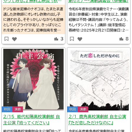
やってみる。』 無料上映会 （秋田
劇セミナー・演劇講習会 （俳優編）
県）
ドジな新米泥棒のナオコは、たまたま遭
令和6年度秋田県演劇セミナー・演劇講
遇した詐欺師にオレオレ詐欺の出し子
習会（俳優編）-対象：中学生以上、演劇
に誘われる。そそっかしい​ながらも泥棒
経験は不問-講習内容：「やってみよう、
としてのプライドがあり、きっぱりとこ
もしイタシステム！」講師：畑澤聖悟応
れを断ったナオコは、泥棒指南を受け
募締切：2025年2月21日開催日：20
るために姐さ​んの元へと向かう。「お前
25年3月16日会場：秋田・あきた芸術
3
8
は向いてないから足を洗え」 と姐さん
劇場ミルハス中ホール10:00-15:40
からも諭されるが、 「真心こめて悪事
参加費：大人￥２０００、18歳以下￥10
に努めますから」 とナ​オコは平伏する。
00詳細Twitter/@BiLLYnaoTwitt
姐さんは嘆息してナオコに泥棒指南を
er/秋田演劇情報メモ@akitaeng
するのであった。早速姐さんから教え
られたことを実践しようと、勇んで町へ
と出るナオコ。しかし、間抜けな失敗ば
かり​を積み重ねるだけで、更に物語は
あらぬ方向へと進展していく…。
秋田
演劇
秋田
演劇
2/15 能代松陽高校演劇部 自
2/1 鹿角高校演劇部 自主公演
主公演 『拾ってください』
『ただ恋しただけなのに』
能代松陽高校演劇部自主公演『拾って
令和6年度鹿角高校演劇部自主公演