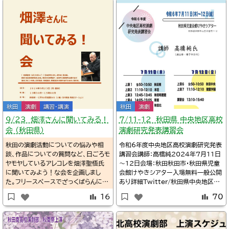
※タイムテーブルTwitter/@minami
_ritz※上演順関連11/14-17第55回
秋
秋田
演劇
講習・講演
秋田
演劇
9/23 畑澤さんに聞いてみる！
7/11-12 秋田県 中央地区高校
会 （秋田県）
演劇研究発表講習会
秋田の演劇活動についての悩みや相
令和6年度中央地区高校演劇研究発表
談、作品についての質問など、日ごろモ
講習会講師：高橋純2024年7月11日
ヤモヤしているアレコレを畑澤聖悟氏
～12日会場：秋田秋田市・秋田県児童
に聞いてみよう！な会を企画しまし
会館けやきシアター入場無料一般公開
た。フリースペースでざっくばらんに振
あり詳細Twitter/秋田県中央地区高
興予定。観るだけ聴くだけでもOK。お
校演劇協議会@ch_drama20239:5
16
70
気軽にお立ち寄りください！
0秋田秋田南高校演劇部@nanko_en
geki11:10秋田本荘高校演劇部12:4
5秋田明徳館高校演劇部14:05秋田新
屋高校演劇部15:25秋田秋田北高校