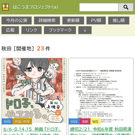
はこうまプロジェクト(a)
検
索：
今月の公演
詳細検索
更新順
PV順
推し順
広報
リンク
ブックマーク
↓
秋田 ［開催地］
23
件
秋田
映画・映像
秋田
演劇
WS
6/6-8,14,15 映画 『ドロ子、
締切2/21 令和6年度 秋田県演