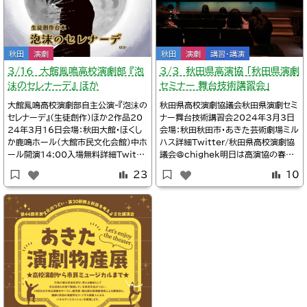
秋田
演劇
秋田
演劇
講習・講演
3/16 大館鳳鳴高校演劇部 『泡
3/3 秋田県高演協 「秋田県演劇
沫のセレナーデ』 ほか
セミナー 舞台技術講習会」
大館鳳鳴高校演劇部自主公演-『泡沫の
秋田県高校演劇協議会秋田県演劇セミ
セレナーデ』（生徒創作）ほか2作品20
ナー舞台技術講習会2024年3月3日
24年3月16日会場：秋田大館・ほくし
会場：秋田秋田市・あきた芸術劇場ミル
か鹿鳴ホール(大館市民文化会館)中ホ
ハス詳細Twitter/秋田県高校演劇協
ール開演14:00入場無料詳細Twitte
議会@chighek明日は高演協の春季
r/大館鳳鳴高校演劇部@HomeiDra
セミナー、「秋田県演劇セミナー舞台技
23
10
ma［お知らせ］自主公演を開催いたし
術講習会」がミルハスで開催されます。
ます。〇日時3/16日(土)13:30会場1
高校演劇部員だけでなく、劇団関係者
4:00開演16:00終了予定〇場所ほく
の方々も参加されます。たくさん吸収し
しか鹿鳴ホール中ホール(大館市民文
て部活に持ち帰りましょう。お昼の準備
化会館)〇内容泡
を忘れずに🙏🏻—秋田県高校