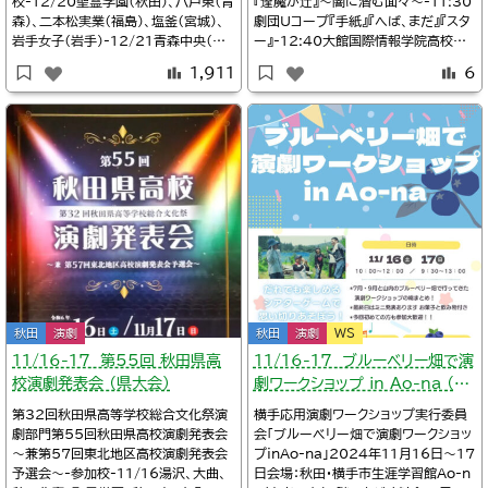
校-12/20聖霊学園（秋田）、八戸東（青
『逢魔が辻』～闇に潜む面々～-11:30
森）、二本松実業（福島）、塩釜（宮城）、
劇団Uコープ『手紙』『へば、まだ』『スタ
岩手女子（岩手）-12/21青森中央（青
ー』-12:40大館国際情報学院高校演
森）、福島南（福島）、米沢中央（山形）、
劇部『バタフライエフェクト』作：ＫＪ演劇
1,911
6
仙台第三（宮城）、一関第二（岩手）、秋
部-13:50黒子座きっず（町内小中学
田北（秋田）-12/22秋田南（秋田）、山
生）『2024年度版山神社のお札』～日
形中央（山形）2024年12月18日～2
本昔話三枚のお札より～2024年11
2日会場：秋田大館・ほくしか鹿鳴ホー
月24日会場：秋田鹿角・小坂町康楽館
ル（大館市民
開演10:00入場
秋田
演劇
秋田
演劇
WS
11/16-17 第55回 秋田県高
11/16-17 ブルーベリー畑で演
校演劇発表会 （県大会）
劇ワークショップ in Ao-na （秋
田県）
第32回秋田県高等学校総合文化祭演
横手応用演劇ワークショップ実行委員
劇部門第55回秋田県高校演劇発表会
会「ブルーベリー畑で演劇ワークショッ
～兼第57回東北地区高校演劇発表会
プinAo-na」2024年11月16日～17
予選会～-参加校-11/16湯沢、大曲、
日会場：秋田・横手市生涯学習館Ao-n