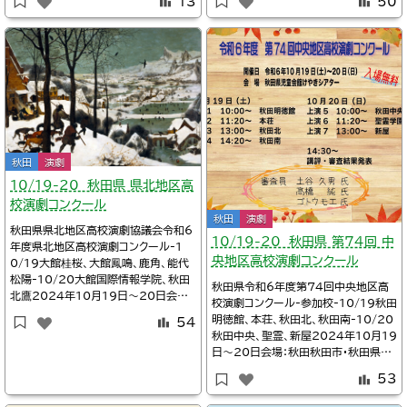
13
50
報】「猫の恋、昴は天にのぼりつめ」おか
詳細Twitter/秋田県高等学校文化連
げさまで、🐱11月9日（土）18:30〜→
盟@akitakoubunrenあきた芸術劇
SOLDOUT😺11月10日（日）13:0
場ミルハス/第32回秋田県高等学校総
0〜→SOLDOUTとなりました…！あ
合文化祭総合開会式秋田県高等学校文
りがとうござ
化連盟/第32回秋田県高等学校
秋田
演劇
10/19-20 秋田県 県北地区高
校演劇コンクール
秋田
演劇
秋田県県北地区高校演劇協議会令和6
10/19-20 秋田県 第74回 中
年度県北地区高校演劇コンクール-1
央地区高校演劇コンクール
0/19大館桂桜、大館鳳鳴、鹿角、能代
松陽-10/20大館国際情報学院、秋田
秋田県令和6年度第74回中央地区高
北鷹2024年10月19日～20日会場：
校演劇コンクール-参加校-10/19秋田
秋田北秋田・北秋田市文化会館ファル
明徳館、本荘、秋田北、秋田南-10/20
54
コン詳細Twitter/大館鳳鳴高校演劇
秋田中央、聖霊、新屋2024年10月19
部@HomeiDramaTwitter/@wed
日～20日会場：秋田秋田市・秋田県児
nov14※タイムテーブル、上演作品1
童会館けやきシアター開演両日とも1
0:00秋田大館桂桜高校演劇部『君の
53
0:00詳細Twitter/秋田県中央地区
隣には』生徒創作@K
高校演劇協議会@ch_drama2023