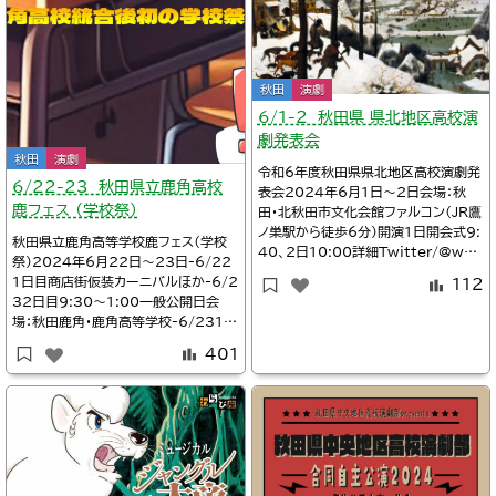
秋田
演劇
6/1-2 秋田県 県北地区高校演
劇発表会
秋田
演劇
令和6年度秋田県県北地区高校演劇発
6/22-23 秋田県立鹿角高校
表会2024年6月1日～2日会場：秋
鹿フェス （学校祭）
田・北秋田市文化会館ファルコン（JR鷹
ノ巣駅から徒歩6分）開演1日開会式9:
秋田県立鹿角高等学校鹿フェス（学校
40、2日10:00詳細Twitter/@wed
祭）2024年6月22日～23日-6/22
nov1410:00秋田秋田北鷹高校演劇
1日目商店街仮装カーニバルほか-6/2
112
部『群青デイズ』作：ササキタツオ既成1
32日目9:30～1:00一般公開日会
1:20秋田能代高校演劇部『デンジャー
場：秋田鹿角・鹿角高等学校-6/2310:
アニメーション！〜C70の由来〜』作：
00鹿角高校演劇部文化祭公演『白雪
maokaya既成12:50秋田大館鳳鳴
401
姫』詳細秋田県立鹿角高等学校ホーム
高校演劇部『
ページ＞令和6年度学校祭（鹿フェス）
紹介動画鹿角きりたんぽFM/学校祭
「鹿フェス」仮装イベントなど鹿角高校T
witter/@wednov1