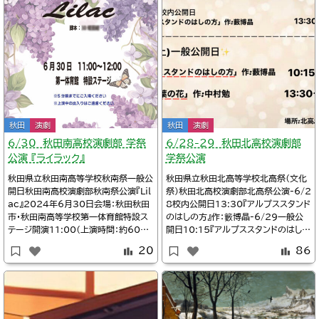
演劇部@kita
秋田
演劇
秋田
演劇
6/30 秋田南高校演劇部 学祭
6/28-29 秋田北高校演劇部
公演 『ライラック』
学祭公演
秋田県立秋田南高等学校秋南祭一般公
秋田県立秋田北高等学校北高祭（文化
開日秋田南高校演劇部秋南祭公演『Lil
祭）秋田北高校演劇部北高祭公演-6/2
ac』2024年6月30日会場：秋田秋田
8校内公開日13:30『アルプススタンド
市・秋田南高等学校第一体育館特設ス
のはしの方』作：籔博晶-6/29一般公
テージ開演11:00（上演時間：約60分）
開日10:15『アルプススタンドのはしの
一般公開あり詳細Twitter/@minam
方』作：籔博晶-6/29一般公開日13:3
20
86
i_ritz秋田南高等学校/5年ぶりの一般
0『歌は言葉の花』作：中村勉2024年6
公開！秋南祭の準備を進めています。
月28日～29日会場：秋田・秋田北高等
関連Twitter/秋田南高校演劇部@na
学校2階学習室入場無料6/29は一般
nko_engeki秋南祭一般公開日です。
公開あり詳細Twitter/秋田北高校演
11:0
劇部@kita