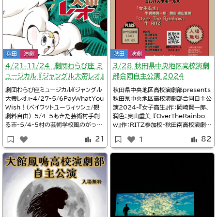
秋田
演劇
秋田
演劇
4/21-11/24 劇団わらび座 ミ
3/28 秋田県中央地区高校演劇
ュージカル 『ジャングル大帝レオ』
部合同自主公演 2024
劇団わらび座ミュージカル『ジャングル
秋田県中央地区高校演劇部presents
大帝レオ』-4/27-5/6PayWhatYou
秋田県中央地区高校演劇部合同自主公
Wish！（ペイワットユーウィッシュ/観
演2024-『女子高生』作：岡崎賢一郎、
劇料自由）-5/4-5あきた芸術村手創
潤色：奥山重美-『OverTheRainbo
る市-5/4-5村の芸術学校風のがっこ
w』作：RITZ参加校-秋田南高校演劇部
う/さとやま体験2024年4月21日～
@nanko_engeki-秋田北高校演劇部
21
82
1
11月24日会場：秋田・あきた芸術村わ
@kitako_engekibu-新屋高校演劇
らび劇場料金：Web割一般￥4500、
部-本荘高校演劇部-秋田中央高校演劇
小～大学生￥2250ほか詳細劇団わら
部-秋田明徳館高校演劇部2024年3
び座/ミュージカルジャングル大帝レオ
月28日会場：秋田・あきた芸術劇場ミ
Twitter
ルハ