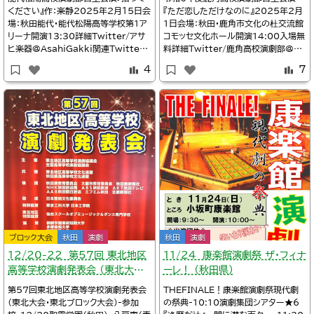
ください』作：楽静2025年2月１5日会
『ただ恋しただけなのに』2025年2月
場：秋田能代・能代松陽高等学校第1ア
1日会場：秋田・鹿角市文化の杜交流館
リーナ開演13:30詳細Twitter/アサ
コモッセ文化ホール開演14:00入場無
ヒ楽器@AsahiGakki関連Twitter/
料詳細Twitter/鹿角高校演劇部@ka
能代松陽高校演劇部@shoyo_engek
zunodramaclub【お知らせ】2月1日
4
7
i能代松陽高校演劇部さん自主公演の
(土)、鹿角市文化の杜交流館コモッセ
ポスター届きました！pic.twitter.c
にて自主公演を行います！県大会で創
om/fBpWzSaz7q—アサヒ楽器(@
作脚本賞を頂いた作品で、感動できる
AsahiGakki)
内容にです🥹ぜひお越しください✨pi
c.twitter.com/
ブロック大会
秋田
演劇
秋田
演劇
１2/20-22 第57回 東北地区
11/24 康楽館演劇祭 ザ・フィナ
高等学校演劇発表会 （東北大会・
ーレ！ （秋田県）
秋田開催）
第57回東北地区高等学校演劇発表会
THEFINALE！康楽館演劇祭現代劇
（東北大会・東北ブロック大会）-参加
の祭典-10:10演劇集団シアター★6