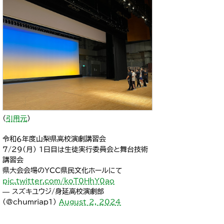
（
引用元
）
令和６年度山梨県高校演劇講習会
7/29(月) 1日目は生徒実行委員会と舞台技術
講習会
県大会会場のYCC県民文化ホールにて
pic.twitter.com/koT0HhY0ao
— スズキユウジ/身延高校演劇部
(@chumriap1)
August 2, 2024