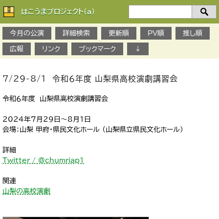
はこうまプロジェクト(a)
検
索：
今月の公演
詳細検索
更新順
PV順
推し順
広報
リンク
ブックマーク
↓
7/29-8/1 令和６年度 山梨県高校演劇講習会
令和６年度 山梨県高校演劇講習会
2024年7月29日～8月1日
会場：山梨 甲府・県民文化ホール （山梨県立県民文化ホール）
詳細
Twitter / @chumriap1
関連
山梨の高校演劇