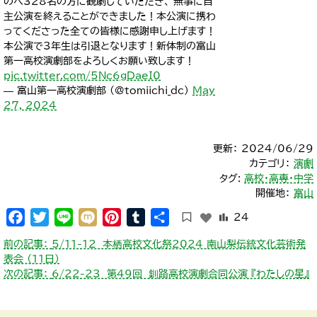
のべ328名の方に観劇していただき、 無事に自
主公演を終えることができました！本公演に携わ
ってくださった全ての皆様に感謝申し上げます！
本公演で3年生は引退となります！新体制の富山
第一高校演劇部をよろしくお願い致します！
pic.twitter.com/5Nc6gDaeI0
— 富山第一高校演劇部 (@tomiichi_dc)
May
27, 2024
更新： 2024/06/29
カテゴリ：
演劇
タグ:
高校・高専・中学
開催地：
富山
Facebook
Twitter
Line
Mixi
Pinterest
Tumblr
共
24
有
投
前の記事：
5/11-12 本栖高校文化祭2024 南山梨伝統文化芸術発
稿
表会 （11日）
ナ
次の記事：
6/22-23 第49回 釧路高校演劇合同公演 『わたしの星』
ビ
ゲ