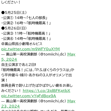
しください！
●5月25日(土)
・公演① 14時～「七人の部長」
・公演② 16時～「航時機最高！」
●5月26日(日)
・公演③ 11時～「航時機最高！」
・公演④ 14時〜「航時機最高！」
@富山県民小劇場オルビス
pic.twitter.com/m9WFY0uXYM
— 富山第一高校演劇部 (@tomiichi_dc)
May
5, 2024
自主公演まであと2日❗️
「航時機最高！」には、「P.S.ぼくらのクラスは」か
ら平井健斗・緑川・あかねの3人がオリメンで出
演！
部員全員で創り上げたばかばかしい劇をお楽し
みください！
https://t.co/3idBFKptbX
pic.twitter.com/yYgFdBox9A
— 富山第一高校演劇部 (@tomiichi_dc)
May
23, 2024