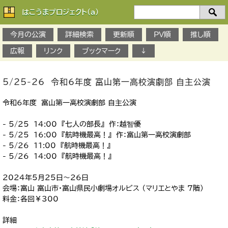
はこうまプロジェクト(a)
検
索：
今月の公演
詳細検索
更新順
PV順
推し順
広報
リンク
ブックマーク
↓
5/25-26 令和6年度 富山第一高校演劇部 自主公演
令和6年度 富山第一高校演劇部 自主公演
- 5/25 14:00 『七人の部長』 作：越智優
- 5/25 16:00 『航時機最高！』 作：富山第一高校演劇部
- 5/26 1１:00 『航時機最高！』
- 5/26 14:00 『航時機最高！』
2024年5月25日～26日
会場：富山 富山市・富山県民小劇場オルビス （マリエとやま 7階）
料金：各回￥300
詳細