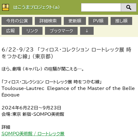
はこうまプロジェクト(a)
検
索：
今月の公演
詳細検索
更新順
PV順
推し順
広報
リンク
ブックマーク
↓
6/22-9/23 「フィロス・コレクション ロートレック展 時
をつかむ線」 （東京都）
ほら、劇場 （キャバレ） の喧騒が聞こえる─。
「フィロス・コレクション ロートレック展 時をつかむ線」
Toulouse-Lautrec Elegance of the Master of the Belle
Époque
2024年6月22日～9月23日
会場：東京 新宿・SOMPO美術館
詳細
SOMPO美術館 / ロートレック展