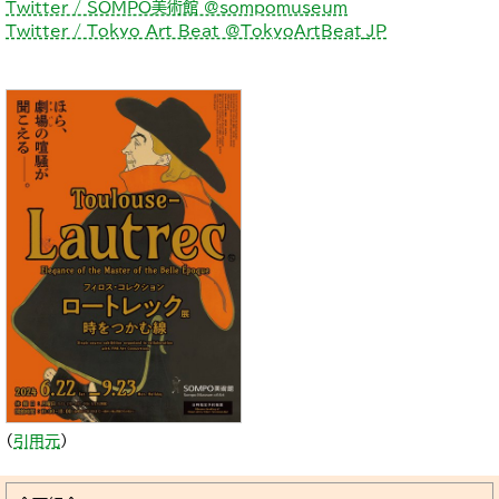
Twitter / SOMPO美術館 @sompomuseum
Twitter / Tokyo Art Beat @TokyoArtBeat_JP
（
引用元
）