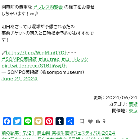
開幕前の貴重な
#プレス内覧会
の様子をお見せ
しちゃいます！👀♪
明日あさっては混雑が予想されるため
事前チケットの購入と日時指定予約がおすすめで
す！
🔗
https://t.co/WiqMIu07Db
……
#SOMPO美術館
#lautrec
#ロートレック
pic.twitter.com/81Bti6wjfh
— SOMPO美術館 (@sompomuseum)
June 21, 2024
更新： 2024/06/24
カテゴリ：
美術
開催地：
東京
Facebook
Twitter
Line
Mixi
Pinterest
Tumblr
共
9
有
投
前の記事：
7/21 岡山県 高校生芸術フェスティバル2024