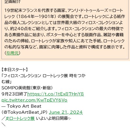
企画紹介
19世紀末フランスを代表する画家、アンリ・ド・トゥールーズ＝ロート
レック (1864年―1901年) の展覧会です。ロートレックによる紙作
品の個人コレクションとしては世界最大級のフィロス・コレクションよ
り、約240点をご紹介します。フィロス・コレクションの最大の特徴で
ある素描作品に始まり、ポスターを中心とする版画作品、雑誌や書籍
のための挿絵、ロートレックが家族や知人にあてた手紙、ロートレック
の私的な写真など、画家に肉薄した作品と資料で構成する展示です。
（
引用元
）
【本日スタート】
「フィロス・コレクション ロートレック展 時をつか
む線」
SOMPO美術館（東京・新宿）
9月23日終了
https://t.co/1tEx87HnY8
pic.twitter.com/KwTpEVY6Vo
— Tokyo Art Beat
(@TokyoArtBeat_JP)
June 21, 2024
／
#ロートレック展
いよいよ明日開幕✨
＼