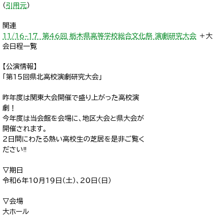
（
引用元
）
関連
１1/16-17 第46回 栃木県高等学校総合文化祭 演劇研究大会
＋大
会日程一覧
【公演情報】
「第15回県北高校演劇研究大会」
昨年度は関東大会開催で盛り上がった高校演
劇！
今年度は当会館を会場に、地区大会と県大会が
開催されます。
2日間にわたる熱い高校生の芝居を是非ご覧く
ださい‼️
▽期日
令和6年10月19日(土)、20日(日)
▽会場
大ホール