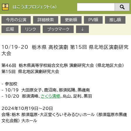
はこうまプロジェクト(a)
検
索：
今月の公演
詳細検索
更新順
PV順
推し順
広報
リンク
ブックマーク
↓
10/19-20 栃木県 高校演劇 第15回 県北地区演劇研究
大会
第46回 栃木県高等学校総合文化祭 演劇研究大会 （県北地区大会）
第15回 県北地区演劇研究大会
- 参加校
- 10/19 大田原女子、鹿沼南、那須拓陽、黒磯南
- 10/20 那須清峰、
さくら清修
、烏山、足利、黒羽
2024年10月19日～20日
会場：栃木 那須塩原・大正堂くろいそみるひぃホール （那須塩原市黒磯
文化会館） 大ホール