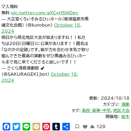
▽入場料
無料
pic.twitter.com/aXCyH5WDev
— 大正堂くろいそみるひぃホール（那須塩原市黒
磯文化会館） (@kurobun)
October 18,
2024
明日から県北地区大会が始まりますね！！私た
ちは20日（日曜日）に公演があります！！題名は
「なのかの足跡」です。皆が力を合わせ本気で取り
組んできた最高の演劇をぜひ黒磯みるひぃホー
ルまで見に来てくださると嬉しいです！！
— さくら清修演劇部 🍆
(@SAKURAGEKI_bot)
October 18,
2024
更新： 2024/10/18
カテゴリ：
演劇
タグ:
高校・高専・中学
,
地区大会
開催地：
栃木
Facebook
Twitter
Line
Mixi
Pinterest
Tumblr
共
128