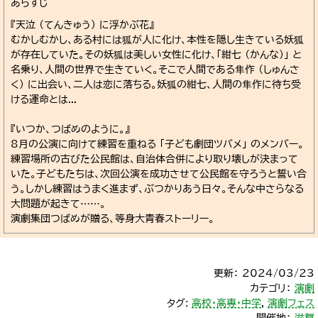
あらすじ
『天泣 （てんきゅう） に浮かぶ花』
むかしむかし、ある村には狐が人に化け、本性を隠し生きている妖狐
が存在していた。その妖狐は美しい女性に化け、「紺七 （かんな）」 と
名乗り、人間の世界で生きていく。そこで人間である隼作 （しゅんさ
く） に出会い、二人は恋に落ちる。妖狐の紺七、人間の隼作に待ち受
ける運命とは...
『いつか、つばめのように。』
8月の公演に向けて練習を重ねる 「子ども劇団ツバメ」 のメンバー。
練習場所の古びた公民館は、自治体合併により取り壊しが決まって
いた。子どもたちは、次回公演を成功させて公民館を守ろうと誓い合
う。しかし練習はうまく進まず、ぶつかりあう日々。そんな中さらなる
大問題が起きて……。
演劇集団つばめが贈る、等身大青春ストーリー。
更新： 2024/03/23
カテゴリ：
演劇
タグ:
高校・高専・中学
,
演劇フェス