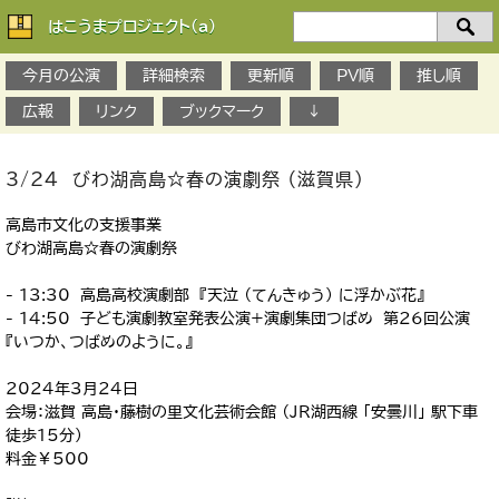
はこうまプロジェクト(a)
検
索：
今月の公演
詳細検索
更新順
PV順
推し順
広報
リンク
ブックマーク
↓
3/24 びわ湖高島☆春の演劇祭 （滋賀県）
高島市文化の支援事業
びわ湖高島☆春の演劇祭
- 13:30 高島高校演劇部 『天泣 （てんきゅう） に浮かぶ花』
- 14:50 子ども演劇教室発表公演+演劇集団つばめ 第26回公演
『いつか、つばめのように。』
2024年3月24日
会場：滋賀 高島・藤樹の里文化芸術会館 （JR湖西線 「安曇川」 駅下車
徒歩15分）
料金￥500