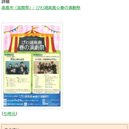
詳細
高島市 （滋賀県） / びわ湖高島☆春の演劇祭
（
引用元
）