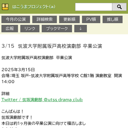
はこうまプロジェクト(a)
検
索：
今月の公演
詳細検索
更新順
PV順
推し順
広報
リンク
ブックマーク
↓
3/15 筑波大学附属坂戸高校演劇部 卒業公演
筑波大学附属坂戸高校演劇部 卒業公演
2025年3月15日
会場：埼玉 坂戸・筑波大学附属坂戸高等学校 C館1階 演劇教室 開演
14:00
詳細
Twitter / 筑坂演劇部 @utss_drama_club
こんばんは！
筑坂演劇部です！
本日は約1ヶ月後の卒業公演に向けて稽古しまし