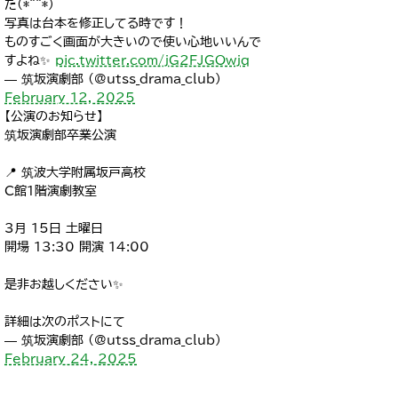
た(*^^*)
写真は台本を修正してる時です！
ものすごく画面が大きいので使い心地いいんで
すよね✨
pic.twitter.com/jG2FJGOwjq
— 筑坂演劇部 (@utss_drama_club)
February 12, 2025
【公演のお知らせ】
筑坂演劇部卒業公演
📍 筑波大学附属坂戸高校
C館1階演劇教室
3月 15日 土曜日
開場 13:30 開演 14:00
是非お越しください✨
詳細は次のポストにて
— 筑坂演劇部 (@utss_drama_club)
February 24, 2025