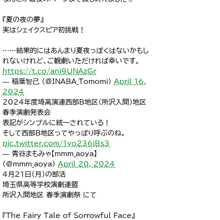
『夏の夜の夢』
実はシェイクスピア初挑戦！
……結果的にはあんまり夏夜っぽくはないかもし
れないけれど、ご観劇いただければ幸いです。
https://t.co/ani9UNAzGr
— 稲葉智己 (@INABA_Tomomi)
April 16,
2024
2024年度埼高演連西部B地区（所沢入間）地区
春季演劇発表会
表記がシンプルに統一されている！
そして西部B地区ってやっぱり呼ぶのね。
pic.twitter.com/1yo236iBs3
— 青谷まもみゃ【mmm_aoya】
(@mmm_aoya)
April 20, 2024
4月21日（月）の部活
埼玉県高等学校演劇連盟
所沢入間地区 春季演劇祭 にて
『The Fairy Tale of Sorrowful Face』