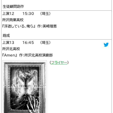
生徒顧問創作
12
15:30
埼玉
所沢商業高校
『浮遊している、俺ら』 作：美崎理恵
既成
13
16:45
埼玉
所沢北高校
『Amen』 作：所沢北高校演劇部
（
フライヤー
）