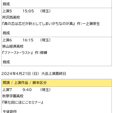
既成
5
15:05
埼玉
所沢西高校
『真の芯は芯だが針としてしまいがちなのが真』 作：一之瀬芽生
既成
6
16:15
埼玉
狭山経済高校
『ファースト・ラスト』 作：修練
既成
2024年4月21日 （日） 大会上演最終日
区分
7
9:40
埼玉
秋草学園高校
『第七回にほにこセミナー』
生徒創作