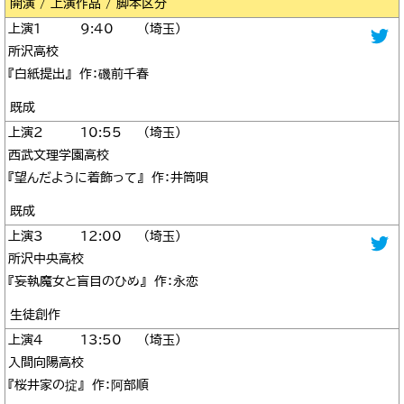
区分
1
9:40
埼玉
所沢高校
『白紙提出』 作：磯前千春
既成
2
10:55
埼玉
西武文理学園高校
『望んだように着飾って』 作：井筒唄
既成
3
12:00
埼玉
所沢中央高校
『妄執魔女と盲目のひめ』 作：永恋
生徒創作
4
13:50
埼玉
入間向陽高校
『桜井家の掟』 作：阿部順