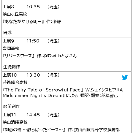
8
10:35
埼玉
狭山ヶ丘高校
『あなたがかける明日』 作：楽静
既成
9
11:50
埼玉
豊岡高校
『リバースワーズ』 作：ねむwithとよえん
生徒創作
10
13:30
埼玉
芸術総合高校
『The Fairy Tale of Sorrowful Face』 W.シェイクスピア 『A
Midsummer Night's Dream』 による 翻訳・翻案：稲葉智己
顧問創作
11
14:45
埼玉
狭山清陵高校
『知恵の輪 ～散らばったピース～』 作：狭山西陵高等学校演劇部