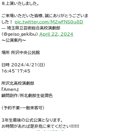
を上演いたしました。
ご来場いただいた皆様、誠にありがとうございま
した！
pic.twitter.com/M2wFNS0u8D
— 埼玉県立芸術総合高校演劇部
(@geiso_gekibu)
April 22, 2024
〜公演案内〜
場所 所沢中央公民館
日時 2024/4/21(日)
16:45~17:45
所沢北高校演劇部
『Amen』
顧問創作/所北劇部生徒潤色
(予約不要・一般来客可)
3年生最後の公式公演となります。
お時間があれば是非見に来てください!!!!!!