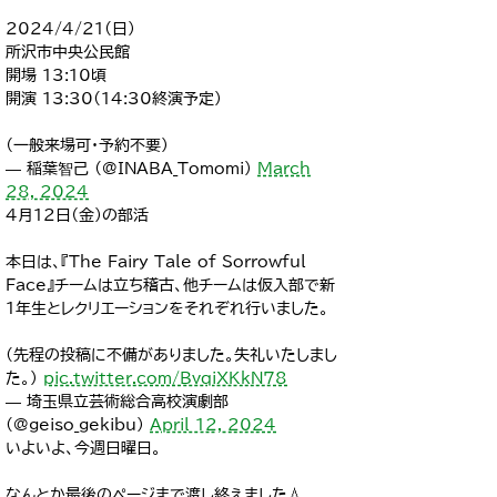
2024/4/21(日)
所沢市中央公民館
開場 13:10頃
開演 13:30(14:30終演予定)
（一般来場可・予約不要）
— 稲葉智己 (@INABA_Tomomi)
March
28, 2024
4月12日（金）の部活
本日は、『The Fairy Tale of Sorrowful
Face』チームは立ち稽古、他チームは仮入部で新
1年生とレクリエーションをそれぞれ行いました。
(先程の投稿に不備がありました。失礼いたしまし
た。)
pic.twitter.com/BvqiXKkN78
— 埼玉県立芸術総合高校演劇部
(@geiso_gekibu)
April 12, 2024
いよいよ、今週日曜日。
なんとか最後のページまで渡し終えました💧