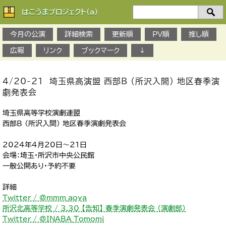
はこうまプロジェクト(a)
検
索：
今月の公演
詳細検索
更新順
PV順
推し順
広報
リンク
ブックマーク
↓
4/20-21 埼玉県高演盟 西部B （所沢入間） 地区春季演
劇発表会
埼玉県高等学校演劇連盟
西部B （所沢入間） 地区春季演劇発表会
2024年4月20日～21日
会場：埼玉・所沢市中央公民館
一般公開あり・予約不要
詳細
Twitter / @mmm_aoya
所沢北高等学校 / 3.30 【告知】 春季演劇発表会 （演劇部）
Twitter / @INABA_Tomomi