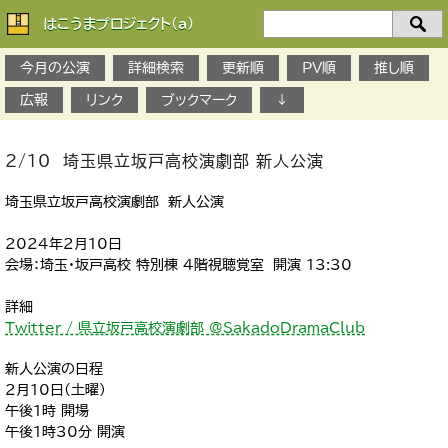
はこうまプロジェクト(a)
検
索：
今月の公演
詳細検索
更新順
PV順
推し順
広報
リンク
ブックマーク
↓
2/10 埼玉県立坂戸高校演劇部 新人公演
埼玉県立坂戸高校演劇部 新人公演
2024年2月10日
会場：埼玉・坂戸高校 特別棟 4階視聴覚室 開演 13:30
詳細
Twitter / 県立坂戸高校演劇部 @SakadoDramaClub
新人公演の日程
2月10日(土曜)
午後１時 開場
午後１時30分 開演