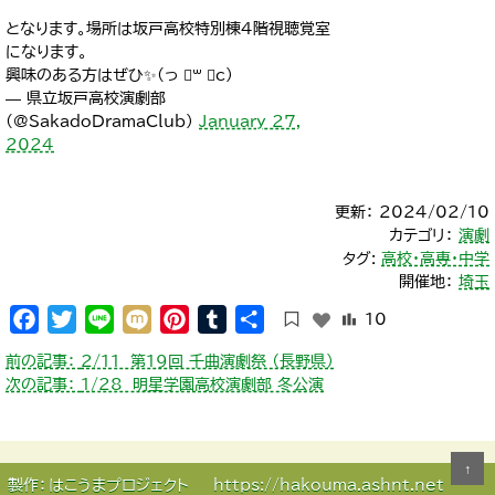
となります。場所は坂戸高校特別棟4階視聴覚室
になります。
興味のある方はぜひ✨(っ ॑꒳ ॑c)
— 県立坂戸高校演劇部
(@SakadoDramaClub)
January 27,
2024
更新： 2024/02/10
カテゴリ：
演劇
タグ:
高校・高専・中学
開催地：
埼玉
Facebook
Twitter
Line
Mixi
Pinterest
Tumblr
共
10
有
投
前の記事：
2/11 第19回 千曲演劇祭 （長野県）
稿
次の記事：
1/28 明星学園高校演劇部 冬公演
ナ
ビ
ゲ
↑
ー
製作：
はこうまプロジェクト
https://hakouma.ashnt.net