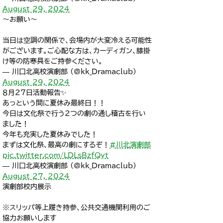
August 29, 2024
～お願い～
当日は空調の関係で、会場内が大変冷える可能性
がございます。ご心配な方は、カーディガン、膝掛
け等の防寒具をご持参ください。
— 川口北高校演劇部 (@kk_Dramaclub)
August 29, 2024
８月２７日活動報告✨
あっという間に夏休み最終日！！
今日は文化祭で行う２つの劇の通し稽古を行い
ました！
今年も充実した夏休みでした！
まずは文化祭、最高の劇にするぞ！
#川北演劇部
pic.twitter.com/LDLsBzfQyt
— 川口北高校演劇部 (@kk_Dramaclub)
August 27, 2024
演劇部校内展示
※スリッパ等上履き持参、公共交通機関利用のご
協力お願いします