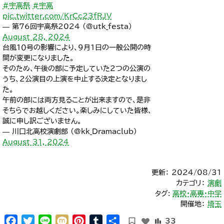
#宇高祭
#宇高
pic.twitter.com/KrCc23fRJV
— 第76回宇高祭2024 (@utk_festa)
August 28, 2024
台風１０号の影響により、９月１日の一般公開の時
間が変更になりました。
そのため、午後の部に予定していた２つの公演の
うち、２公演目の上演を中止する決定となりまし
た。
午前の部には両方見ることが出来ますので、是非
そちらでお越しください。楽しみにしていた皆様、
誠に申し訳ございません。
— 川口北高校演劇部 (@kk_Dramaclub)
August 31, 2024
更新： 2024/08/31
カテゴリ：
演劇
タグ:
高校・高専・中学
開催地：
埼玉
Facebook
Twitter
Line
Mixi
Pinterest
Tumblr
共
33