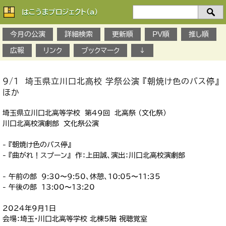
はこうまプロジェクト(a)
検
索：
今月の公演
詳細検索
更新順
PV順
推し順
広報
リンク
ブックマーク
↓
9/1 埼玉県立川口北高校 学祭公演 『朝焼け色のバス停』
ほか
埼玉県立川口北高等学校 第49回 北高祭 （文化祭）
川口北高校演劇部 文化祭公演
- 『朝焼け色のバス停』
- 『曲がれ！スプーン』 作：上田誠、演出：川口北高校演劇部
- 午前の部 9:30〜9:50、休憩、10:05〜11:35
- 午後の部 13:00〜13:20
2024年９月１日
会場：埼玉・川口北高等学校 北棟5階 視聴覚室