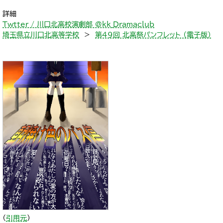
詳細
Twtter / 川口北高校演劇部 @kk_Dramaclub
埼玉県立川口北高等学校
＞
第49回 北高祭パンフレット （電子版）
（
引用元
）