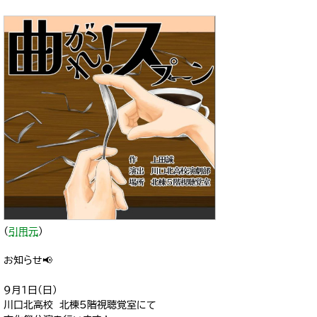
（
引用元
）
お知らせ📢
９月１日(日)
川口北高校 北棟5階視聴覚室にて