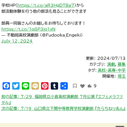
学校HP(
https://t.co/aR3HgDTBa7
)から
部活動体験を行う他の部活も見ることができます
部員一同皆さんのお越しをお待ちしております！
https://t.co/1q8P3io1xN
— 不動岡高校演劇部 (@Fudooka_Engeki)
July 12, 2024
更新： 2024/07/13
カテゴリ：
演劇
,
募集
タグ:
高校・高専・中学
開催地：
埼玉
Facebook
Twitter
Line
Mixi
Pinterest
Tumblr
共
9
有
投
前の記事：
7/29 福岡県立小倉高校演劇部 7月公演 『エフェメラファ
稿
タル』
ナ
次の記事：
7/19 山口県立下関中等教育学校演劇部 『たらちねりあん』
ビ
ゲ
ー