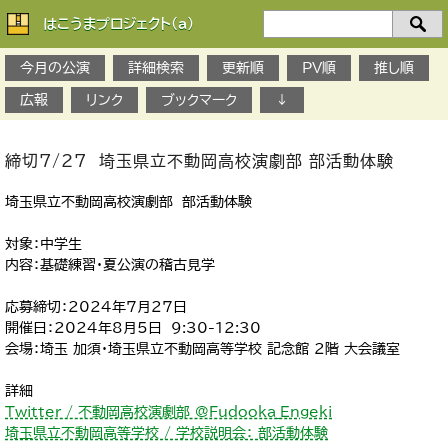
はこうまプロジェクト(a)
検
索：
今月の公演
詳細検索
更新順
PV順
推し順
広報
リンク
ブックマーク
↓
締切7/27 埼玉県立不動岡高校演劇部 部活動体験
埼玉県立不動岡高校演劇部 部活動体験
対象：中学生
内容：基礎練習・夏公演の稽古見学
応募締切：2024年7月27日
開催日：2024年8月5日 9:30-12:30
会場：埼玉 加須・埼玉県立不動岡高等学校 記念館 2階 大会議室
詳細
Twitter / 不動岡高校演劇部 @Fudooka_Engeki
埼玉県立不動岡高等学校 / 学校説明会： 部活動体験