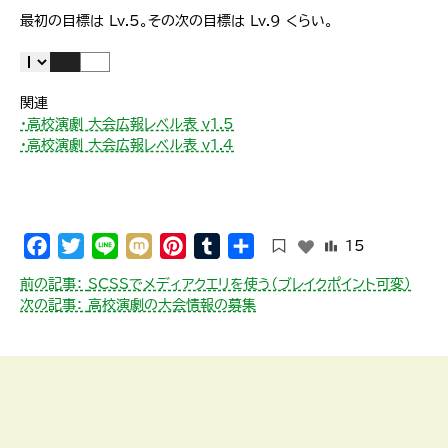
最初の目標は Lv.5。その次の目標は Lv.9 くらい。
関連
・高校演劇 大会広報レベル表 v1.5
・高校演劇 大会広報レベル表 v1.4
Facebook
Twitter
Line
Mixi
Pinterest
Tumblr
共
15
有
投
前の記事：
SCSSでメディアクエリを使う（ブレイクポイント可変）
稿
次の記事：
高校演劇の大会情報の募集
ナ
ビ
ゲ
ー
シ
ョ