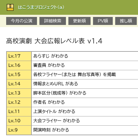
はこうまプロジェクト(a)
今月の公演
詳細検索
更新順
PV順
推し順
高校演劇 大会広報レベル表 v1.4
Lv.17
あらすじ がわかる
Lv.16
審査員 がわかる
Lv.15
各校フライヤー（または 舞台写真等） を掲載
Lv.14
情報まとめURL がある
Lv.13
脚本区分（既成等） がわかる
Lv.12
作者名 がわかる
Lv.11
上演タイトル がわかる
Lv.10
大会フライヤー がわかる
Lv.9
開演時刻 がわかる