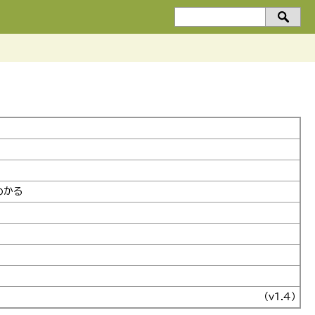
検
索：
わかる
（v1.4）