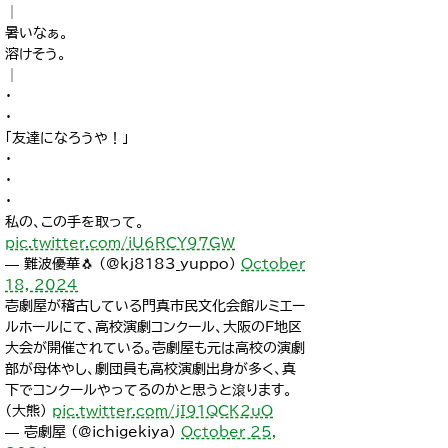
│
暑いなぁ。
溶けそう。
│
・
・
「友達になろうや！」
・
・
・
私の、この手を取って。
pic.twitter.com/iU6RCY97GW
— 難波優華🐧 (@kj8183_yuppo)
October
18, 2024
壱劇屋が稽古している門真市民文化会館ルミエー
ルホールにて、高校演劇コンクール、大阪のF地区
大会が開催されている。壱劇屋も元は高校の演劇
部が母体やし、劇団員も高校演劇出身が多く、真
下でコンクールやってるのかと思うと滾ります。
（大熊）
pic.twitter.com/jI91QCK2uO
— 壱劇屋 (@ichigekiya)
October 25,