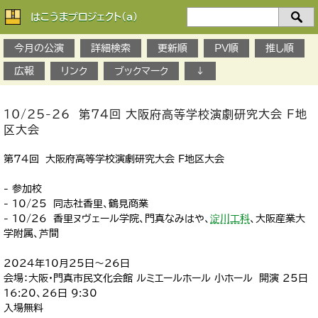
はこうまプロジェクト(a)
検
索：
今月の公演
詳細検索
更新順
PV順
推し順
広報
リンク
ブックマーク
↓
10/25-26 第74回 大阪府高等学校演劇研究大会 F地
区大会
第74回 大阪府高等学校演劇研究大会 F地区大会
- 参加校
- 10/25 同志社香里、鶴見商業
- 10/26 香里ヌヴェール学院、門真なみはや、
淀川工科
、大阪産業大
学附属、芦間
2024年10月25日～26日
会場：大阪・門真市民文化会館 ルミエールホール 小ホール 開演 25日
16:20、26日 ９:30
入場無料