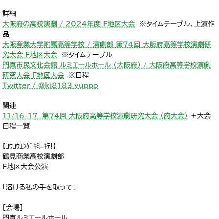
詳細
大阪府の高校演劇 / 2024年度 F地区大会
※タイムテーブル、上演作
品
大阪産業大学附属高等学校 / 演劇部 第74回 大阪府高等学校演劇研
究大会 F地区大会
※タイムテーブル
門真市民文化会館 ルミエールホール （大阪府） / 大阪府高等学校演劇
研究大会 F地区大会
※日程
Twitter / @kj8183_yuppo
関連
11/16-17 第７4回 大阪府高等学校演劇研究大会 （府大会）
＋大会
日程一覧
【ｺｳｺｳｴﾝｹﾞｷﾐﾆｷﾃ!】
鶴見商業高校演劇部
F地区大会公演
「溶ける私の手を取って」
[会場]
門真ルミエールホール