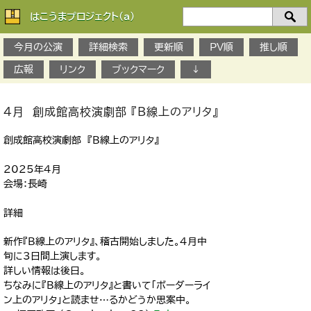
はこうまプロジェクト(a)
検
索：
今月の公演
詳細検索
更新順
PV順
推し順
広報
リンク
ブックマーク
↓
4月 創成館高校演劇部 『B線上のアリタ』
創成館高校演劇部 『B線上のアリタ』
2025年4月
会場：長崎
詳細
新作『B線上のアリタ』、稽古開始しました。4月中
旬に3日間上演します。
詳しい情報は後日。
ちなみに『B線上のアリタ』と書いて「ボーダーライ
ン上のアリタ」と読ませ…るかどうか思案中。