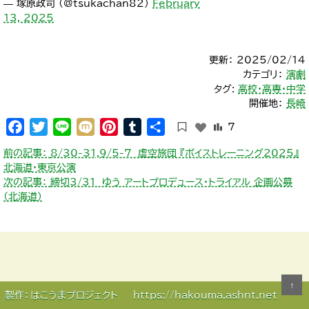
— 塚原政司 (@tsukachan82)
February
13, 2025
更新： 2025/02/14
カテゴリ：
演劇
タグ:
高校・高専・中学
開催地：
長崎
Facebook
Twitter
Line
Mixi
Pinterest
Tumblr
共
7
有
投
前の記事：
8/30-31,9/5-7 虚空旅団 『ボイストレーニング2025』
稿
北海道・東京公演
ナ
次の記事：
締切3/31 ゆう アートプロデュース・トライアル 企画公募
ビ
（北海道）
ゲ
ー
シ
ョ
ン
↑
製作：
はこうまプロジェクト
https://hakouma.ashnt.net