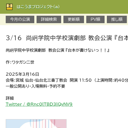
はこうまプロジェクト(a)
今月の公演
詳細検索
更新順
PV順
推し順
3/16 尚絅学院中学校演劇部 教会公演 『台
尚絅学院中学校演劇部 教会公演 『台本が書けないっ！！』
作：ワタガシ二世
2025年3月16日
会場：宮城 仙台・仙台北三番丁教会 開演 11:50 （上演時間：約40分）
一般公開あり・入場無料・予約不要
詳細
Twitter / @Rnc0lTBD3lQvNV9