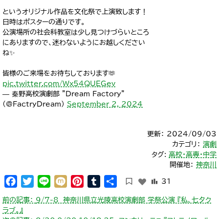
というオリジナル作品を文化祭で上演致します！
日時はポスターの通りです。
公演場所の社会科教室は少し見つけづらいところ
にありますので、迷わないようにお越しください
ね✨
皆様のご来場をお待ちしております🫶
pic.twitter.com/Wx54QUEGev
— 秦野高校演劇部 "Dream Factory"
(@FactryDream)
September 2, 2024
更新： 2024/09/03
カテゴリ：
演劇
タグ:
高校・高専・中学
開催地：
神奈川
Facebook
Twitter
Line
Mixi
Pinterest
Tumblr
共
31
有
投
前の記事：
9/7-8 神奈川県立光陵高校演劇部 学祭公演 『私、七夕ク
稿
ラブ。』