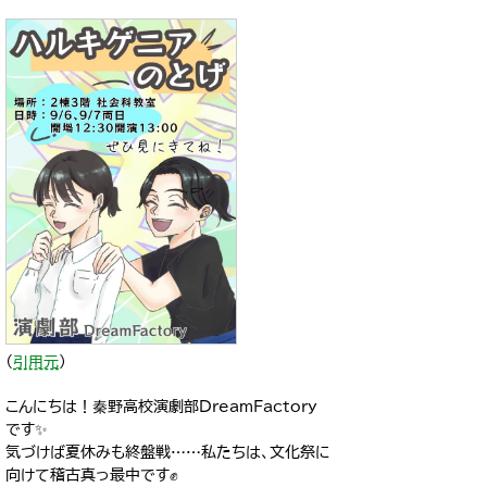
（
引用元
）
こんにちは！秦野高校演劇部DreamFactory
です✨️
気づけば夏休みも終盤戦……私たちは、文化祭に
向けて稽古真っ最中です✊