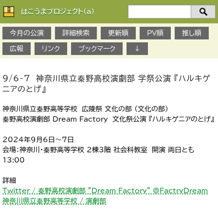
はこうまプロジェクト(a)
検
索：
今月の公演
詳細検索
更新順
PV順
推し順
広報
リンク
ブックマーク
↓
9/6-7 神奈川県立秦野高校演劇部 学祭公演 『ハルキゲ
ニアのとげ』
神奈川県立秦野高等学校 広陵祭 文化の部 （文化の部）
秦野高校演劇部 Dream Factory 文化祭公演 『ハルキゲニアのとげ』
2024年9月6日～7日
会場：神奈川・秦野高等学校 2棟3階 社会科教室 開演 両日とも
13:00
詳細
Twitter / 秦野高校演劇部 "Dream Factory" @FactryDream
神奈川県立秦野高等学校 / 演劇部