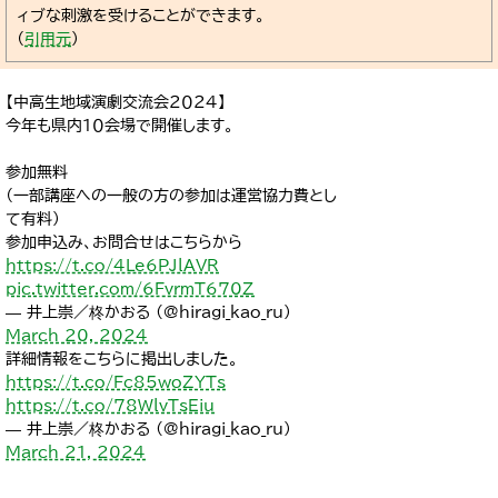
ィブな刺激を受けることができます。
（
引用元
）
【中高生地域演劇交流会２０２４】
今年も県内１０会場で開催します。
参加無料
（一部講座への一般の方の参加は運営協力費とし
て有料）
参加申込み、お問合せはこちらから
https://t.co/4Le6PJlAVR
pic.twitter.com/6FvrmT670Z
— 井上崇／柊かおる (@hiragi_kao_ru)
March 20, 2024
詳細情報をこちらに掲出しました。
https://t.co/Fc85woZYTs
https://t.co/78WlvTsEiu
— 井上崇／柊かおる (@hiragi_kao_ru)
March 21, 2024