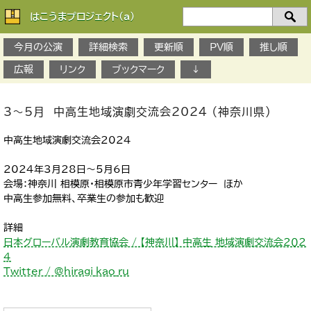
はこうまプロジェクト(a)
検
索：
今月の公演
詳細検索
更新順
PV順
推し順
広報
リンク
ブックマーク
↓
3～5月 中高生地域演劇交流会2024 （神奈川県）
中高生地域演劇交流会2024
2024年3月28日～5月6日
会場：神奈川 相模原・相模原市青少年学習センター ほか
中高生参加無料、卒業生の参加も歓迎
詳細
日本グローバル演劇教育協会 / 【神奈川】 中高生 地域演劇交流会２０２
４
Twitter / @hiragi_kao_ru