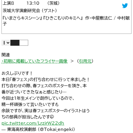
8
13:10
茨城
茨城大学演劇研究会 （ゲスト）
『いまさらキスシーン』 『ひきこもりのキミへ』 作・中屋敷法仁 / 中村敏
子
関連
・初期に掲載していたフライヤー画像
＞ （
引用元
）
お久しぶりです！
本日「春フェス」の打ち合わせに行って来ました！
打ち合わせの際、春フェスのポスターを頂き、本
番が近づいてきたなぁと感じたり…
今回は1年生メインで創作しているので、
精一杯頑張って貰いたいです💪
余談ですが、実は春フェスポスターのイラストはう
ちの部員が担当したんです🤭
pic.twitter.com/LrzirW22dh
— 東海高校演劇部 (@Tokai_engeki)