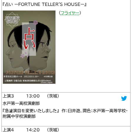
『占い ーFORTUNE TELLER'S HOUSEー』
（
フライヤー
）
3
13:00
茨城
水戸第一高校演劇部
『急遽演目を変更いたしました』 作：臼井遊、潤色：水戸第一高等学校・
附属中学校演劇部
4
14:20
茨城