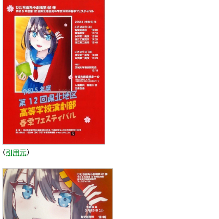
（
引用元
）