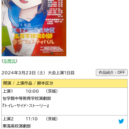
（
引用元
）
作品紹介：OFF
2024年3月23日 （土） 大会上演1日目
区分
1
10:00
茨城
智学館中等教育学校演劇部
『トイレ・サイド・ストーリー』
2
11:10
茨城
東海高校演劇部