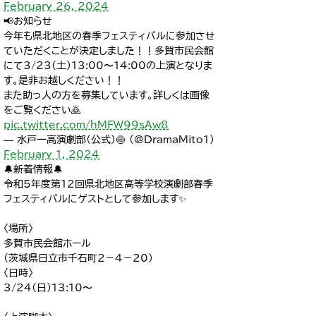
February 26, 2024
📢お知らせ
今年も県北地区の春季フェスティバルに参加させ
ていただくことが決定しました！！多賀市民会館
にて3/23(土)13:00〜14:00の上演となりま
す。是非お越しください！！
また助っ人の方を募集しています。詳しくは画像
をご覧ください🙇
pic.twitter.com/hMFW99sAw8
— 水戸一高演劇部（公式）🍥 (@DramaMito1)
February 1, 2024
🔔新着情報🔔
令和5年度第12回県北地区高等学校演劇部春季
フェスティバルにゲストとして参加します✨
〈場所〉
多賀市民会館ホール
（茨城県日立市千石町2－4－20）
〈日時〉
3/24(日)13:10〜