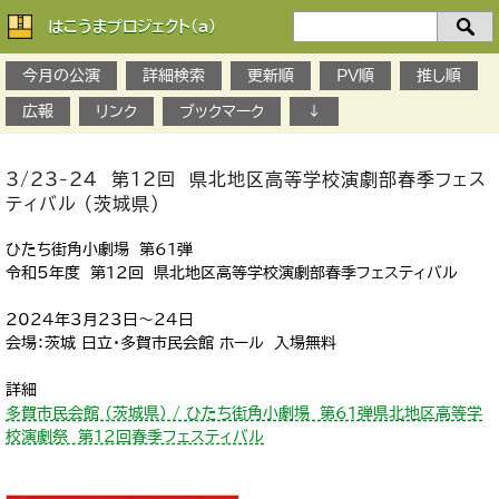
はこうまプロジェクト(a)
検
索：
今月の公演
詳細検索
更新順
PV順
推し順
広報
リンク
ブックマーク
↓
3/23-24 第12回 県北地区高等学校演劇部春季フェス
ティバル （茨城県）
ひたち街角小劇場 第61弾
令和5年度 第12回 県北地区高等学校演劇部春季フェスティバル
2024年3月23日～24日
会場：茨城 日立・多賀市民会館 ホール 入場無料
詳細
多賀市民会館 （茨城県） / ひたち街角小劇場 第61弾県北地区高等学
校演劇祭 第12回春季フェスティバル