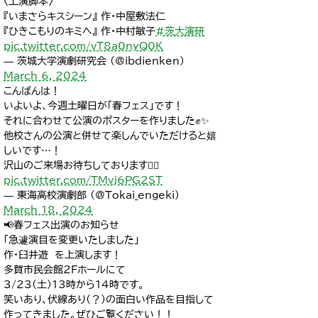
〈上演脚本〉
『いまさらキスシーン』 作・中屋敷法仁
『ひきこもりのキミへ』 作・中村敏子
#茨大演研
pic.twitter.com/vT8a0nyQ0K
— 茨城大学演劇研究会 (@ibdienken)
March 6, 2024
こんばんは！
いよいよ、今週土曜日が「春フェス」です！
それに合わせて公演のポスターを作りました✊✨
他校さんの公演と併せて楽しんでいただけると嬉
しいです…！
沢山のご来場お待ちしております🙇‍♂️
pic.twitter.com/TMvj6PG2ST
— 東海高校演劇部 (@Tokai_engeki)
March 18, 2024
📢春フェス出演のお知らせ
「急遽演目を変更いたしました」
作・臼井遊 を上演します！
多賀市民会館2Fホールにて
3/23(土)13時から14時です。
笑いあり、伏線あり(？)の面白い作品を目指して
作ってきました。ぜひご覧ください！！