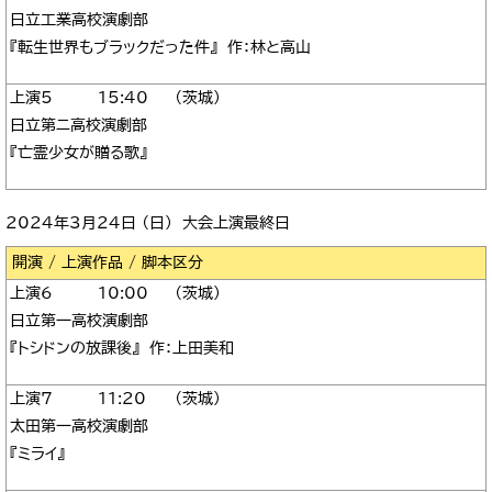
日立工業高校演劇部
『転生世界もブラックだった件』 作：林と高山
5
15:40
茨城
日立第ニ高校演劇部
『亡霊少女が贈る歌』
2024年3月24日 （日） 大会上演最終日
区分
6
10:00
茨城
日立第一高校演劇部
『トシドンの放課後』 作：上田美和
7
11:20
茨城
太田第一高校演劇部
『ミライ』