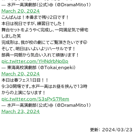
— 水戸一高演劇部（公式）🍥 (@DramaMito1)
March 20, 2024
こんばんは！本番まで残り2日です！
本日は祝日ですが、練習日でした！
舞台セットをようやく完成し、一同満足気で帰宅
しました笑
完成形は、我が校の劇にてご覧頂きたいです🤭
そして、明日はいよいよリハーサルです！
部員一同朝から気合い入れて頑張ります！
pic.twitter.com/YHNdrbNp8p
— 東海高校演劇部 (@Tokai_engeki)
March 20, 2024
本日は春フェス1日目！！
9:30開場です。水戸一高はお昼を挟んで13時
からの上演になります！
pic.twitter.com/S3sPyS7Rem
— 水戸一高演劇部（公式）🍥 (@DramaMito1)
March 23, 2024
更新： 2024/03/23