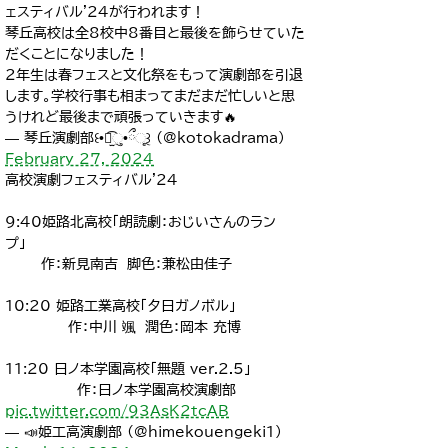
ェスティバル'24が行われます！
琴丘高校は全8校中8番目と最後を飾らせていた
だくことになりました！
2年生は春フェスと文化祭をもって演劇部を引退
します。学校行事も相まってまだまだ忙しいと思
うけれど最後まで頑張っていきます🔥
— 琴丘演劇部꒰•ི̫͡ુ•ྀૂ꒱ (@kotokadrama)
February 27, 2024
高校演劇フェスティバル'24
9:40姫路北高校「朗読劇：おじいさんのラン
プ」
作：新見南吉 脚色：兼松由佳子
10:20 姫路工業高校「夕日ガノボル」
作：中川 颯 潤色：岡本 充博
11:20 日ノ本学園高校「無題 ver.2.5」
作：日ノ本学園高校演劇部
pic.twitter.com/93AsK2tcAB
— 📣姫工高演劇部 (@himekouengeki1)