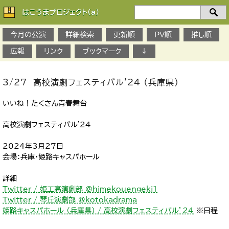
はこうまプロジェクト(a)
検
索：
今月の公演
詳細検索
更新順
PV順
推し順
広報
リンク
ブックマーク
↓
3/27 高校演劇フェスティバル'24 （兵庫県）
いいね！たくさん青春舞台
高校演劇フェスティバル'24
2024年3月27日
会場：兵庫・姫路キャスパホール
詳細
Twitter / 姫工高演劇部 @himekouengeki1
Twitter / 琴丘演劇部 @kotokadrama
姫路キャスパホール （兵庫県） / 高校演劇フェスティバル’24
※日程