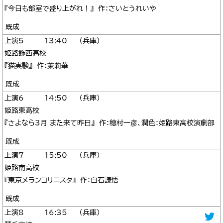
『今日も部室で盛り上がれ！』 作：さいとうれいや
既成
5
13:40
兵庫
姫路飾西高校
『猫実験』 作：茉莉華
既成
6
14:50
兵庫
姫路東高校
『さよなら3月 また来て昨日』 作：穂村一彦、潤色：姫路東高校演劇部
既成
7
15:50
兵庫
姫路南高校
『東京メランコリニスタ』 作：白石謙悟
既成
8
16:35
兵庫