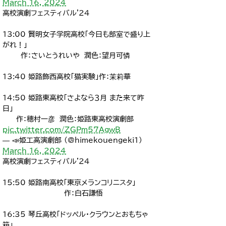
March 16, 2024
高校演劇フェスティバル'24
13:00 賢明女子学院高校「今日も部室で盛り上
がれ！」
作：さいとうれいや 潤色：望月可憐
13:40 姫路飾西高校「猫実験」作：茉莉華
14:50 姫路東高校「さよなら３月 また来て昨
日」
作：穂村一彦 潤色：姫路東高校演劇部
pic.twitter.com/ZGPm57AgwB
— 📣姫工高演劇部 (@himekouengeki1)
March 16, 2024
高校演劇フェスティバル'24
15:50 姫路南高校「東京メランコリニスタ」
作：白石謙悟
16:35 琴丘高校「ドッペル・クラウンとおもちゃ
箱」