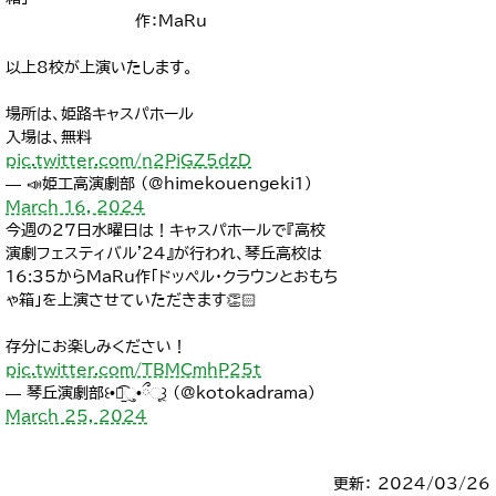
作：MaRu
以上8校が上演いたします。
場所は、姫路キャスパホール
入場は、無料
pic.twitter.com/n2PiGZ5dzD
— 📣姫工高演劇部 (@himekouengeki1)
March 16, 2024
今週の27日水曜日は！キャスパホールで『高校
演劇フェスティバル'24』が行われ、琴丘高校は
16:35からMaRu作「ドッペル・クラウンとおもち
ゃ箱」を上演させていただきます👏🏻
存分にお楽しみください！
pic.twitter.com/TBMCmhP25t
— 琴丘演劇部꒰•ི̫͡ુ•ྀૂ꒱ (@kotokadrama)
March 25, 2024
更新： 2024/03/26