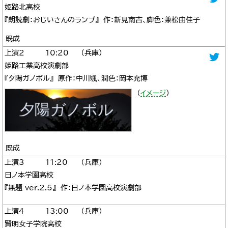
姫路北高校
『朗読劇：おじいさんのランプ』 作：新見南吉、脚色：兼松由佳子
既成
2
10:20
兵庫
姫路工業高校演劇部
『夕陽ガノボル』 原作：中川颯、潤色：岡本充博
（
イメージ
）
既成
3
11:20
兵庫
日ノ本学園高校
『無題 ver.2.5』 作：日ノ本学園高校演劇部
4
13:00
兵庫
賢明女子学院高校