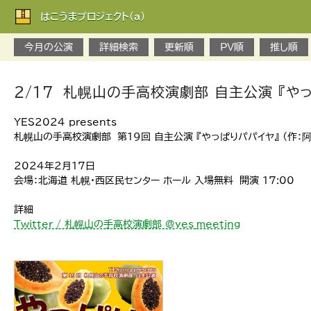
はこうまプロジェクト(a)
今月の公演
詳細検索
更新順
PV順
推し順
2/17 札幌山の手高校演劇部 自主公演 『や
YES2024 presents
札幌山の手高校演劇部 第19回 自主公演 『やっぱりパパイヤ』 （作：
2024年2月17日
会場：北海道 札幌・西区民センター ホール 入場無料 開演 17:00
詳細
Twitter / 札幌山の手高校演劇部 @yes_meeting