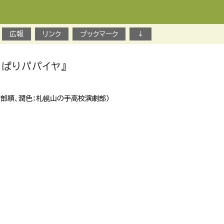
広報
リンク
ブックマーク
↓
っぱりパパイヤ』
阿部順、潤色：札幌山の手高校演劇部）