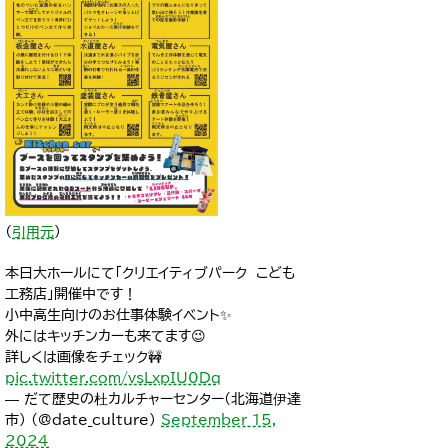
（
引用元
）
本日大ホールにて「クリエイティブパーク こども
工務店」開催中です！
小中高生向けのお仕事体験イベント✨
外にはキッチンカーも来てます😉
詳しくは画像をチェック🚧
pic.twitter.com/vsLxpIU0Dq
— だて歴史の杜カルチャーセンター(北海道伊達
市) (@date_culture)
September 15,
2024