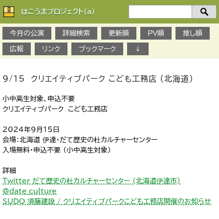
はこうまプロジェクト(a)
検
索：
今月の公演
詳細検索
更新順
PV順
推し順
広報
リンク
ブックマーク
↓
9/15 クリエイティブパーク こども工務店 （北海道）
小中高生対象、申込不要
クリエイティブパーク こども工務店
2024年9月15日
会場：北海道 伊達・だて歴史の杜カルチャーセンター
入場無料・申込不要 （小中高生対象）
詳細
Twitter だて歴史の杜カルチャーセンター (北海道伊達市)
@date_culture
SUDO 須藤建設 / クリエイティブパークこども工務店開催のお知らせ