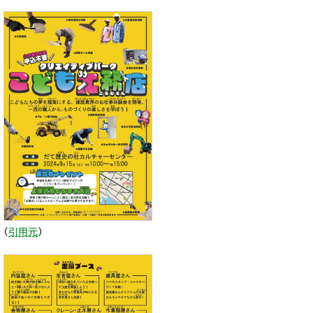
（
引用元
）