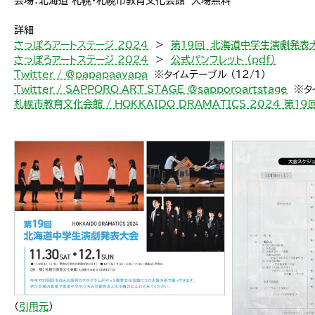
会場：北海道 札幌・札幌市教育文化会館 入場無料
詳細
さっぽろアートステージ 2024
＞
第19回 北海道中学生演劇発表
さっぽろアートステージ 2024
＞
公式パンフレット （pdf）
Twitter / @papapaayapa
※タイムテーブル （12/1）
Twitter / SAPPORO_ART_STAGE @sapporoartstage
※タイ
札幌市教育文化会館 / HOKKAIDO DRAMATICS 2024 第
（
引用元
）