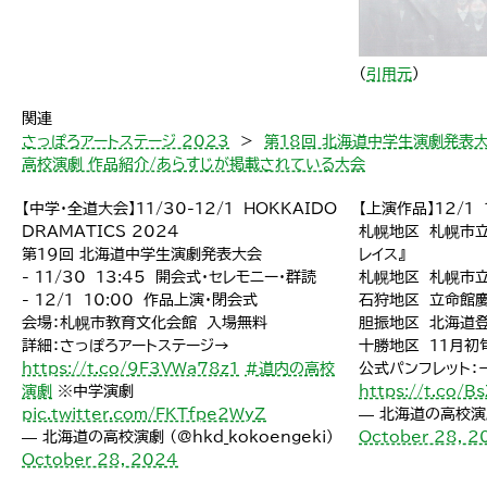
（
引用元
）
関連
さっぽろアートステージ 2023
＞
第18回 北海道中学生演劇発表
高校演劇 作品紹介/あらすじが掲載されている大会
【中学・全道大会】11/30-12/1 HOKKAIDO
【上演作品】12/1 
DRAMATICS 2024
札幌地区 札幌市立
第19回 北海道中学生演劇発表大会
レイス』
- 11/30 13:45 開会式・セレモニー・群読
札幌地区 札幌市立
- 12/1 10:00 作品上演・閉会式
石狩地区 立命館慶
会場：札幌市教育文化会館 入場無料
胆振地区 北海道
詳細：さっぽろアートステージ→
十勝地区 11月
https://t.co/9F3VWa78z1
#道内の高校
公式パンフレット：
演劇
※中学演劇
https://t.co/B
pic.twitter.com/FKTfpe2WyZ
— 北海道の高校演劇 
— 北海道の高校演劇 (@hkd_kokoengeki)
October 28, 2
October 28, 2024