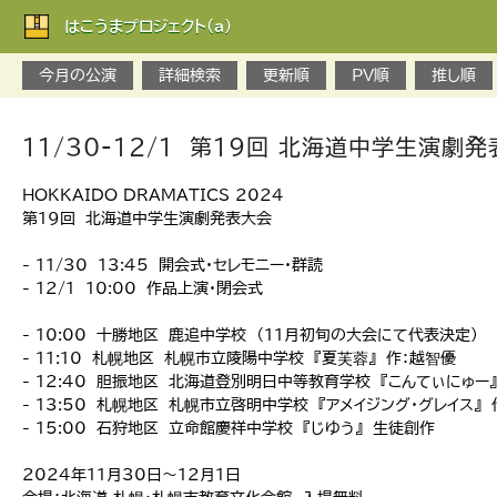
はこうまプロジェクト(a)
今月の公演
詳細検索
更新順
PV順
推し順
11/30-12/1 第19回 北海道中学生演劇
HOKKAIDO DRAMATICS 2024
第19回 北海道中学生演劇発表大会
- 11/30 13:45 開会式・セレモニー・群読
- 12/1 10:00 作品上演・閉会式
- 10:00 十勝地区 鹿追中学校 （11月初旬の大会にて代表決定）
- 11:10 札幌地区 札幌市立陵陽中学校 『夏芙蓉』 作：越智優
- 12:40 胆振地区 北海道登別明日中等教育学校 『こんてぃにゅー
- 13:50 札幌地区 札幌市立啓明中学校 『アメイジング・グレイス』
- 15:00 石狩地区 立命館慶祥中学校 『じゆう』 生徒創作
2024年11月30日～12月1日