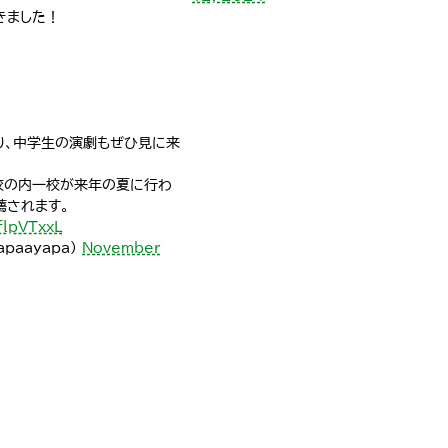
きました！
り、中学生の演劇もぜひ見に来
五校の内一校が来年の夏に行わ
薦されます。
flpVTxxL
apaayapa)
November