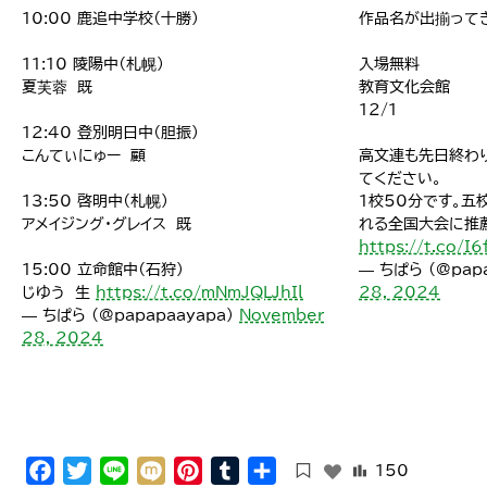
10:00 鹿追中学校（十勝）
作品名が出揃って
11:10 陵陽中（札幌）
入場無料
夏芙蓉 既
教育文化会館
12/1
12:40 登別明日中（胆振）
こんてぃにゅー 顧
高文連も先日終わ
てください。
13:50 啓明中（札幌）
1校50分です。
アメイジング・グレイス 既
れる全国大会に推
https://t.co/I6
15:00 立命館中（石狩）
— ちぱら (@pap
じゆう 生
https://t.co/mNmJQLJhIl
28, 2024
— ちぱら (@papapaayapa)
November
28, 2024
Facebook
Twitter
Line
Mixi
Pinterest
Tumblr
共
150