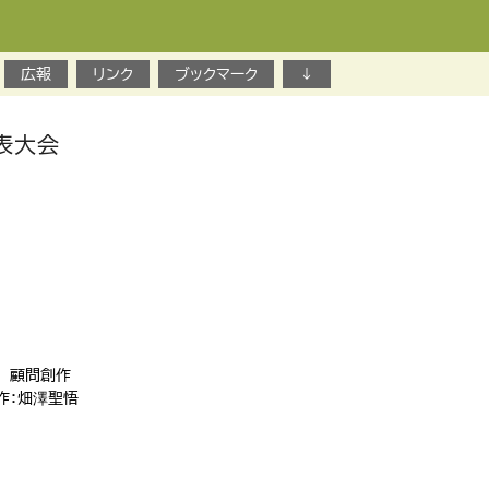
広報
リンク
ブックマーク
↓
発表大会
』 顧問創作
 作：畑澤聖悟