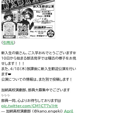
（
引用元
）
新入生の皆さん、ご入学おめでとうございます🌸
10日から始まる部活見学では稽古の様子をお見
せします！！！
また、4/18（木）放課後に新入生歓迎公演を行い
ます👑
公演についての情報は、また別で投稿します！
加納高校演劇部、部員大募集中でございます
✨✨✨
部員一同、心よりお待ちしております🙌
pic.twitter.com/CM1CT7s1Ht
— 加納高校演劇部 (@kano_engeki)
April