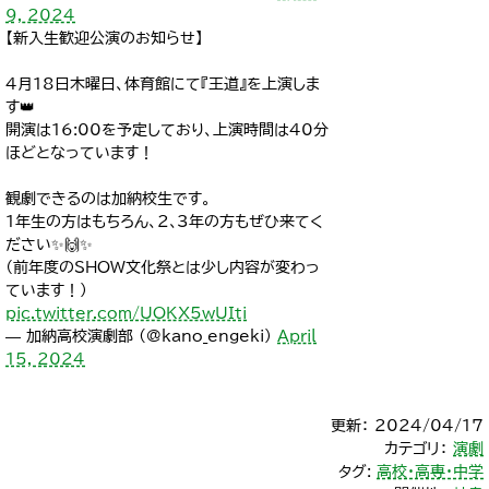
9, 2024
【新入生歓迎公演のお知らせ】
4月18日木曜日、体育館にて『王道』を上演しま
す👑
開演は16:00を予定しており、上演時間は40分
ほどとなっています！
観劇できるのは加納校生です。
1年生の方はもちろん、2､3年の方もぜひ来てく
ださい✨🙌✨
（前年度のSHOW文化祭とは少し内容が変わっ
ています！）
pic.twitter.com/UOKX5wUIti
— 加納高校演劇部 (@kano_engeki)
April
15, 2024
更新： 2024/04/17
カテゴリ：
演劇
タグ:
高校・高専・中学