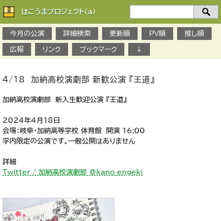
はこうまプロジェクト(a)
検
索：
今月の公演
詳細検索
更新順
PV順
推し順
広報
リンク
ブックマーク
↓
4/18 加納高校演劇部 新歓公演 『王道』
加納高校演劇部 新入生歓迎公演 『王道』
2024年4月18日
会場：岐阜・加納高等学校 体育館 開演 16:00
学内限定の公演です。一般公開はありません
詳細
Twitter / 加納高校演劇部 @kano_engeki