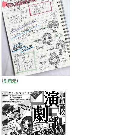
（
引用元
）