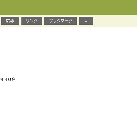
広報
リンク
ブックマーク
↓
）
回 40名