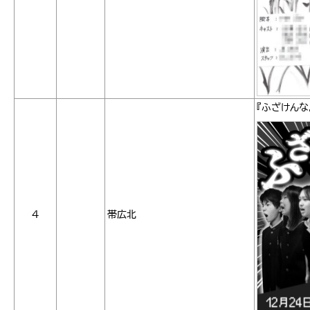
『ふざけん
4
帯広北