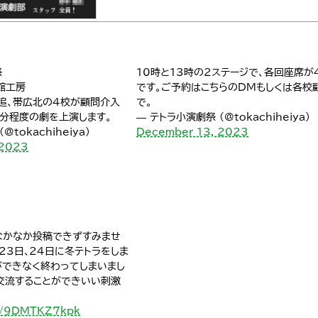
祭
10時と13時の2ステージで、各回座席が
館工房
です。ご予約はこちらのDMもしくは各校
追、帯広北の４校が顧問介入
で。
分程度の劇を上演します。
— テトラ小演劇祭 (@tokachiheiya)
tokachiheiya)
December 13, 2023
 2023
なかなか投稿できずすみませ
月23日､24日に冬テトラをしま
ができなく終わってしまいまし
交流することができいい刺激
om/9DMTKZ7kpk