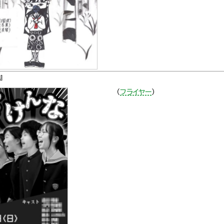
な』
（
フライヤー
）