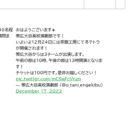
40名程
おはようございます☀️
顧問ま
帯広大谷高校演劇部です！
いよいよ12月24日には茶館工房にて冬テトラ
が開催されます！
帯広大谷からは3チームが出演します。
午前の部は10時、午後の部は13時開演となりま
す！
チケットは100円です。是非お越しください！
pic.twitter.com/mC9aFcVnzp
— 帯広大谷高校演劇部 (@o_tani_engekibu)
December 17, 2023