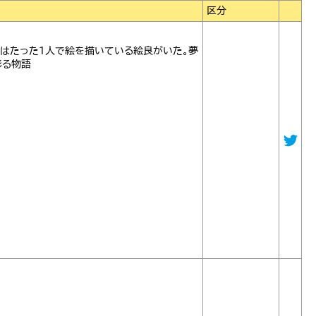
区分
はたった1人で絵を描いている絵良がいた。夢
彩る物語