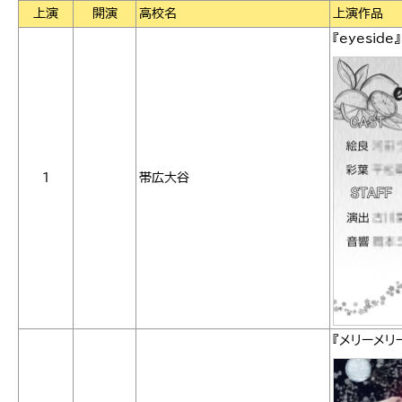
上演
開演
高校名
上演作品
『eyeside
1
帯広大谷
『メリーメリ