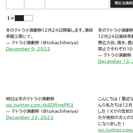
冬のテトラ小演劇祭12月24日開催します。演研
冬のテトラ小演劇
茶館工房にて。
12月24日演研茶
— テトラ小演劇祭 (@tokachiheiya)
帯広大谷、清水、鹿
December 9, 2023
禁止でそれぞれ10
— テトラ小演劇祭 (@
December 13,
明日は冬のテトラ小演劇祭
こんにちは！最近
pic.twitter.com/tk8DRymPR3
ん💦私たちは12
— テトラ小演劇祭 (@tokachiheiya)
した！Xでの告知
December 23, 2023
たが他校の方との
になりました！
pic.twitter.c