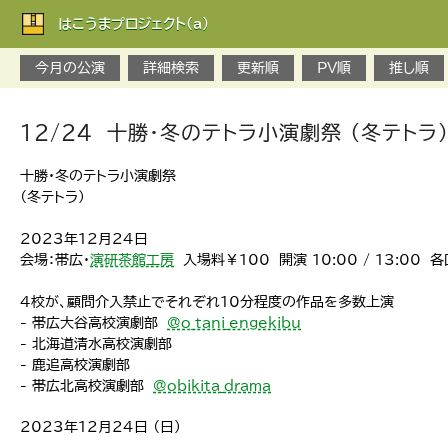
はこうまプロジェクト(a)
今月の公演
詳細検索
更新順
PV順
推し順
12/24 十勝・冬のテトラ小演劇祭 （冬テトラ
十勝・冬のテトラ小演劇祭
（冬テトラ）
2023年12月24日
会場：帯広・
演研茶館工房
入場料￥100 開演 10:00 / 13:00 各
4校が、顧問介入禁止でそれぞれ10分程度の作品を多数上演
- 帯広大谷高校演劇部
@o_tani_engekibu
- 北海道清水高校演劇部
- 鹿追高校演劇部
- 帯広北高校演劇部
@obikita_drama
2023年12月24日 （日）