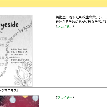
』
美術室に現れた転校生彩葉、そこに
を叶えるためにもがく彼女たちが
（
フライヤー
）
ークマスマス』
（
フライヤー
）