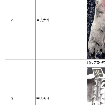
2
帯広大谷
『冬、きたり
3
帯広大谷