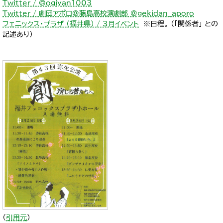
Twitter / @ogiyan1003
Twitter / 劇団アポロ@藤島高校演劇部 @gekidan__aporo
フェニックス・プラザ （福井県） / 3月イベント
※日程。 （「関係者」 との
記述あり）
（
引用元
）