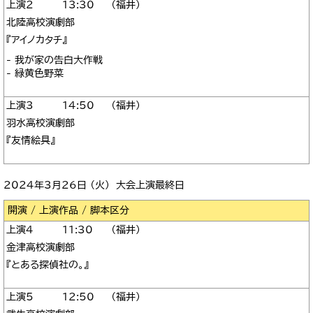
2
13:30
福井
北陸高校演劇部
『アイノカタチ』
- 我が家の告白大作戦
- 緑黄色野菜
3
14:50
福井
羽水高校演劇部
『友情絵具』
2024年3月26日 （火） 大会上演最終日
区分
4
11:30
福井
金津高校演劇部
『とある探偵社の。』
5
12:50
福井