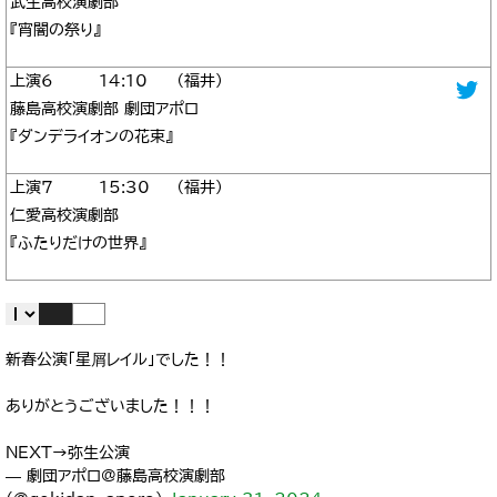
武生高校演劇部
『宵闇の祭り』
6
14:10
福井
藤島高校演劇部 劇団アポロ
『ダンデライオンの花束』
7
15:30
福井
仁愛高校演劇部
『ふたりだけの世界』
新春公演「星屑レイル」でした！！
ありがとうございました！！！
NEXT→弥生公演
— 劇団アポロ@藤島高校演劇部