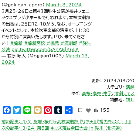
(@gekidan__aporo)
March 8, 2024
３月２５・２６日と第４３回弥生公演が福井フェニ
ックスプラザ小ホールで行われます。本校演劇部
の出番は、２５日１２：１０から、なお、オープニング
イベントとして、本校吹奏楽部の演奏が、１１：３０
から特別に演奏いたします。ぜひ、来てくださ
い！
#啓新
#啓新高校
#挑戦
#演劇部
#弥生
公演
pic.twitter.com/5AnAElK6LK
— 荻原 昭人 (@ogiyan1003)
March 13,
2024
更新： 2024/03/20
カテゴリ：
演劇
タグ:
高校・高専・中学
,
演劇フェス
開催地：
福井
Facebook
Twitter
Line
Mixi
Pinterest
Tumblr
共
155
有
投
前の記事：
4/7 磐城･桜が丘高校演劇部 『リア王』 『視力を尽くせ！』
稿
次の記事：
3/24 第5回 キッズ落語全国大会 in 砂川 （北海道）
ナ