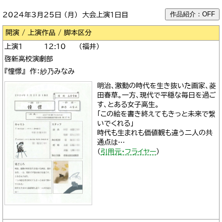
作品紹介：OFF
2024年3月25日 （月） 大会上演1日目
区分
1
12:10
福井
啓新高校演劇部
『憧憬』 作：紗乃みなみ
明治、激動の時代を生き抜いた画家、菱
田春草。一方、現代で平穏な毎日を過ご
す、とある女子高生。
「この絵を書き終えてもきっと未来で繋
いでくれる」
時代も生まれも価値観も違う二人の共
通点は…
（
引用元・フライヤー
）