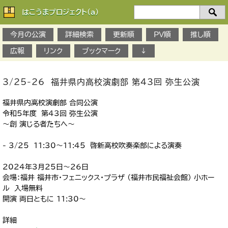
はこうまプロジェクト(a)
検
索：
今月の公演
詳細検索
更新順
PV順
推し順
広報
リンク
ブックマーク
↓
3/25-26 福井県内高校演劇部 第43回 弥生公演
福井県内高校演劇部 合同公演
令和5年度 第43回 弥生公演
～創 演じる者たちへ～
- 3/25 11:30～11:45 啓新高校吹奏楽部による演奏
2024年3月25日～26日
会場：福井 福井市・フェニックス・プラザ （福井市民福祉会館） 小ホー
ル 入場無料
開演 両日ともに 11:30～
詳細