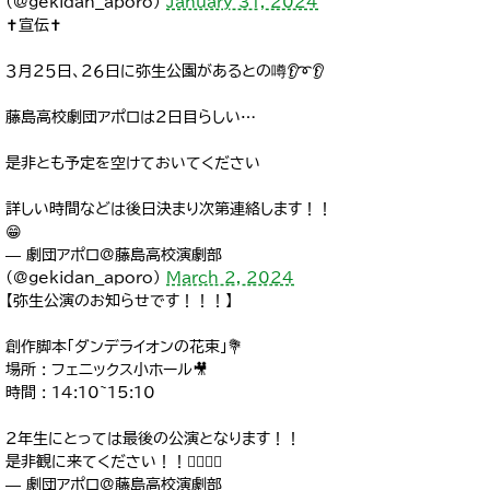
(@gekidan__aporo)
January 31, 2024
✝️宣伝✝️
３月２５日、２６日に弥生公園があるとの噂👂️➰👂️
藤島高校劇団アポロは２日目らしい…
是非とも予定を空けておいてください
詳しい時間などは後日決まり次第連絡します！！
😁
— 劇団アポロ@藤島高校演劇部
(@gekidan__aporo)
March 2, 2024
【弥生公演のお知らせです！！！】
創作脚本「ダンデライオンの花束」💐
場所 : フェニックス小ホール🎥
時間 : 14:10~15:10
2年生にとっては最後の公演となります！！
是非観に来てください！！🙇‍♀️🙇‍♀️
— 劇団アポロ@藤島高校演劇部