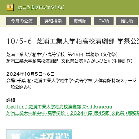
はこうまプロジェクト(a)
今月の公演
詳細検索
更新順
PV順
推し順
10/5-6 芝浦工業大学柏高校演劇部 学祭公
芝浦工業大学柏中学・高等学校 第45回 増穂祭 （文化祭）
芝浦工業大学柏高校演劇部 文化祭公演 『さがしびと』 (生徒創作)
2024年10月5日～6日
会場：千葉 柏・芝浦工業大学柏中学・高等学校 大体育館特設ステージ 開演 
一般公開あり
詳細
Twitter / 芝浦工業大学柏高校演劇部 @sit_kouenn
芝浦工業大学柏中学・高等学校 / 2024年度 第45回 文化祭 （増穂