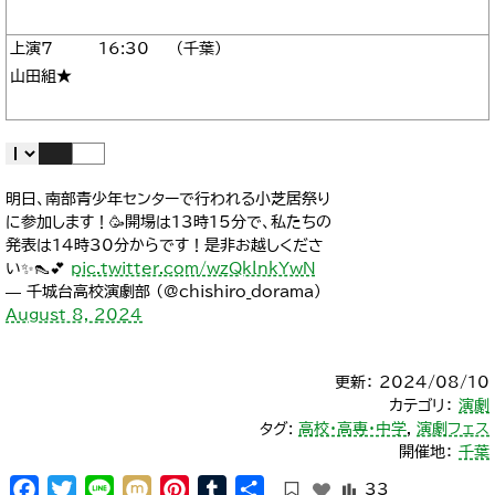
7
16:30
千葉
山田組★
明日、南部青少年センターで行われる小芝居祭り
に参加します！🥳開場は13時15分で、私たちの
発表は14時30分からです！是非お越しくださ
い✨️👠💕
pic.twitter.com/wzQklnkYwN
— 千城台高校演劇部 (@chishiro_dorama)
August 8, 2024
更新： 2024/08/10
カテゴリ：
演劇
タグ:
高校・高専・中学
,
演劇フェス
開催地：
千葉
Facebook
Twitter
Line
Mixi
Pinterest
Tumblr
共
33