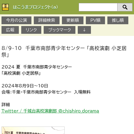
はこうまプロジェクト(a)
検
索：
今月の公演
詳細検索
更新順
PV順
推し順
広報
リンク
ブックマーク
↓
8/9-10 千葉市南部青少年センター 「高校演劇 小芝居
祭」
2024 夏 千葉市南部青少年センター
「高校演劇 小芝居祭」
2024年8月9日～10日
会場：千葉・千葉市南部青少年センター 入場無料
詳細
Twitter / 千城台高校演劇部 @chishiro_dorama