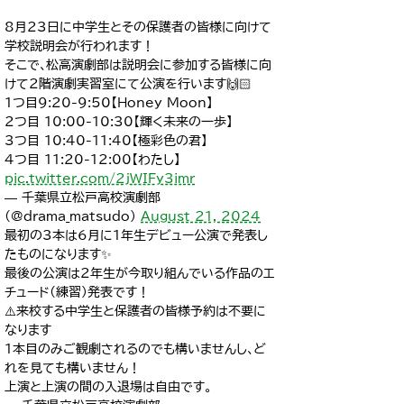
8月23日に中学生とその保護者の皆様に向けて
学校説明会が行われます！
そこで､松高演劇部は説明会に参加する皆様に向
けて2階演劇実習室にて公演を行います🙌🏻
1つ目9:20-9:50【Honey Moon】
2つ目 10:00-10:30【輝く未来の一歩】
3つ目 10:40-11:40【極彩色の君】
4つ目 11:20-12:00【わたし】
pic.twitter.com/2jWIFy3imr
— 千葉県立松戸高校演劇部
(@drama_matsudo)
August 21, 2024
最初の3本は6月に1年生デビュー公演で発表し
たものになります✨
最後の公演は2年生が今取り組んでいる作品のエ
チュード(練習)発表です！
⚠️来校する中学生と保護者の皆様予約は不要に
なります
1本目のみご観劇されるのでも構いませんし､ど
れを見ても構いません！
上演と上演の間の入退場は自由です｡