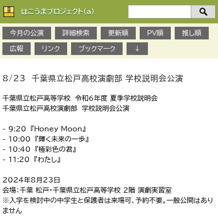
はこうまプロジェクト(a)
検
索：
今月の公演
詳細検索
更新順
PV順
推し順
広報
リンク
ブックマーク
↓
8/23 千葉県立松戸高校演劇部 学校説明会公演
千葉県立松戸高等学校 令和6年度 夏季学校説明会
千葉県立松戸高校演劇部 学校説明会公演
- 9:20 『Honey Moon』
- 10:00 『輝く未来の一歩』
- 10:40 『極彩色の君』
- 11:20 『わたし』
2024年8月23日
会場：千葉 松戸・千葉県立松戸高等学校 2階 演劇実習室
※入学を検討中の中学生と保護者は来場可、予約不要。一般公開はあり
ません