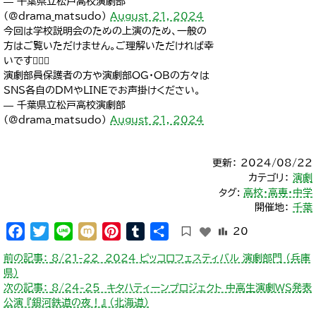
— 千葉県立松戸高校演劇部
(@drama_matsudo)
August 21, 2024
今回は学校説明会のための上演のため、一般の
方はご覧いただけません。ご理解いただければ幸
いです🙇🏻‍♀️
演劇部員保護者の方や演劇部OG・OBの方々は
SNS各自のDMやLINEでお声掛けください｡
— 千葉県立松戸高校演劇部
(@drama_matsudo)
August 21, 2024
更新： 2024/08/22
カテゴリ：
演劇
タグ:
高校・高専・中学
開催地：
千葉
Facebook
Twitter
Line
Mixi
Pinterest
Tumblr
共
20
有
投
前の記事：
8/21-22 2024 ピッコロフェスティバル 演劇部門 （兵庫
稿
県）
ナ
次の記事：
8/24-25 キタハティーンプロジェクト 中高生演劇WS発表
ビ
公演 『銀河鉄道の夜！』 （北海道）