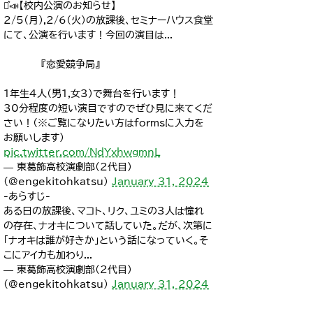
⋆͛📣【校内公演のお知らせ】
2/5（月）,2/6（火）の放課後、セミナーハウス食堂
にて、公演を行います！今回の演目は...
『恋愛競争局』
1年生4人（男1,女3）で舞台を行います！
30分程度の短い演目ですのでぜひ見に来てくだ
さい！（※ご覧になりたい方はformsに入力を
お願いします）
pic.twitter.com/NdYxhwgmnL
— 東葛飾高校演劇部(2代目)
(@engekitohkatsu)
January 31, 2024
-あらすじ-
ある日の放課後、マコト、リク、ユミの3人は憧れ
の存在、ナオキについて話していた。だが、次第に
「ナオキは誰が好きか」という話になっていく。そ
こにアイカも加わり...
— 東葛飾高校演劇部(2代目)
(@engekitohkatsu)
January 31, 2024