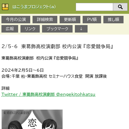
はこうまプロジェクト(a)
検
索：
今月の公演
詳細検索
更新順
PV順
推し順
広報
リンク
ブックマーク
↓
2/5-6 東葛飾高校演劇部 校内公演 『恋愛競争局』
東葛飾高校演劇部 校内公演 『恋愛競争局』
2024年2月5日～6日
会場：千葉 柏・東葛飾高校 セミナーハウス食堂 開演 放課後
詳細
Twitter / 東葛飾高校演劇部 @engekitohkatsu