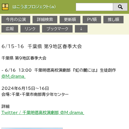
はこうまプロジェクト(a)
検
索：
今月の公演
詳細検索
更新順
PV順
推し順
広報
リンク
ブックマーク
↓
6/15-16 千葉県 第9地区春季大会
千葉県 第9地区春季大会
- 6/16 13:00 千葉明徳高校演劇部 『虹の麓には』 生徒創作
@M_drama_
2024年6月15日～16日
会場：千葉・千葉市南部青少年センター
詳細
Twitter / 千葉明徳高校演劇部 @M_drama_