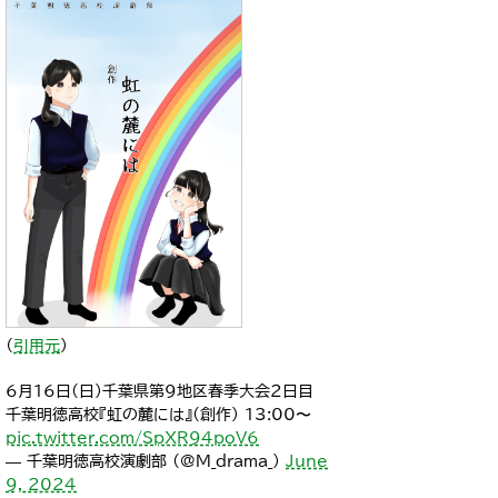
（
引用元
）
6月16日(日)千葉県第9地区春季大会２日目
千葉明徳高校『虹の麓には』(創作) 13:00〜
pic.twitter.com/SpXR94poV6
— 千葉明徳高校演劇部 (@M_drama_)
June
9, 2024