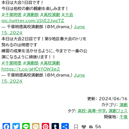
本日は大会1日目です！
今日は他校の劇の観劇を楽しみます！
#千葉明徳
#演劇部
#高校演劇
#大会
pic.twitter.com/zStE2JwzTZ
— 千葉明徳高校演劇部 (@M_drama_)
June
15, 2024
本日は大会2日目です！第9地区春大会のトリを
努めるのは明徳です
練習の成果を活かせるように、今までで一番の公
演になるように頑張ります！！
#千葉明徳
#演劇部
#高校演劇
https://t.co/aHCtYOW3e2
— 千葉明徳高校演劇部 (@M_drama_)
June
15, 2024
更新： 2024/06/16
カテゴリ：
演劇
タグ:
高校・高専・中学
,
演劇フェス
開催地：
千葉
Facebook
Twitter
Line
Mixi
Pinterest
Tumblr
共
56