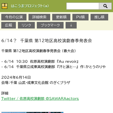
はこうまプロジェクト(a)
検
索：
今月の公演
詳細検索
更新順
PV順
推し順
広報
リンク
ブックマーク
↓
6/14？ 千葉県 第12地区高校演劇春季発表会
千葉県 第12地区高校演劇春季発表会 （春大会）
- 6/14 10:30 佐原高校演劇部 『Au revoir』
- 6/14 千葉県立成東高校演劇部 『汗と涙と…』 作：かとうのりや
2024年6月14日
会場：千葉 山武・成東文化会館 のぎくプラザ
詳細
Twitter / 佐原高校演劇部 @SAWARAactors