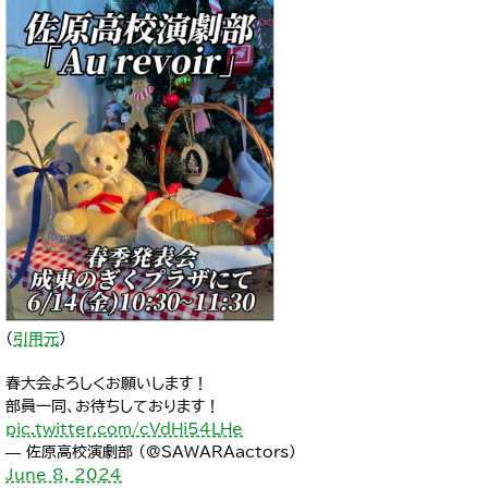
（
引用元
）
春大会よろしくお願いします！
部員一同、お待ちしております！
pic.twitter.com/cVdHi54LHe
— 佐原高校演劇部 (@SAWARAactors)
June 8, 2024