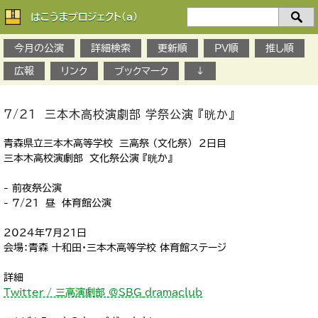
はこうまプロジェクト(a)
検
索：
今月の公演
詳細検索
更新順
PV順
推し順
広報
リンク
ブックマーク
↓
7/21 三本木高校演劇部 学祭公演 『晄か』
青森県立三本木高等学校 三高祭 （文化祭） 2日目
三本木高校演劇部 文化祭公演 『晄か』
- 前夜祭公演
- 7/21 昼 体育館公演
2024年7月21日
会場：青森 十和田・三本木高等学校 体育館ステージ
詳細
Twitter / 三高演劇部 @SBG_dramaclub