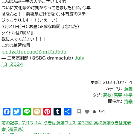
こんばんみー中の人でございますわ
ついに文化祭の時期がやってきましたわね。今年
はなんと！！前夜祭だけでなく、体育館のステー
ジでもやります！！(いえーい)
7月21日(日) お昼(正確な時間は忘れた)
タイトルは『晄か』
観に来てください！！！
これは練習風景
pic.twitter.com/YpnfZpPebr
— 三高演劇部 (@SBG_dramaclub)
July
13, 2024
更新： 2024/07/14
カテゴリ：
演劇
タグ:
高校・高専・中学
開催地：
青森
Facebook
Twitter
Line
Mixi
Pinterest
Tumblr
共
94
有
投
前の記事：
7/13-14 うきは演劇フェス 第32回 高校演劇うきは発表
稿
会 （福岡県）