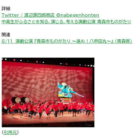
詳細
Twitter / 渡辺源四郎商店 @nabegenhonten
中高生がふるさとを知る、演じる、考える演劇公演 青森市ものがたり
関連
8/11 演劇公演 『青森市ものがたり 〜進め！八甲田丸〜』 （青森県）
（
引用元
）