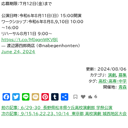
応募期限：7月12日(金)まで
公演日時：令和6年8月11日(日) 15:00開演
ワークショップ：令和6年8月8,9,10日 10:00
～16:00
リハーサル8月11日 9:00～
https://t.co/MIgqnWKVBl
— 渡辺源四郎商店 (@nabegenhonten)
June 24, 2024
更新： 2024/08/06
カテゴリ：
演劇
,
募集
タグ:
高校・高専・中学
開催地：
青森
Facebook
Twitter
Line
Mixi
Pinterest
Tumblr
共
6
有
投
前の記事：
6/29-30 長野県松本県ケ丘高校演劇部 学祭公演
稿
次の記事：
9/15,16,22,23、10/14 東京都 高校演劇 城西地区大会
ナ
ビ