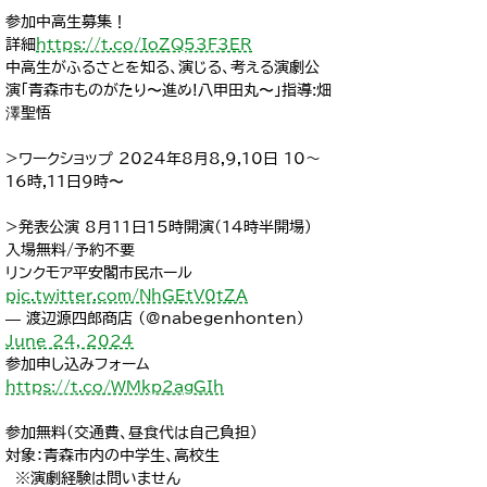
参加中高生募集！
詳細
https://t.co/IoZQ53F3ER
中高生がふるさとを知る、演じる、考える演劇公
演「青森市ものがたり〜進め!八甲田丸〜」指導:畑
澤聖悟
>ワークショップ 2024年8月8,9,10日 10～
16時,11日9時〜
>発表公演 8月11日15時開演(14時半開場)
​入場無料/予約不要
リンクモア平安閣市民ホール
pic.twitter.com/NhGEtV0tZA
— 渡辺源四郎商店 (@nabegenhonten)
June 24, 2024
参加申し込みフォーム
https://t.co/WMkp2agGIh
参加無料(交通費、昼食代は自己負担)
対象：青森市内の中学生、高校生
※演劇経験は問いません