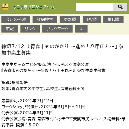
はこうまプロジェクト(a)
検
索：
今月の公演
詳細検索
更新順
PV順
推し順
広報
リンク
ブックマーク
↓
締切7/12 『青森市ものがたり 〜進め！八甲田丸〜』 参
加中高生募集
中高生がふるさとを知る、演じる、考える演劇公演
『青森市ものがたり 〜進め！八甲田丸〜』 参加中高生募集
指導：畑澤聖悟
対象：青森市内の中学生、高校生。演劇経験不問
応募締切：2024年7月12日
ワークショップ開催日：2024年8月8日～11日
発表公演：2024年8月11日
発表公演会場：青森 青森市・リンクモア平安閣市民ホール 入場無料・予
約不要 開演 15:00