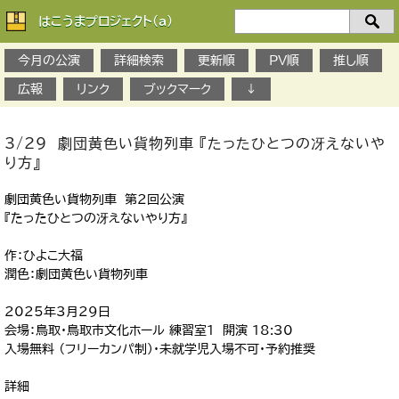
はこうまプロジェクト(a)
検
索：
今月の公演
詳細検索
更新順
PV順
推し順
広報
リンク
ブックマーク
↓
3/29 劇団黄色い貨物列車 『たったひとつの冴えないや
り方』
劇団黄色い貨物列車 第2回公演
『たったひとつの冴えないやり方』
作：ひよこ大福
潤色：劇団黄色い貨物列車
2025年3月29日
会場：鳥取・鳥取市文化ホール 練習室1 開演 18:30
入場無料 （フリーカンパ制）・未就学児入場不可・予約推奨
詳細