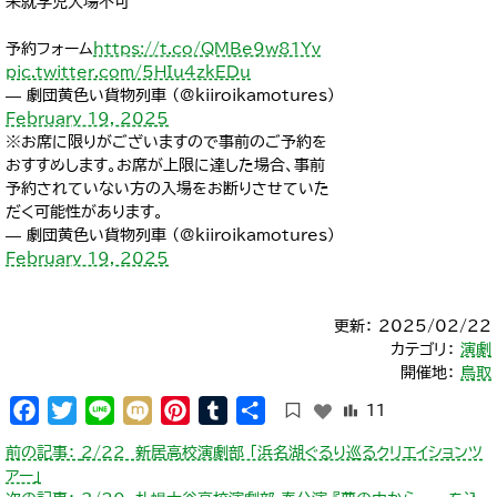
未就学児入場不可
予約フォーム
https://t.co/QMBe9w81Yv
pic.twitter.com/5HIu4zkEDu
— 劇団黄色い貨物列車 (@kiiroikamotures)
February 19, 2025
※お席に限りがございますので事前のご予約を
おすすめします。お席が上限に達した場合、事前
予約されていない方の入場をお断りさせていた
だく可能性があります。
— 劇団黄色い貨物列車 (@kiiroikamotures)
February 19, 2025
更新： 2025/02/22
カテゴリ：
演劇
開催地：
鳥取
Facebook
Twitter
Line
Mixi
Pinterest
Tumblr
共
11
有
投
前の記事：
2/22 新居高校演劇部 「浜名湖ぐるり巡るクリエイションツ
稿
アー」