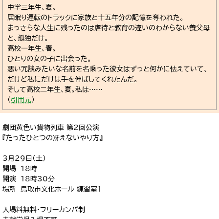
中学三年生、夏。
居眠り運転のトラックに家族と十五年分の記憶を奪われた。
まっさらな人生に残ったのは虐待と教育の違いのわからない養父母
と、孤独だけ。
高校一年生、春。
ひとりの女の子に出会った。
悪い冗談みたいな名前を名乗った彼女はずっと何かに怯えていて、
だけど私にだけは手を伸ばしてくれたんだ。
そして高校二年生、夏。私は……
（
引用元
）
劇団黄色い貨物列車 第2回公演
『たったひとつの冴えないやり方』
3月29日（土）
開場 18時
開演 18時30分
場所 鳥取市文化ホール 練習室1
入場料無料・フリーカンパ制