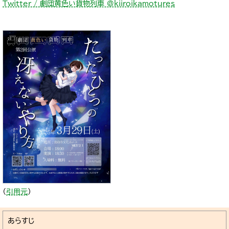
Twitter / 劇団黄色い貨物列車 @kiiroikamotures
（
引用元
）
あらすじ