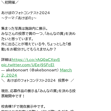
＼初開催／
あけぼのフォトコンテスト2024
～テーマ：「あけぼの」～
集まった写真は施設内に展示。
みなさんの投票で賞の一つ、「みんなの賞」を決め
たいと思っています。
外に出ることが増えている今、ちょっとした「感
動」をお裾分けしてもらえませんか？
詳細は
https://t.co/rAQ0aCXsv8
pic.twitter.com/UEej9SFcEl
— akebonoart (@akebonoart)
March
2, 2024
＼ あけぼのフォトコンテスト2024 投票中 ／
現在、応募作品の展示＆「みんなの賞」を決める投
票期間中です！
校舎棟１Fで現在展示中です。