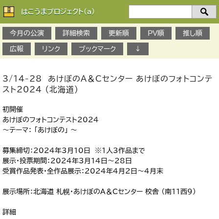
はこうまプロジェクト(a)
検
索：
今月の公演
詳細検索
更新順
PV順
推し順
広報
リンク
ブックマーク
↓
3/14-28 あけぼのA＆Cセンター あけぼのフォトコンテ
スト2024 （北海道）
初開催
あけぼのフォトコンテスト2024
～テーマ： 「あけぼの」 ～
募集締切：2024年3月10日 ※1人3作品まで
展示・投票期間：2024年3月14日～28日
受賞作品発表・全作品展示：2024年4月2日～4月末
展示場所：北海道 札幌・あけぼのA＆Cセンター 校舎 （南11西9）
詳細