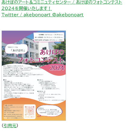
あけぼのアート＆コミニュティセンター / あけぼのフォトコンテスト
2024を開催いたします！
Twitter / akebonoart @akebonoart
（
引用元
）