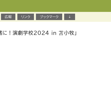
広報
リンク
ブックマーク
↓
緒に！演劇学校2024 in 苫小牧」