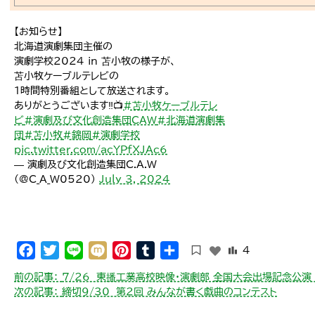
【お知らせ】
北海道演劇集団主催の
演劇学校2024 in 苫小牧の様子が、
苫小牧ケーブルテレビの
1時間特別番組として放送されます。
ありがとうございます‼️📺️
#苫小牧ケーブルテレ
ビ
#演劇及び文化創造集団CAW
#北海道演劇集
団
#苫小牧
#錦岡
#演劇学校
pic.twitter.com/acYPfXJAc6
— 演劇及び文化創造集団C.A.W
(@C_A_W0520)
July 3, 2024
Facebook
Twitter
Line
Mixi
Pinterest
Tumblr
共
4
有
投
前の記事：
7/26 東播工業高校映像・演劇部 全国大会出場記念公演 
稿
次の記事：
締切9/30 第2回 みんなが書く戯曲のコンテスト
ナ