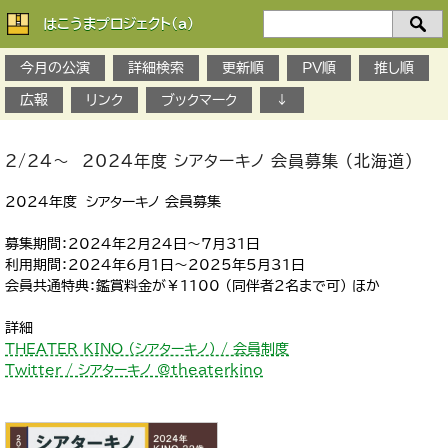
はこうまプロジェクト(a)
検
索：
今月の公演
詳細検索
更新順
PV順
推し順
広報
リンク
ブックマーク
↓
2/24～ 2024年度 シアターキノ 会員募集 （北海道）
2024年度 シアターキノ 会員募集
募集期間：2024年2月24日～7月31日
利用期間：2024年6月1日～2025年5月31日
会員共通特典：鑑賞料金が￥1100 （同伴者2名まで可） ほか
詳細
THEATER KINO （シアターキノ） / 会員制度
Twitter / シアターキノ @theaterkino