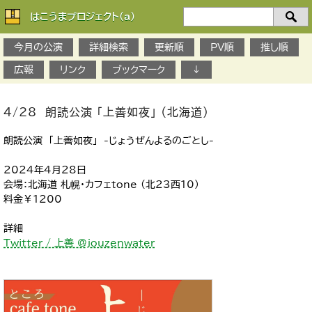
はこうまプロジェクト(a)
検
索：
今月の公演
詳細検索
更新順
PV順
推し順
広報
リンク
ブックマーク
↓
4/28 朗読公演 「上善如夜」 （北海道）
朗読公演 「上善如夜」 -じょうぜんよるのごとし-
2024年4月28日
会場：北海道 札幌・カフェtone (北23西10)
料金￥1200
詳細
Twitter / 上善 @jouzenwater