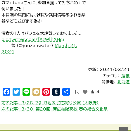
カフェtoneさんに、参加者揃って打ち合わせで
伺いました！
木目調の店内には、雑貨や異国情緒あふれる楽
器なども並びます📚🎻
演者の1人はパフェを大絶賛しておりました。
pic.twitter.com/fAzWlhXHcj
— 上善 (@jouzenwater)
March 21,
2024
更新： 2024/03/29
カテゴリ：
演劇
開催地：
北海道
Facebook
Twitter
Line
Mixi
Pinterest
Tumblr
共
4
有
投
前の記事：
3/28-29 B地区 持ち寄り公演 （大阪府）
稿
次の記事：
3/30 第20回 帯広柏陽高校 春の総合文化祭
ナ
ビ
ゲ