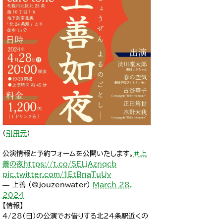
（
引用元
）
公演情報と予約フォームを公開いたします。
#上
善の夜
https://t.co/SELjAznqcb
pic.twitter.com/1EtBnaTuUv
— 上善 (@jouzenwater)
March 28,
2024
【情報】
4/28(日)の公演でお借りする北24条駅近くの