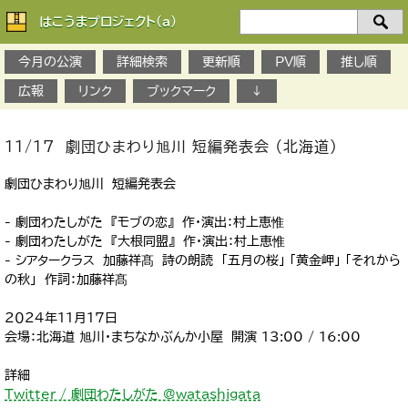
はこうまプロジェクト(a)
検
索：
今月の公演
詳細検索
更新順
PV順
推し順
広報
リンク
ブックマーク
↓
11/17 劇団ひまわり旭川 短編発表会 （北海道）
劇団ひまわり旭川 短編発表会
- 劇団わたしがた 『モブの恋』 作・演出：村上恵惟
- 劇団わたしがた 『大根同盟』 作・演出：村上恵惟
- シアタークラス 加藤祥髙 詩の朗読 「五月の桜」 「黄金岬」 「それから
の秋」 作詞：加藤祥髙
２０２４年11月17日
会場：北海道 旭川・まちなかぶんか小屋 開演 13:00 / 16:00
詳細
Twitter / 劇団わたしがた @watashigata