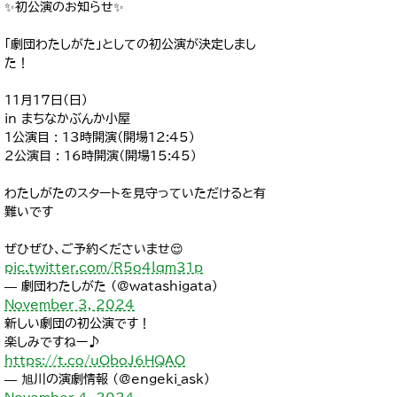
✨初公演のお知らせ✨️
「劇団わたしがた」としての初公演が決定しまし
た！
11月17日(日)
in まちなかぶんか小屋
1公演目 : 13時開演（開場12:45）
2公演目 : 16時開演（開場15:45）
わたしがたのスタートを見守っていただけると有
難いです
ぜひぜひ、ご予約くださいませ😌
pic.twitter.com/R5o4lqm31p
— 劇団わたしがた (@watashigata)
November 3, 2024
新しい劇団の初公演です！
楽しみですねー♪
https://t.co/uOboJ6HQAO
— 旭川の演劇情報 (@engeki_ask)