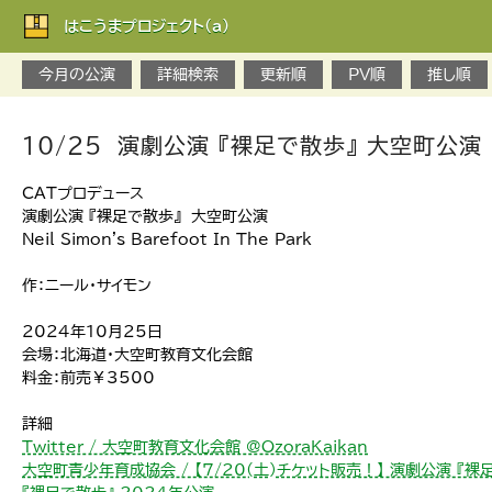
はこうまプロジェクト(a)
今月の公演
詳細検索
更新順
PV順
推し順
10/25 演劇公演 『裸足で散歩』 大空町公演 
CATプロデュース
演劇公演 『裸足で散歩』 大空町公演
Neil Simon's Barefoot In The Park
作：ニール・サイモン
2024年10月25日
会場：北海道・大空町教育文化会館
料金：前売￥3500
詳細
Twitter / 大空町教育文化会館 @OzoraKaikan
大空町青少年育成協会 / 【7/20(土)チケット販売！】 演劇公演 『裸