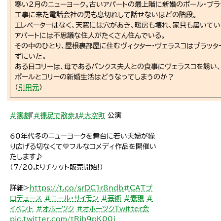
寒い2月のニューヨーク。古いアパートの最上階に新婚のポール・ブラ
工事に来た電話会社の男も息切れして話せないほどの階段。
エレベーターはなく、天窓には穴があき、暖房も壊れ、家具も届いてい
アパートには不思議な住人がたくさん住んでいる。
その中のひとり、屋根裏部屋に住むヴィクター・ヴェラスコはブラッ
ずにいた。
ある日コリーは、母であるバンクス夫人との食事にヴェラスコを誘い、
ポールとコリーの新婚生活はどうなってしまうのか？
（
引用元
）
#演劇
『
#裸足で散歩
』
#大空町
公演
60年代冬のニューヨークを舞台に若い夫婦が繰
り広げる切なくて💛フルなコメディ作品を開催い
たします♪
(7/20よりチケット販売開始!)
詳細>
https://t.co/srDC1r8ndb
#CATプ
ロデュース
#ニール・サイモン
#芸術
#表現
#
イベント
#オホーツク
#オホーツクTwitter会
pic.twitter.com/tRib9pK00j