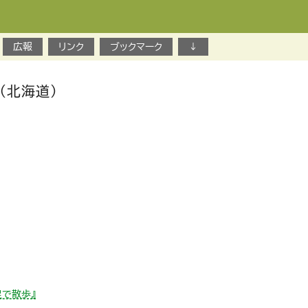
広報
リンク
ブックマーク
↓
（北海道）
足で散歩』