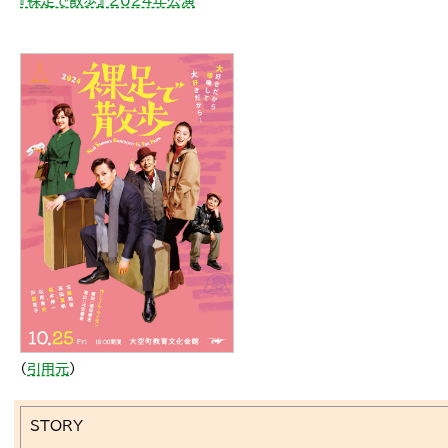
『裸足で散歩』 2024年公演
（
引用元
）
STORY