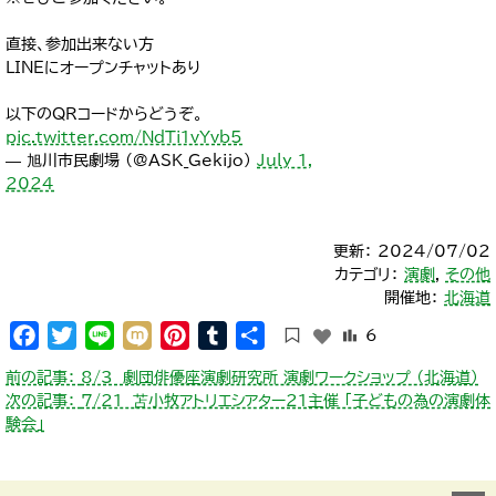
直接、参加出来ない方
ＬＩＮＥにオープンチャットあり
以下のＱＲコードからどうぞ。
pic.twitter.com/NdTi1vYvb5
— 旭川市民劇場 (@ASK_Gekijo)
July 1,
2024
更新： 2024/07/02
カテゴリ：
演劇
,
その他
開催地：
北海道
Facebook
Twitter
Line
Mixi
Pinterest
Tumblr
共
6
有
投
前の記事：
8/3 劇団俳優座演劇研究所 演劇ワークショップ （北海道）
稿
次の記事：
7/21 苫小牧アトリエシアター21主催 「子どもの為の演劇体
ナ
験会」
ビ
ゲ
ー