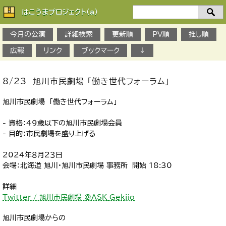
はこうまプロジェクト(a)
検
索：
今月の公演
詳細検索
更新順
PV順
推し順
広報
リンク
ブックマーク
↓
8/23 旭川市民劇場 「働き世代フォーラム」
旭川市民劇場 「働き世代フォーラム」
- 資格：４９歳以下の旭川市民劇場会員
- 目的：市民劇場を盛り上げる
2024年８月２３日
会場：北海道 旭川・旭川市民劇場 事務所 開始 18:30
詳細
Twitter / 旭川市民劇場 @ASK_Gekijo
旭川市民劇場からの