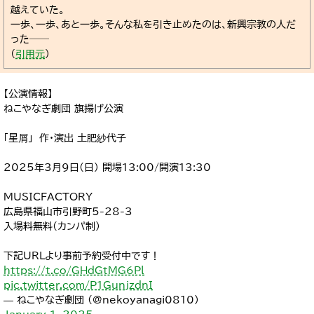
越えていた。
一歩、一歩、あと一歩。そんな私を引き止めたのは、新興宗教の人だ
った──
（
引用元
）
【公演情報】
ねこやなぎ劇団 旗揚げ公演
「星屑」 作･演出 土肥紗代子
2025年3月9日(日) 開場13:00/開演13:30
MUSICFACTORY
広島県福山市引野町5-28-3
入場料無料(カンパ制)
下記URLより事前予約受付中です！
https://t.co/GHdGtMG6Pl
pic.twitter.com/P1GunjzdnI
— ねこやなぎ劇団 (@nekoyanagi0810)