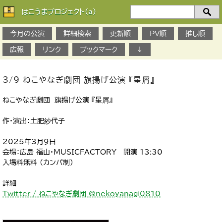
はこうまプロジェクト(a)
検
索：
今月の公演
詳細検索
更新順
PV順
推し順
広報
リンク
ブックマーク
↓
3/9 ねこやなぎ劇団 旗揚げ公演 『星屑』
ねこやなぎ劇団 旗揚げ公演 『星屑』
作･演出：土肥紗代子
2025年3月9日
会場：広島 福山・MUSICFACTORY 開演 13:30
入場料無料 (カンパ制)
詳細
Twitter / ねこやなぎ劇団 @nekoyanagi0810