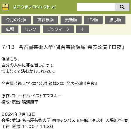
はこうまプロジェクト(a)
検
索：
今月の公演
詳細検索
更新順
PV順
推し順
広報
リンク
ブックマーク
↓
7/13 名古屋芸術大学・舞台芸術領域 発表公演 『白夜』
僕はもう、
自分の人生に罪を冒したって
悩まなくて済むかもしれない。
名古屋芸術大学・舞台芸術領域2年 発表公演 『白夜』
原作：フョードル・ドストエフスキー
構成・演出：鳴海康平
2024年7月13日
会場：愛知・名古屋芸術大学 東キャンパス 8号館スタジオ 入場無料・要
予約 開演 11:00 / 14:30