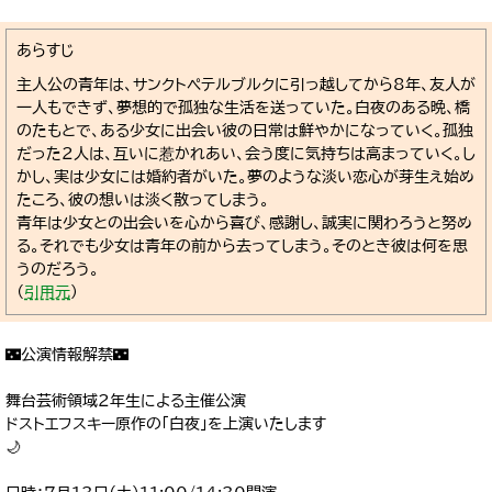
あらすじ
主人公の青年は、サンクトペテルブルクに引っ越してから8年、友人が
一人もできず、夢想的で孤独な生活を送っていた。白夜のある晩、橋
のたもとで、ある少女に出会い彼の日常は鮮やかになっていく。孤独
だった2人は、互いに惹かれあい、会う度に気持ちは高まっていく。し
かし、実は少女には婚約者がいた。夢のような淡い恋心が芽生え始め
たころ、彼の想いは淡く散ってしまう。
青年は少女との出会いを心から喜び、感謝し、誠実に関わろうと努め
る。それでも少女は青年の前から去ってしまう。そのとき彼は何を思
うのだろう。
（
引用元
）
🌃公演情報解禁🌃
舞台芸術領域2年生による主催公演
ドストエフスキー原作の「白夜」を上演いたします
🌙