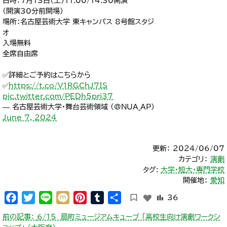
日時：7月13日（土）11:00/14:30開演
（開演30分前開場）
場所：名古屋芸術大学 東キャンパス 8号館スタジ
オ
入場無料
全席自由席
✅詳細とご予約はこちらから
✅
https://t.co/V1RGChJ7IS
pic.twitter.com/PEDh5pri37
— 名古屋芸術大学・舞台芸術領域 (@NUA_AP)
June 7, 2024
更新： 2024/06/07
カテゴリ：
演劇
タグ:
大学・短大・専門学校
開催地：
愛知
Facebook
Twitter
Line
Mixi
Pinterest
Tumblr
共
36
有
投
前の記事：
6/15 扇町ミュージアムキューブ 「高校生向け演劇ワークシ