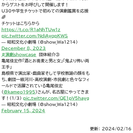
からゲストをお呼びして開催します！
U30や学生チケットで初めての演劇鑑賞を応援
🌈
チケットはこちらから
https://t.co/R1aNhTUw1z
pic.twitter.com/NdiAyqpKWS
— 昭和文化小劇場 (@show_Wa1214)
December 8, 2023
#演劇showcase
団体紹介③
亀尾佳宏作「酒とお蕎麦と男と女」「鬼より怖い両
王手」
島根県で演出家・戯曲家そして学校教諭の顔をも
ち、劇団一級河川・高校演劇・市民劇と色々なフィ
ールドで活躍されている亀尾佳宏
(
@kameo1995
)さんが、名古屋にやってきま
す！(1/3)
pic.twitter.com/QE1pV5hayg
— 昭和文化小劇場 (@show_Wa1214)
February 15, 2024
更新： 2024/02/16