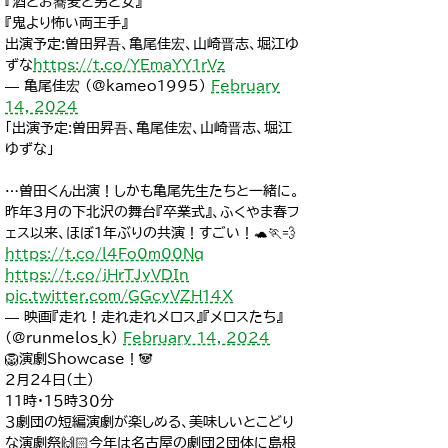
『酒とお蕎麦と男と女』
『鬼より怖い両王手』
出演予定:曽田昇吾、亀尾佳宏、山崎晋志、堀江ゆ
ずな
https://t.co/YEmaYY1rVz
— 亀尾佳宏 (@kameo1995)
February
14, 2024
「出演予定:曽田昇吾、亀尾佳宏、山崎晋志、堀江
ゆずな」
…曽田くん出演！しかも亀尾先生たちと一緒に。
昨年3月の下北沢の舞台『卒業式』、ふくやま春フ
ェス以来、ほぼ1年ぶりの共演！すごい！🐢🏃💨
https://t.co/l4Fo0m00Nq
https://t.co/jHrTJyVDIn
pic.twitter.com/GGcyVZH14X
— 映画『走れ！走れ走れメロス』『メロスたち』
(@runmelos_k)
February 14, 2024
🦁演劇Showcase！🐼
２月２４日(土)
１１時・１５時３０分
３劇団の短編演劇が楽しめる、美味しいとこどり
な演劇祭🙌🏻今年は名古屋の劇団２団体に島根