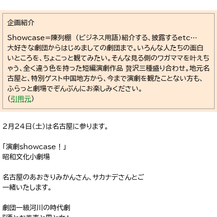
企画紹介
Showcase=陳列棚 (ビジネス用語)紹介する、披露するetc…
大好きな劇団からはじめましての劇団まで。いろんな人たちの面白
いところを、ちょこっと観てみたい。そんな見る側のワガママを叶えち
ゃう、全く違う色を持った短編演劇作品 贅沢三種盛り合わせ。地元名
古屋と、特別ゲスト中国地方から、今まで演劇を観たことない方も、
ふらっと劇場でぞんぶんにお楽しみください。
（
引用元
）
2月24日(土)は名古屋に参ります。
「演劇showcase！」
昭和文化小劇場
名古屋のあおきりみかんさん、サカナデさんとご
一緒いたします。
劇団一級河川の時代劇