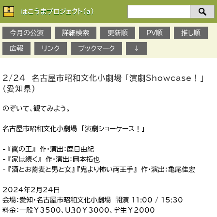
はこうまプロジェクト(a)
検
索：
今月の公演
詳細検索
更新順
PV順
推し順
広報
リンク
ブックマーク
↓
2/24 名古屋市昭和文化小劇場 「演劇Showcase！」
（愛知県）
のぞいて、観てみよう。
名古屋市昭和文化小劇場 「演劇ショーケース！」
- 『罠の王』 作・演出：鹿目由紀
- 『家は続く』 作・演出：岡本拓也
- 『酒とお蕎麦と男と女』 『鬼より怖い両王手』 作・演出：亀尾佳宏
2024年2月24日
会場：愛知・名古屋市昭和文化小劇場 開演 11:00 / 15:30
料金：一般￥3500、U３０￥3000、学生￥2000